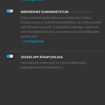
Kérek értesítést az Akadémiai Kiadó Zrt. újdonságairól,
akcióiról.
MŰKÖDÉSHEZ ELENGEDHETETLEN
(mindig szükséges)
Az
Adatkezelési tájékoztatóban
foglaltakat tudomásul
veszem és elfogadom.
Ezek a sütik elengedhetetlenek az oldalunkon történő
Az
Általános vásárlási feltételeket
, valamint a
szotar.net
és a
böngészéshez,a funkciók használatához, és a felhasználók
mersz.hu
oldalak licencszerződéseiben foglaltakat
nem tilthatják le azokat. A feltétlenül szükséges sütik közé
tudomásul veszem és elfogadom.
tartoznak többek között a személyre szabott beállításokat
kezelő sütik.
↓
3
szolgáltatás
KIPRÓBÁLOM
ÖSSZES APP ÁTKAPCSOLÁSA
Használja ezt a kapcsolót az összes alkalmazás
engedélyezéséhez/letiltásához.
MIÉRT ÉRDEMES A MERSZ ONLINE
OKOSKÖNYVTÁRAT HASZNÁLNI?