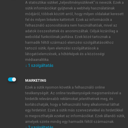
A statisztikai sütiket „teljesítménysütiknek” is nevezik. Ezek a
sütik információkat gyűjtenek a webhely használatának
módjáról, többek között arról, hogy milyen oldalakat keresett
ÚJ FIÓK LÉTREHOZÁSA
fel és milyen linkekre kattintott. Ezek az információk a
1 óra díjmentes hozzáférés
felhasználó azonosítására nem használhatóak, mivel az
adatok összesítettek és anonimizáltak. Céljuk kizárólag a
weboldal funkcióinak javítása. Ezek közé tartoznak a
E-MAIL-CÍM
harmadik féltől származó elemzési szolgáltatásokhoz
tartozó sütik; ilyen elemzési szolgáltatások a
látogatóelemzések, a hőtérképek és a közösségi
NÉV
médiaanalitika.
↓
1
szolgáltatás
JELSZÓ
MARKETING
Ezek a sütik nyomon követik a felhasználó online
tevékenységét. Az online tevékenységek megismerésével a
JELSZÓ ÚJRA
hirdetők relevánsabb reklámokat jeleníthetnek meg, és
korlátozhatják, hogy a felhasználó hány alkalommal láthat
egy hirdetést. Ezek a sütik más szervezetekkel és hirdetőkkel
is megoszthatják ezeket az információkat. Ezek állandó sütik,
Kérek értesítést a MeRSZ újdonságairól, akcióiról.
amelyek szinte mindig egy harmadik féltől származnak.
↓
2
szolgáltatás