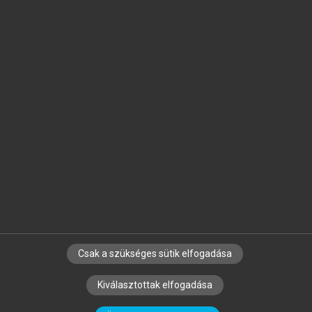
Jelöld meg a számodra fontos részeket, és
készíts
saját
jegyzeteket!
Egyéni előfizetéssel további
MeRSZ+ funkciókat
és
tartalmakat is elérhetsz.
Csak a szükséges sütik elfogadása
SZERZŐKNEK
CÉGEKNEK
KÖNYVTÁROSOKNAK
Kiválasztottak elfogadása
SZERKESZTÉSI ÉS LEKTORÁLÁSI ALAPELVEK