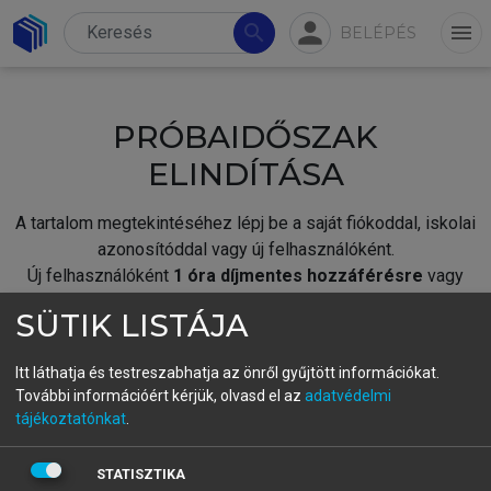
person
search
menu
BELÉPÉS
PRÓBAIDŐSZAK
ELINDÍTÁSA
A tartalom megtekintéséhez lépj be a saját fiókoddal, iskolai
azonosítóddal vagy új felhasználóként.
Új felhasználóként
1 óra díjmentes hozzáférésre
vagy
jogosult.
SÜTIK LISTÁJA
A próbaidőszak elindításához,
jelentkezz
be meglévő
fiókoddal,
vagy hozz létre új fiókot.
Itt láthatja és testreszabhatja az önről gyűjtött információkat.
További információért kérjük, olvasd el az
adatvédelmi
A regisztráció után a
próbaidőszak
automatikusan
elindul.
tájékoztatónkat
.
BELÉPÉS SAJÁT FIÓKKAL
STATISZTIKA