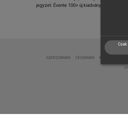
jegyzet. Évente 100+ új kiadvány.
kiadvá
Csak 
SZERZŐKNEK
CÉGEKNEK
KÖNYVTÁROSO
L
Verzió: 2.7.2