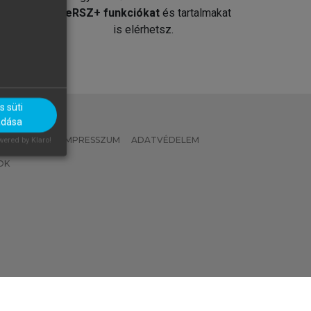
át
MeRSZ+ funkciókat
és tartalmakat
is elérhetsz.
 süti
adása
 IRÁNYELVEK
IMPRESSZUM
ADATVÉDELEM
ered by Klaro!
OK