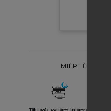
MIÉRT ÉRDEME
Több száz
szakkönyv, tankönyv és
Jel