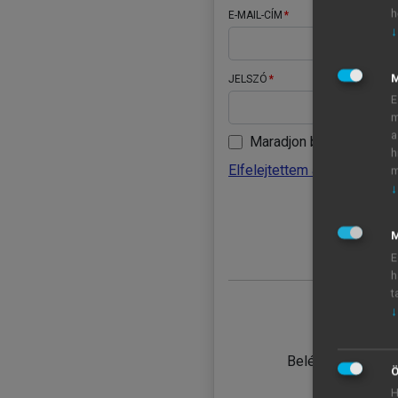
h
E-MAIL-CÍM
↓
JELSZÓ
E
m
a
Maradjon belépve
h
Elfelejtettem a jelszavamat
m
↓
BELÉ
M
E
h
t
↓
TANULÓ
Belépés intézmén
Ö
H