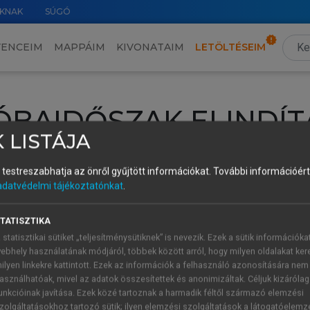
KNAK
SÚGÓ
VENCEIM
MAPPÁIM
KIVONATAIM
LETÖLTÉSEIM
ÓBAIDŐSZAK ELINDÍT
 LISTÁJA
intéséhez lépj be a saját fiókoddal, iskolai azonosítóddal vagy ú
és testreszabhatja az önről gyűjtött információkat.
További információért 
Új felhasználóként
1 óra díjmentes hozzáférésre
vagy jogosult
adatvédelmi tájékoztatónkat
.
k elindításához,
jelentkezz
be meglévő fiókoddal,
vagy hozz lé
A regisztráció után a
próbaidőszak
automatikusan
elindul.
TATISZTIKA
 statisztikai sütiket „teljesítménysütiknek” is nevezik. Ezek a sütik információka
ebhely használatának módjáról, többek között arról, hogy milyen oldalakat kere
ilyen linkekre kattintott. Ezek az információk a felhasználó azonosítására nem
ÚJ FIÓK 
ÁT FIÓKKAL
asználhatóak, mivel az adatok összesítettek és anonimizáltak. Céljuk kizáróla
1 óra díjme
unkcióinak javítása. Ezek közé tartoznak a harmadik féltől származó elemzési
zolgáltatásokhoz tartozó sütik; ilyen elemzési szolgáltatások a látogatóelemz