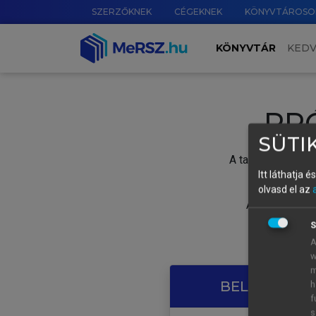
SZERZŐKNEK
CÉGEKNEK
KÖNYVTÁROSO
KÖNYVTÁR
KED
PR
SÜTIK
A tartalom megtek
Itt láthatja 
olvasd el az
A próbaidősza
S
A
w
m
BELÉPÉS SAJ
h
f
s