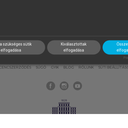
nyokat, hogy bármikor azonnal
részeket, és
készíts
saj
hozzájuk férhess!
jegyzeteket!
a szükséges sütik
Kiválasztottak
Összes
elfogadása
elfogadása
elfog
KNAK
SZERKESZTÉSI ÉS LEKTORÁLÁSI ALAPELVEK
MI – ÁLTALÁNOS
Pow
ICENCSZERZŐDÉS
SÚGÓ
GYIK
BLOG
RÓLUNK
SÜTI BEÁLLÍTÁS