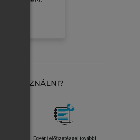
erződéseiben foglaltakat
ogadom.
ÓBÁLOM
AT HASZNÁLNI?
ntos
Egyéni előfizetéssel további