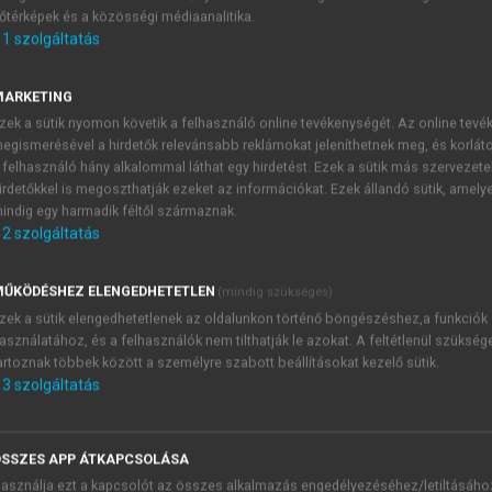
őtérképek és a közösségi médiaanalitika.
E-MAIL-CÍM
1
szolgáltatás
MARKETING
NÉV
zek a sütik nyomon követik a felhasználó online tevékenységét. Az online tev
egismerésével a hirdetők relevánsabb reklámokat jeleníthetnek meg, és korlát
 felhasználó hány alkalommal láthat egy hirdetést. Ezek a sütik más szervezete
JELSZÓ
irdetőkkel is megoszthatják ezeket az információkat. Ezek állandó sütik, amely
indig egy harmadik féltől származnak.
2
szolgáltatás
JELSZÓ ÚJRA
PÉS
ŰKÖDÉSHEZ ELENGEDHETETLEN
(mindig szükséges)
zek a sütik elengedhetetlenek az oldalunkon történő böngészéshez,a funkciók
asználatához, és a felhasználók nem tilthatják le azokat. A feltétlenül szükség
Kérek értesítést a MeRSZ új
artoznak többek között a személyre szabott beállításokat kezelő sütik.
Kérek értesítést az Akadémi
3
szolgáltatás
akcióiról.
 VAGY?
Az
Adatkezelési tájékozta
yi azonosítóval
veszem és elfogadom.
SSZES APP ÁTKAPCSOLÁSA
Az
Általános vásárlási felt
asználja ezt a kapcsolót az összes alkalmazás engedélyezéséhez/letiltásáho