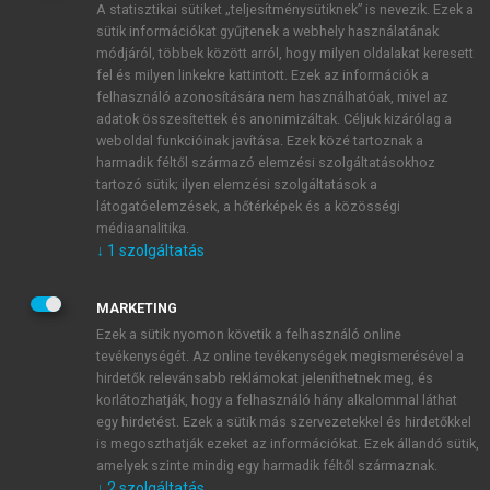
A statisztikai sütiket „teljesítménysütiknek” is nevezik. Ezek a
sütik információkat gyűjtenek a webhely használatának
módjáról, többek között arról, hogy milyen oldalakat keresett
ÚJ FIÓK LÉTREHOZÁSA
fel és milyen linkekre kattintott. Ezek az információk a
1 óra díjmentes hozzáférés
felhasználó azonosítására nem használhatóak, mivel az
adatok összesítettek és anonimizáltak. Céljuk kizárólag a
weboldal funkcióinak javítása. Ezek közé tartoznak a
E-MAIL-CÍM
harmadik féltől származó elemzési szolgáltatásokhoz
tartozó sütik; ilyen elemzési szolgáltatások a
látogatóelemzések, a hőtérképek és a közösségi
NÉV
médiaanalitika.
↓
1
szolgáltatás
JELSZÓ
MARKETING
Ezek a sütik nyomon követik a felhasználó online
tevékenységét. Az online tevékenységek megismerésével a
JELSZÓ ÚJRA
hirdetők relevánsabb reklámokat jeleníthetnek meg, és
korlátozhatják, hogy a felhasználó hány alkalommal láthat
egy hirdetést. Ezek a sütik más szervezetekkel és hirdetőkkel
is megoszthatják ezeket az információkat. Ezek állandó sütik,
Kérek értesítést a MeRSZ újdonságairól, akcióiról.
amelyek szinte mindig egy harmadik féltől származnak.
↓
2
szolgáltatás