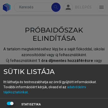
person
search
menu
BELÉPÉS
PRÓBAIDŐSZAK
ELINDÍTÁSA
A tartalom megtekintéséhez lépj be a saját fiókoddal, iskolai
azonosítóddal vagy új felhasználóként.
Új felhasználóként
1 óra díjmentes hozzáférésre
vagy
jogosult.
SÜTIK LISTÁJA
A próbaidőszak elindításához,
jelentkezz
be meglévő
fiókoddal,
vagy hozz létre új fiókot.
Itt láthatja és testreszabhatja az önről gyűjtött információkat.
További információért kérjük, olvasd el az
adatvédelmi
A regisztráció után a
próbaidőszak
automatikusan
elindul.
tájékoztatónkat
.
BELÉPÉS SAJÁT FIÓKKAL
STATISZTIKA