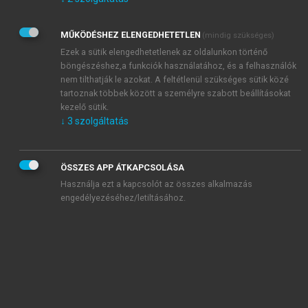
Kérek értesítést az Akadémiai Kiadó Zrt. újdonságairól,
akcióiról.
MŰKÖDÉSHEZ ELENGEDHETETLEN
(mindig szükséges)
Az
Adatkezelési tájékoztatóban
foglaltakat tudomásul
veszem és elfogadom.
Ezek a sütik elengedhetetlenek az oldalunkon történő
Az
Általános vásárlási feltételeket
, valamint a
szotar.net
és a
böngészéshez,a funkciók használatához, és a felhasználók
mersz.hu
oldalak licencszerződéseiben foglaltakat
nem tilthatják le azokat. A feltétlenül szükséges sütik közé
tudomásul veszem és elfogadom.
tartoznak többek között a személyre szabott beállításokat
kezelő sütik.
↓
3
szolgáltatás
KIPRÓBÁLOM
ÖSSZES APP ÁTKAPCSOLÁSA
Használja ezt a kapcsolót az összes alkalmazás
engedélyezéséhez/letiltásához.
MIÉRT ÉRDEMES A MERSZ ONLINE
OKOSKÖNYVTÁRAT HASZNÁLNI?