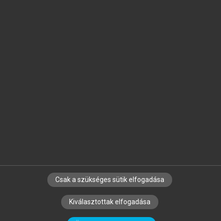
Jelöld meg a számodra fontos részeket, és
készíts
saját
jegyzeteket!
Egyéni előfizetéssel további
MeRSZ+ funkciókat
és
tartalmakat is elérhetsz.
Csak a szükséges sütik elfogadása
SZERZŐKNEK
CÉGEKNEK
KÖNYVTÁROSOKNAK
Kiválasztottak elfogadása
SZERKESZTÉSI ÉS LEKTORÁLÁSI ALAPELVEK