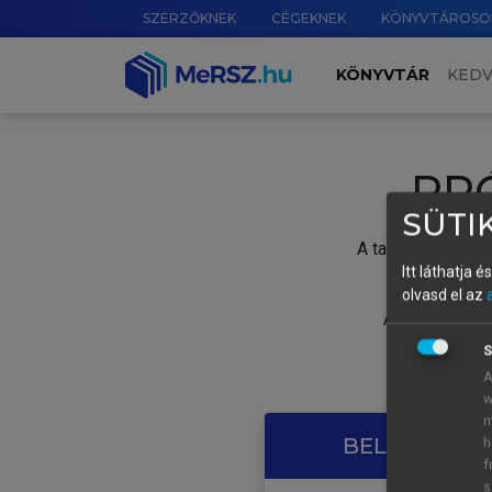
SZERZŐKNEK
CÉGEKNEK
KÖNYVTÁROSO
KÖNYVTÁR
KED
PR
SÜTIK
A tartalom megtek
Itt láthatja 
olvasd el az
A próbaidősza
S
A
w
m
BELÉPÉS SAJ
h
f
s