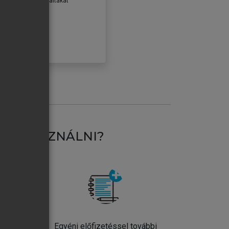
erződéseiben foglaltakat
ogadom.
ÓBÁLOM
AT HASZNÁLNI?
ntos
Egyéni előfizetéssel további