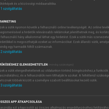
őtérképek és a közösségi médiaanalitika.
E-MAIL-CÍM
1
szolgáltatás
MARKETING
NÉV
zek a sütik nyomon követik a felhasználó online tevékenységét. Az online tev
egismerésével a hirdetők relevánsabb reklámokat jeleníthetnek meg, és korlát
 felhasználó hány alkalommal láthat egy hirdetést. Ezek a sütik más szervezete
JELSZÓ
irdetőkkel is megoszthatják ezeket az információkat. Ezek állandó sütik, amely
indig egy harmadik féltől származnak.
2
szolgáltatás
JELSZÓ ÚJRA
PÉS
ŰKÖDÉSHEZ ELENGEDHETETLEN
(mindig szükséges)
zek a sütik elengedhetetlenek az oldalunkon történő böngészéshez,a funkciók
asználatához, és a felhasználók nem tilthatják le azokat. A feltétlenül szükség
Kérek értesítést a MeRSZ új
artoznak többek között a személyre szabott beállításokat kezelő sütik.
Kérek értesítést az Akadémi
3
szolgáltatás
akcióiról.
 VAGY?
Az
Adatkezelési tájékozta
yi azonosítóval
veszem és elfogadom.
SSZES APP ÁTKAPCSOLÁSA
Az
Általános vásárlási felt
asználja ezt a kapcsolót az összes alkalmazás engedélyezéséhez/letiltásáho