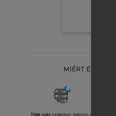
MIÉRT ÉRDEME
Több száz
szakkönyv, tankönyv és
Jel