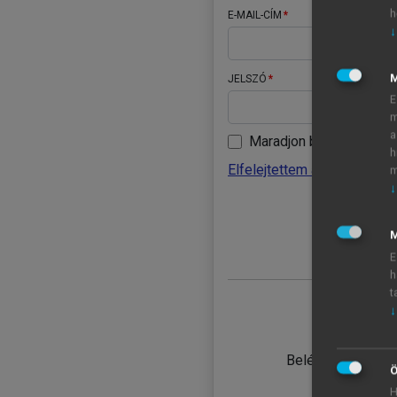
h
E-MAIL-CÍM
↓
JELSZÓ
E
m
a
Maradjon belépve
h
Elfelejtettem a jelszavamat
m
↓
BELÉ
M
E
h
t
↓
TANULÓ
Belépés intézmén
Ö
H