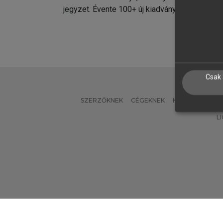
jegyzet. Évente 100+ új kiadvány.
kiadvá
Csak 
SZERZŐKNEK
CÉGEKNEK
KÖNYVTÁROSO
L
Verzió: 2.7.2