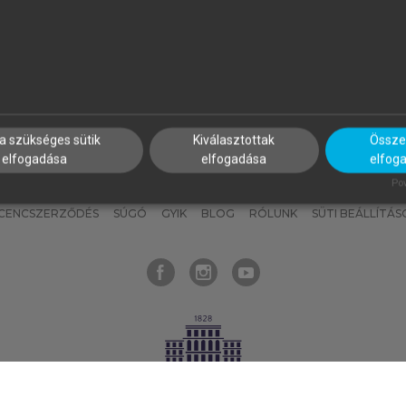
nyokat, hogy bármikor azonnal
részeket, és
készíts
saj
hozzájuk férhess!
jegyzeteket!
a szükséges sütik
Kiválasztottak
Összes
elfogadása
elfogadása
elfog
KNAK
SZERKESZTÉSI ÉS LEKTORÁLÁSI ALAPELVEK
MI – ÁLTALÁNOS
Pow
ICENCSZERZŐDÉS
SÚGÓ
GYIK
BLOG
RÓLUNK
SÜTI BEÁLLÍTÁS