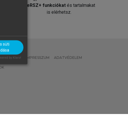
át
MeRSZ+ funkciókat
és tartalmakat
is elérhetsz.
 süti
adása
 IRÁNYELVEK
IMPRESSZUM
ADATVÉDELEM
ered by Klaro!
OK