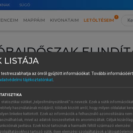
KNAK
SÚGÓ
VENCEIM
MAPPÁIM
KIVONATAIM
LETÖLTÉSEIM
ÓBAIDŐSZAK ELINDÍT
 LISTÁJA
intéséhez lépj be a saját fiókoddal, iskolai azonosítóddal vagy ú
és testreszabhatja az önről gyűjtött információkat.
További információért 
Új felhasználóként
1 óra díjmentes hozzáférésre
vagy jogosult
adatvédelmi tájékoztatónkat
.
k elindításához,
jelentkezz
be meglévő fiókoddal,
vagy hozz lé
A regisztráció után a
próbaidőszak
automatikusan
elindul.
TATISZTIKA
 statisztikai sütiket „teljesítménysütiknek” is nevezik. Ezek a sütik információka
ebhely használatának módjáról, többek között arról, hogy milyen oldalakat kere
ilyen linkekre kattintott. Ezek az információk a felhasználó azonosítására nem
ÚJ FIÓK 
ÁT FIÓKKAL
asználhatóak, mivel az adatok összesítettek és anonimizáltak. Céljuk kizáróla
1 óra díjme
unkcióinak javítása. Ezek közé tartoznak a harmadik féltől származó elemzési
zolgáltatásokhoz tartozó sütik; ilyen elemzési szolgáltatások a látogatóelemz