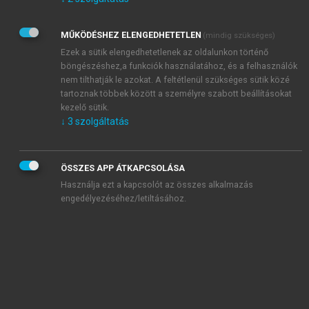
Kérek értesítést az Akadémiai Kiadó Zrt. újdonságairól,
akcióiról.
MŰKÖDÉSHEZ ELENGEDHETETLEN
(mindig szükséges)
Az
Adatkezelési tájékoztatóban
foglaltakat tudomásul
veszem és elfogadom.
Ezek a sütik elengedhetetlenek az oldalunkon történő
Az
Általános vásárlási feltételeket
, valamint a
szotar.net
és a
böngészéshez,a funkciók használatához, és a felhasználók
mersz.hu
oldalak licencszerződéseiben foglaltakat
nem tilthatják le azokat. A feltétlenül szükséges sütik közé
tudomásul veszem és elfogadom.
tartoznak többek között a személyre szabott beállításokat
kezelő sütik.
↓
3
szolgáltatás
KIPRÓBÁLOM
ÖSSZES APP ÁTKAPCSOLÁSA
Használja ezt a kapcsolót az összes alkalmazás
engedélyezéséhez/letiltásához.
MIÉRT ÉRDEMES A MERSZ ONLINE
OKOSKÖNYVTÁRAT HASZNÁLNI?