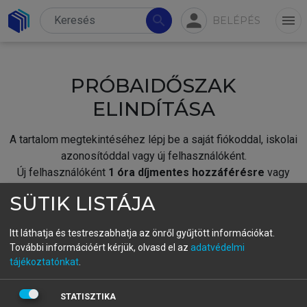
person
search
menu
BELÉPÉS
PRÓBAIDŐSZAK
ELINDÍTÁSA
A tartalom megtekintéséhez lépj be a saját fiókoddal, iskolai
azonosítóddal vagy új felhasználóként.
Új felhasználóként
1 óra díjmentes hozzáférésre
vagy
jogosult.
SÜTIK LISTÁJA
A próbaidőszak elindításához,
jelentkezz
be meglévő
fiókoddal,
vagy hozz létre új fiókot.
Itt láthatja és testreszabhatja az önről gyűjtött információkat.
További információért kérjük, olvasd el az
adatvédelmi
A regisztráció után a
próbaidőszak
automatikusan
elindul.
tájékoztatónkat
.
BELÉPÉS SAJÁT FIÓKKAL
STATISZTIKA