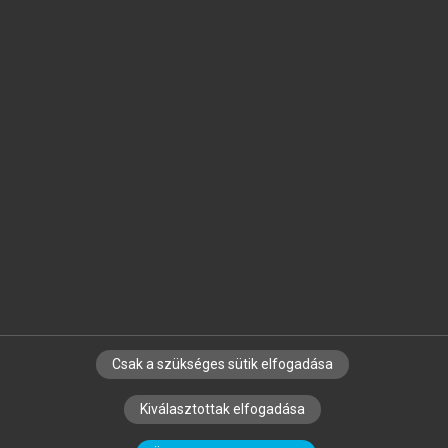
Jelöld meg a számodra fontos részeket, és
készíts
saját
jegyzeteket!
Egyéni előfizetéssel további
MeRSZ+ funkciókat
és
tartalmakat is elérhetsz.
Csak a szükséges sütik elfogadása
SZERZŐKNEK
CÉGEKNEK
KÖNYVTÁROSOKNAK
Kiválasztottak elfogadása
SZERKESZTÉSI ÉS LEKTORÁLÁSI ALAPELVEK