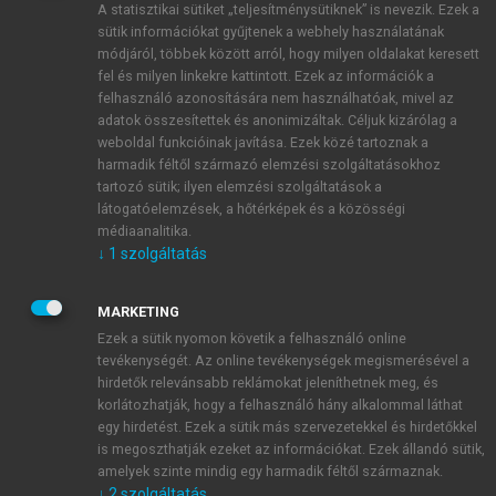
A statisztikai sütiket „teljesítménysütiknek” is nevezik. Ezek a
sütik információkat gyűjtenek a webhely használatának
módjáról, többek között arról, hogy milyen oldalakat keresett
ÚJ FIÓK LÉTREHOZÁSA
fel és milyen linkekre kattintott. Ezek az információk a
1 óra díjmentes hozzáférés
felhasználó azonosítására nem használhatóak, mivel az
adatok összesítettek és anonimizáltak. Céljuk kizárólag a
weboldal funkcióinak javítása. Ezek közé tartoznak a
E-MAIL-CÍM
harmadik féltől származó elemzési szolgáltatásokhoz
tartozó sütik; ilyen elemzési szolgáltatások a
látogatóelemzések, a hőtérképek és a közösségi
NÉV
médiaanalitika.
↓
1
szolgáltatás
JELSZÓ
MARKETING
Ezek a sütik nyomon követik a felhasználó online
tevékenységét. Az online tevékenységek megismerésével a
JELSZÓ ÚJRA
hirdetők relevánsabb reklámokat jeleníthetnek meg, és
korlátozhatják, hogy a felhasználó hány alkalommal láthat
egy hirdetést. Ezek a sütik más szervezetekkel és hirdetőkkel
is megoszthatják ezeket az információkat. Ezek állandó sütik,
Kérek értesítést a MeRSZ újdonságairól, akcióiról.
amelyek szinte mindig egy harmadik féltől származnak.
↓
2
szolgáltatás