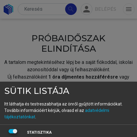
person
search
menu
BELÉPÉS
PRÓBAIDŐSZAK
ELINDÍTÁSA
A tartalom megtekintéséhez lépj be a saját fiókoddal, iskolai
azonosítóddal vagy új felhasználóként.
Új felhasználóként
1 óra díjmentes hozzáférésre
vagy
jogosult.
SÜTIK LISTÁJA
A próbaidőszak elindításához,
jelentkezz
be meglévő
fiókoddal,
vagy hozz létre új fiókot.
Itt láthatja és testreszabhatja az önről gyűjtött információkat.
További információért kérjük, olvasd el az
adatvédelmi
A regisztráció után a
próbaidőszak
automatikusan
elindul.
tájékoztatónkat
.
BELÉPÉS SAJÁT FIÓKKAL
STATISZTIKA