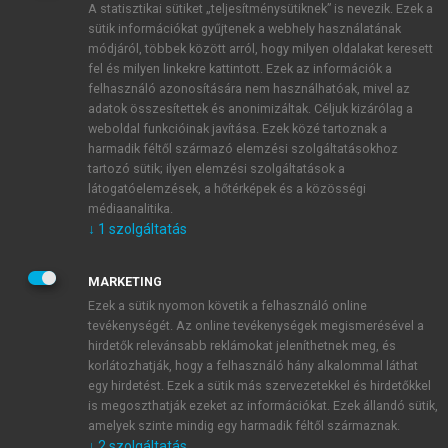
A statisztikai sütiket „teljesítménysütiknek” is nevezik. Ezek a
sütik információkat gyűjtenek a webhely használatának
módjáról, többek között arról, hogy milyen oldalakat keresett
ÚJ FIÓK LÉTREHOZÁSA
fel és milyen linkekre kattintott. Ezek az információk a
1 óra díjmentes hozzáférés
felhasználó azonosítására nem használhatóak, mivel az
adatok összesítettek és anonimizáltak. Céljuk kizárólag a
weboldal funkcióinak javítása. Ezek közé tartoznak a
E-MAIL-CÍM
harmadik féltől származó elemzési szolgáltatásokhoz
tartozó sütik; ilyen elemzési szolgáltatások a
látogatóelemzések, a hőtérképek és a közösségi
NÉV
médiaanalitika.
↓
1
szolgáltatás
JELSZÓ
MARKETING
Ezek a sütik nyomon követik a felhasználó online
tevékenységét. Az online tevékenységek megismerésével a
JELSZÓ ÚJRA
hirdetők relevánsabb reklámokat jeleníthetnek meg, és
korlátozhatják, hogy a felhasználó hány alkalommal láthat
egy hirdetést. Ezek a sütik más szervezetekkel és hirdetőkkel
is megoszthatják ezeket az információkat. Ezek állandó sütik,
Kérek értesítést a MeRSZ újdonságairól, akcióiról.
amelyek szinte mindig egy harmadik féltől származnak.
↓
2
szolgáltatás