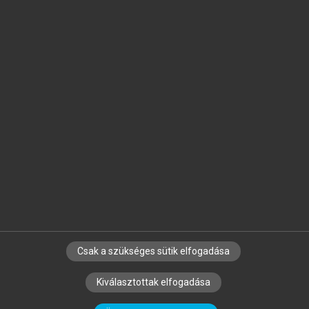
Jelöld meg a számodra fontos részeket, és
készíts
saját
jegyzeteket!
Egyéni előfizetéssel további
MeRSZ+ funkciókat
és
tartalmakat is elérhetsz.
Csak a szükséges sütik elfogadása
SZERZŐKNEK
CÉGEKNEK
KÖNYVTÁROSOKNAK
Kiválasztottak elfogadása
SZERKESZTÉSI ÉS LEKTORÁLÁSI ALAPELVEK