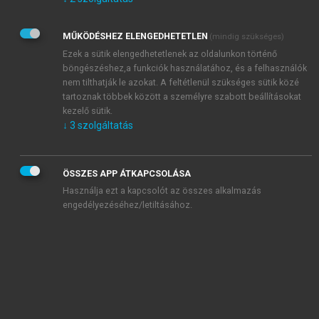
Kérek értesítést az Akadémiai Kiadó Zrt. újdonságairól,
akcióiról.
MŰKÖDÉSHEZ ELENGEDHETETLEN
(mindig szükséges)
Az
Adatkezelési tájékoztatóban
foglaltakat tudomásul
veszem és elfogadom.
Ezek a sütik elengedhetetlenek az oldalunkon történő
Az
Általános vásárlási feltételeket
, valamint a
szotar.net
és a
böngészéshez,a funkciók használatához, és a felhasználók
mersz.hu
oldalak licencszerződéseiben foglaltakat
nem tilthatják le azokat. A feltétlenül szükséges sütik közé
tudomásul veszem és elfogadom.
tartoznak többek között a személyre szabott beállításokat
kezelő sütik.
↓
3
szolgáltatás
KIPRÓBÁLOM
ÖSSZES APP ÁTKAPCSOLÁSA
Használja ezt a kapcsolót az összes alkalmazás
engedélyezéséhez/letiltásához.
MIÉRT ÉRDEMES A MERSZ ONLINE
OKOSKÖNYVTÁRAT HASZNÁLNI?