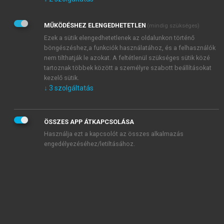
Kérek értesítést az Akadémiai Kiadó Zrt. újdonságairól,
akcióiról.
MŰKÖDÉSHEZ ELENGEDHETETLEN
(mindig szükséges)
Az
Adatkezelési tájékoztatóban
foglaltakat tudomásul
veszem és elfogadom.
Ezek a sütik elengedhetetlenek az oldalunkon történő
Az
Általános vásárlási feltételeket
, valamint a
szotar.net
és a
böngészéshez,a funkciók használatához, és a felhasználók
mersz.hu
oldalak licencszerződéseiben foglaltakat
nem tilthatják le azokat. A feltétlenül szükséges sütik közé
tudomásul veszem és elfogadom.
tartoznak többek között a személyre szabott beállításokat
kezelő sütik.
↓
3
szolgáltatás
KIPRÓBÁLOM
ÖSSZES APP ÁTKAPCSOLÁSA
Használja ezt a kapcsolót az összes alkalmazás
engedélyezéséhez/letiltásához.
MIÉRT ÉRDEMES A MERSZ ONLINE
OKOSKÖNYVTÁRAT HASZNÁLNI?