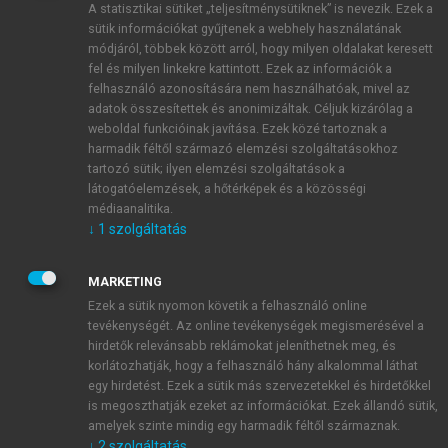
A statisztikai sütiket „teljesítménysütiknek” is nevezik. Ezek a
sütik információkat gyűjtenek a webhely használatának
módjáról, többek között arról, hogy milyen oldalakat keresett
ÚJ FIÓK LÉTREHOZÁSA
fel és milyen linkekre kattintott. Ezek az információk a
1 óra díjmentes hozzáférés
felhasználó azonosítására nem használhatóak, mivel az
adatok összesítettek és anonimizáltak. Céljuk kizárólag a
weboldal funkcióinak javítása. Ezek közé tartoznak a
E-MAIL-CÍM
harmadik féltől származó elemzési szolgáltatásokhoz
tartozó sütik; ilyen elemzési szolgáltatások a
látogatóelemzések, a hőtérképek és a közösségi
NÉV
médiaanalitika.
↓
1
szolgáltatás
JELSZÓ
MARKETING
Ezek a sütik nyomon követik a felhasználó online
tevékenységét. Az online tevékenységek megismerésével a
JELSZÓ ÚJRA
hirdetők relevánsabb reklámokat jeleníthetnek meg, és
korlátozhatják, hogy a felhasználó hány alkalommal láthat
egy hirdetést. Ezek a sütik más szervezetekkel és hirdetőkkel
is megoszthatják ezeket az információkat. Ezek állandó sütik,
Kérek értesítést a MeRSZ újdonságairól, akcióiról.
amelyek szinte mindig egy harmadik féltől származnak.
↓
2
szolgáltatás