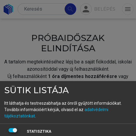
person
search
menu
BELÉPÉS
PRÓBAIDŐSZAK
ELINDÍTÁSA
A tartalom megtekintéséhez lépj be a saját fiókoddal, iskolai
azonosítóddal vagy új felhasználóként.
Új felhasználóként
1 óra díjmentes hozzáférésre
vagy
jogosult.
SÜTIK LISTÁJA
A próbaidőszak elindításához,
jelentkezz
be meglévő
fiókoddal,
vagy hozz létre új fiókot.
Itt láthatja és testreszabhatja az önről gyűjtött információkat.
További információért kérjük, olvasd el az
adatvédelmi
A regisztráció után a
próbaidőszak
automatikusan
elindul.
tájékoztatónkat
.
BELÉPÉS SAJÁT FIÓKKAL
STATISZTIKA