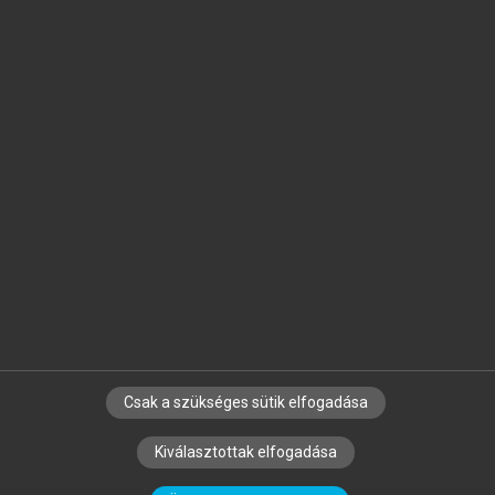
Jelöld meg a számodra fontos részeket, és
készíts
saját
jegyzeteket!
Egyéni előfizetéssel további
MeRSZ+ funkciókat
és
tartalmakat is elérhetsz.
Csak a szükséges sütik elfogadása
SZERZŐKNEK
CÉGEKNEK
KÖNYVTÁROSOKNAK
Kiválasztottak elfogadása
SZERKESZTÉSI ÉS LEKTORÁLÁSI ALAPELVEK