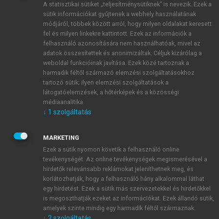
A statisztikai sütiket „teljesítménysütiknek” is nevezik. Ezek a
sütik információkat gyűjtenek a webhely használatának
módjáról, többek között arról, hogy milyen oldalakat keresett
ÚJ FIÓK LÉTREHOZÁSA
fel és milyen linkekre kattintott. Ezek az információk a
1 óra díjmentes hozzáférés
felhasználó azonosítására nem használhatóak, mivel az
adatok összesítettek és anonimizáltak. Céljuk kizárólag a
weboldal funkcióinak javítása. Ezek közé tartoznak a
E-MAIL-CÍM
harmadik féltől származó elemzési szolgáltatásokhoz
tartozó sütik; ilyen elemzési szolgáltatások a
látogatóelemzések, a hőtérképek és a közösségi
NÉV
médiaanalitika.
↓
1
szolgáltatás
JELSZÓ
MARKETING
Ezek a sütik nyomon követik a felhasználó online
tevékenységét. Az online tevékenységek megismerésével a
JELSZÓ ÚJRA
hirdetők relevánsabb reklámokat jeleníthetnek meg, és
korlátozhatják, hogy a felhasználó hány alkalommal láthat
egy hirdetést. Ezek a sütik más szervezetekkel és hirdetőkkel
is megoszthatják ezeket az információkat. Ezek állandó sütik,
Kérek értesítést a MeRSZ újdonságairól, akcióiról.
amelyek szinte mindig egy harmadik féltől származnak.
↓
2
szolgáltatás