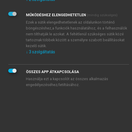
Kérek értesítést az Akadémiai Kiadó Zrt. újdonságairól,
akcióiról.
MŰKÖDÉSHEZ ELENGEDHETETLEN
(mindig szükséges)
Az
Adatkezelési tájékoztatóban
foglaltakat tudomásul
veszem és elfogadom.
Ezek a sütik elengedhetetlenek az oldalunkon történő
Az
Általános vásárlási feltételeket
, valamint a
szotar.net
és a
böngészéshez,a funkciók használatához, és a felhasználók
mersz.hu
oldalak licencszerződéseiben foglaltakat
nem tilthatják le azokat. A feltétlenül szükséges sütik közé
tudomásul veszem és elfogadom.
tartoznak többek között a személyre szabott beállításokat
kezelő sütik.
↓
3
szolgáltatás
KIPRÓBÁLOM
ÖSSZES APP ÁTKAPCSOLÁSA
Használja ezt a kapcsolót az összes alkalmazás
engedélyezéséhez/letiltásához.
MIÉRT ÉRDEMES A MERSZ ONLINE
OKOSKÖNYVTÁRAT HASZNÁLNI?