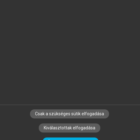
Jelöld meg a számodra fontos részeket, és
készíts
saját
jegyzeteket!
Egyéni előfizetéssel további
MeRSZ+ funkciókat
és
tartalmakat is elérhetsz.
Csak a szükséges sütik elfogadása
SZERZŐKNEK
CÉGEKNEK
KÖNYVTÁROSOKNAK
Kiválasztottak elfogadása
SZERKESZTÉSI ÉS LEKTORÁLÁSI ALAPELVEK