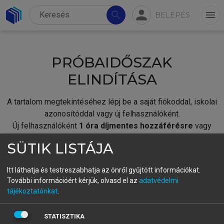
person
search
menu
BELÉPÉS
PRÓBAIDŐSZAK
ELINDÍTÁSA
A tartalom megtekintéséhez lépj be a saját fiókoddal, iskolai
azonosítóddal vagy új felhasználóként.
Új felhasználóként
1 óra díjmentes hozzáférésre
vagy
jogosult.
SÜTIK LISTÁJA
A próbaidőszak elindításához,
jelentkezz
be meglévő
fiókoddal,
vagy hozz létre új fiókot.
Itt láthatja és testreszabhatja az önről gyűjtött információkat.
További információért kérjük, olvasd el az
adatvédelmi
A regisztráció után a
próbaidőszak
automatikusan
elindul.
tájékoztatónkat
.
BELÉPÉS SAJÁT FIÓKKAL
STATISZTIKA