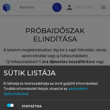
person
search
menu
BELÉPÉS
PRÓBAIDŐSZAK
ELINDÍTÁSA
A tartalom megtekintéséhez lépj be a saját fiókoddal, iskolai
azonosítóddal vagy új felhasználóként.
Új felhasználóként
1 óra díjmentes hozzáférésre
vagy
jogosult.
SÜTIK LISTÁJA
A próbaidőszak elindításához,
jelentkezz
be meglévő
fiókoddal,
vagy hozz létre új fiókot.
Itt láthatja és testreszabhatja az önről gyűjtött információkat.
További információért kérjük, olvasd el az
adatvédelmi
A regisztráció után a
próbaidőszak
automatikusan
elindul.
tájékoztatónkat
.
BELÉPÉS SAJÁT FIÓKKAL
STATISZTIKA