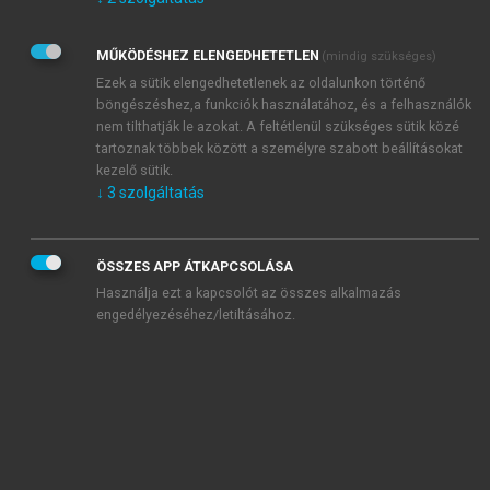
Kérek értesítést az Akadémiai Kiadó Zrt. újdonságairól,
akcióiról.
MŰKÖDÉSHEZ ELENGEDHETETLEN
(mindig szükséges)
Az
Adatkezelési tájékoztatóban
foglaltakat tudomásul
veszem és elfogadom.
Ezek a sütik elengedhetetlenek az oldalunkon történő
Az
Általános vásárlási feltételeket
, valamint a
szotar.net
és a
böngészéshez,a funkciók használatához, és a felhasználók
mersz.hu
oldalak licencszerződéseiben foglaltakat
nem tilthatják le azokat. A feltétlenül szükséges sütik közé
tudomásul veszem és elfogadom.
tartoznak többek között a személyre szabott beállításokat
kezelő sütik.
↓
3
szolgáltatás
KIPRÓBÁLOM
ÖSSZES APP ÁTKAPCSOLÁSA
Használja ezt a kapcsolót az összes alkalmazás
engedélyezéséhez/letiltásához.
MIÉRT ÉRDEMES A MERSZ ONLINE
OKOSKÖNYVTÁRAT HASZNÁLNI?