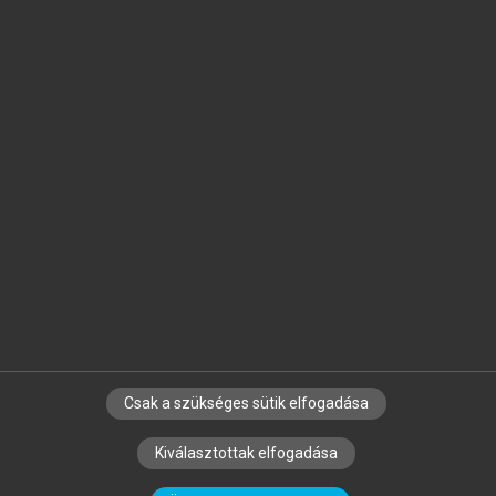
Jelöld meg a számodra fontos részeket, és
készíts
saját
jegyzeteket!
Egyéni előfizetéssel további
MeRSZ+ funkciókat
és
tartalmakat is elérhetsz.
Csak a szükséges sütik elfogadása
SZERZŐKNEK
CÉGEKNEK
KÖNYVTÁROSOKNAK
Kiválasztottak elfogadása
SZERKESZTÉSI ÉS LEKTORÁLÁSI ALAPELVEK