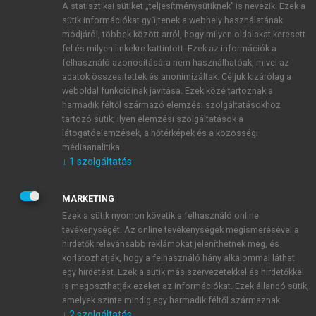
A statisztikai sütiket „teljesítménysütiknek” is nevezik. Ezek a
sütik információkat gyűjtenek a webhely használatának
módjáról, többek között arról, hogy milyen oldalakat keresett
ÚJ FIÓK LÉTREHOZÁSA
fel és milyen linkekre kattintott. Ezek az információk a
1 óra díjmentes hozzáférés
felhasználó azonosítására nem használhatóak, mivel az
adatok összesítettek és anonimizáltak. Céljuk kizárólag a
weboldal funkcióinak javítása. Ezek közé tartoznak a
E-MAIL-CÍM
harmadik féltől származó elemzési szolgáltatásokhoz
tartozó sütik; ilyen elemzési szolgáltatások a
látogatóelemzések, a hőtérképek és a közösségi
NÉV
médiaanalitika.
↓
1
szolgáltatás
JELSZÓ
MARKETING
Ezek a sütik nyomon követik a felhasználó online
tevékenységét. Az online tevékenységek megismerésével a
JELSZÓ ÚJRA
hirdetők relevánsabb reklámokat jeleníthetnek meg, és
korlátozhatják, hogy a felhasználó hány alkalommal láthat
egy hirdetést. Ezek a sütik más szervezetekkel és hirdetőkkel
is megoszthatják ezeket az információkat. Ezek állandó sütik,
Kérek értesítést a MeRSZ újdonságairól, akcióiról.
amelyek szinte mindig egy harmadik féltől származnak.
↓
2
szolgáltatás