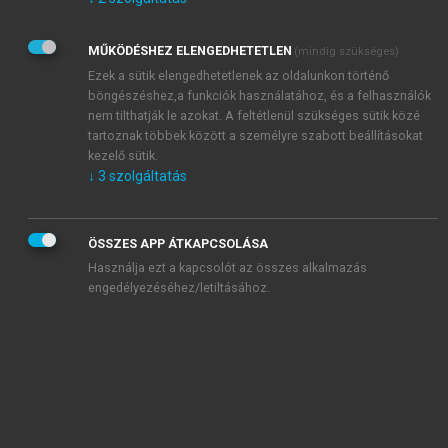
Kérek értesítést az Akadémiai Kiadó Zrt. újdonságairól,
akcióiról.
MŰKÖDÉSHEZ ELENGEDHETETLEN
(mindig szükséges)
Az
Adatkezelési tájékoztatóban
foglaltakat tudomásul
veszem és elfogadom.
Ezek a sütik elengedhetetlenek az oldalunkon történő
Az
Általános vásárlási feltételeket
, valamint a
szotar.net
és a
böngészéshez,a funkciók használatához, és a felhasználók
mersz.hu
oldalak licencszerződéseiben foglaltakat
nem tilthatják le azokat. A feltétlenül szükséges sütik közé
tudomásul veszem és elfogadom.
tartoznak többek között a személyre szabott beállításokat
kezelő sütik.
↓
3
szolgáltatás
KIPRÓBÁLOM
ÖSSZES APP ÁTKAPCSOLÁSA
Használja ezt a kapcsolót az összes alkalmazás
engedélyezéséhez/letiltásához.
MIÉRT ÉRDEMES A MERSZ ONLINE
OKOSKÖNYVTÁRAT HASZNÁLNI?