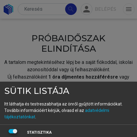
person
search
menu
BELÉPÉS
PRÓBAIDŐSZAK
ELINDÍTÁSA
A tartalom megtekintéséhez lépj be a saját fiókoddal, iskolai
azonosítóddal vagy új felhasználóként.
Új felhasználóként
1 óra díjmentes hozzáférésre
vagy
jogosult.
SÜTIK LISTÁJA
A próbaidőszak elindításához,
jelentkezz
be meglévő
fiókoddal,
vagy hozz létre új fiókot.
Itt láthatja és testreszabhatja az önről gyűjtött információkat.
További információért kérjük, olvasd el az
adatvédelmi
A regisztráció után a
próbaidőszak
automatikusan
elindul.
tájékoztatónkat
.
BELÉPÉS SAJÁT FIÓKKAL
STATISZTIKA