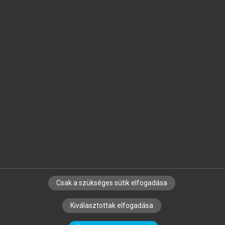
Jelöld meg a számodra fontos részeket, és
készíts
saját
jegyzeteket!
Egyéni előfizetéssel további
MeRSZ+ funkciókat
és
tartalmakat is elérhetsz.
Csak a szükséges sütik elfogadása
SZERZŐKNEK
CÉGEKNEK
KÖNYVTÁROSOKNAK
Kiválasztottak elfogadása
SZERKESZTÉSI ÉS LEKTORÁLÁSI ALAPELVEK