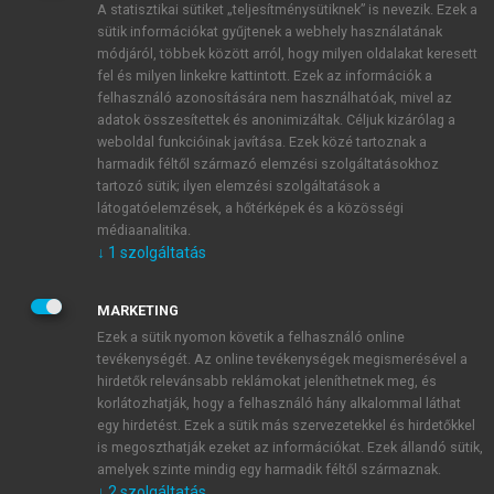
A statisztikai sütiket „teljesítménysütiknek” is nevezik. Ezek a
sütik információkat gyűjtenek a webhely használatának
módjáról, többek között arról, hogy milyen oldalakat keresett
ÚJ FIÓK LÉTREHOZÁSA
fel és milyen linkekre kattintott. Ezek az információk a
1 óra díjmentes hozzáférés
felhasználó azonosítására nem használhatóak, mivel az
adatok összesítettek és anonimizáltak. Céljuk kizárólag a
weboldal funkcióinak javítása. Ezek közé tartoznak a
E-MAIL-CÍM
harmadik féltől származó elemzési szolgáltatásokhoz
tartozó sütik; ilyen elemzési szolgáltatások a
látogatóelemzések, a hőtérképek és a közösségi
NÉV
médiaanalitika.
↓
1
szolgáltatás
JELSZÓ
MARKETING
Ezek a sütik nyomon követik a felhasználó online
tevékenységét. Az online tevékenységek megismerésével a
JELSZÓ ÚJRA
hirdetők relevánsabb reklámokat jeleníthetnek meg, és
korlátozhatják, hogy a felhasználó hány alkalommal láthat
egy hirdetést. Ezek a sütik más szervezetekkel és hirdetőkkel
is megoszthatják ezeket az információkat. Ezek állandó sütik,
Kérek értesítést a MeRSZ újdonságairól, akcióiról.
amelyek szinte mindig egy harmadik féltől származnak.
↓
2
szolgáltatás