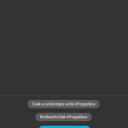
Jelöld meg a számodra fontos részeket, és
készíts
saját
jegyzeteket!
Egyéni előfizetéssel további
MeRSZ+ funkciókat
és
tartalmakat is elérhetsz.
Csak a szükséges sütik elfogadása
SZERZŐKNEK
CÉGEKNEK
KÖNYVTÁROSOKNAK
Kiválasztottak elfogadása
SZERKESZTÉSI ÉS LEKTORÁLÁSI ALAPELVEK