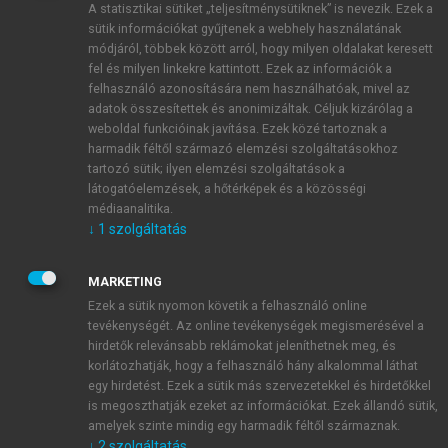
A statisztikai sütiket „teljesítménysütiknek” is nevezik. Ezek a
sütik információkat gyűjtenek a webhely használatának
módjáról, többek között arról, hogy milyen oldalakat keresett
ÚJ FIÓK LÉTREHOZÁSA
fel és milyen linkekre kattintott. Ezek az információk a
1 óra díjmentes hozzáférés
felhasználó azonosítására nem használhatóak, mivel az
adatok összesítettek és anonimizáltak. Céljuk kizárólag a
weboldal funkcióinak javítása. Ezek közé tartoznak a
E-MAIL-CÍM
harmadik féltől származó elemzési szolgáltatásokhoz
tartozó sütik; ilyen elemzési szolgáltatások a
látogatóelemzések, a hőtérképek és a közösségi
NÉV
médiaanalitika.
↓
1
szolgáltatás
JELSZÓ
MARKETING
Ezek a sütik nyomon követik a felhasználó online
tevékenységét. Az online tevékenységek megismerésével a
JELSZÓ ÚJRA
hirdetők relevánsabb reklámokat jeleníthetnek meg, és
korlátozhatják, hogy a felhasználó hány alkalommal láthat
egy hirdetést. Ezek a sütik más szervezetekkel és hirdetőkkel
is megoszthatják ezeket az információkat. Ezek állandó sütik,
Kérek értesítést a MeRSZ újdonságairól, akcióiról.
amelyek szinte mindig egy harmadik féltől származnak.
↓
2
szolgáltatás