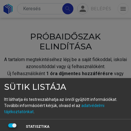
person
search
menu
BELÉPÉS
PRÓBAIDŐSZAK
ELINDÍTÁSA
A tartalom megtekintéséhez lépj be a saját fiókoddal, iskolai
azonosítóddal vagy új felhasználóként.
Új felhasználóként
1 óra díjmentes hozzáférésre
vagy
jogosult.
SÜTIK LISTÁJA
A próbaidőszak elindításához,
jelentkezz
be meglévő
fiókoddal,
vagy hozz létre új fiókot.
Itt láthatja és testreszabhatja az önről gyűjtött információkat.
További információért kérjük, olvasd el az
adatvédelmi
A regisztráció után a
próbaidőszak
automatikusan
elindul.
tájékoztatónkat
.
BELÉPÉS SAJÁT FIÓKKAL
STATISZTIKA