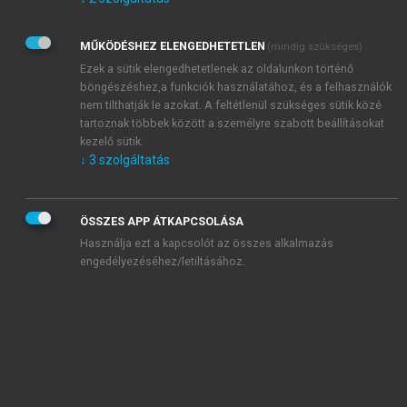
Kérek értesítést az Akadémiai Kiadó Zrt. újdonságairól,
akcióiról.
MŰKÖDÉSHEZ ELENGEDHETETLEN
(mindig szükséges)
Az
Adatkezelési tájékoztatóban
foglaltakat tudomásul
veszem és elfogadom.
Ezek a sütik elengedhetetlenek az oldalunkon történő
Az
Általános vásárlási feltételeket
, valamint a
szotar.net
és a
böngészéshez,a funkciók használatához, és a felhasználók
mersz.hu
oldalak licencszerződéseiben foglaltakat
nem tilthatják le azokat. A feltétlenül szükséges sütik közé
tudomásul veszem és elfogadom.
tartoznak többek között a személyre szabott beállításokat
kezelő sütik.
↓
3
szolgáltatás
KIPRÓBÁLOM
ÖSSZES APP ÁTKAPCSOLÁSA
Használja ezt a kapcsolót az összes alkalmazás
engedélyezéséhez/letiltásához.
MIÉRT ÉRDEMES A MERSZ ONLINE
OKOSKÖNYVTÁRAT HASZNÁLNI?