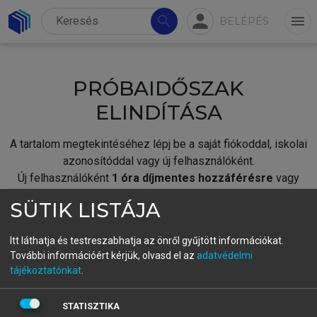
person
search
menu
BELÉPÉS
PRÓBAIDŐSZAK
ELINDÍTÁSA
A tartalom megtekintéséhez lépj be a saját fiókoddal, iskolai
azonosítóddal vagy új felhasználóként.
Új felhasználóként
1 óra díjmentes hozzáférésre
vagy
jogosult.
SÜTIK LISTÁJA
A próbaidőszak elindításához,
jelentkezz
be meglévő
fiókoddal,
vagy hozz létre új fiókot.
Itt láthatja és testreszabhatja az önről gyűjtött információkat.
További információért kérjük, olvasd el az
adatvédelmi
A regisztráció után a
próbaidőszak
automatikusan
elindul.
tájékoztatónkat
.
BELÉPÉS SAJÁT FIÓKKAL
STATISZTIKA