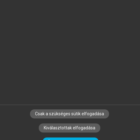
Jelöld meg a számodra fontos részeket, és
készíts
saját
jegyzeteket!
Egyéni előfizetéssel további
MeRSZ+ funkciókat
és
tartalmakat is elérhetsz.
Csak a szükséges sütik elfogadása
SZERZŐKNEK
CÉGEKNEK
KÖNYVTÁROSOKNAK
Kiválasztottak elfogadása
SZERKESZTÉSI ÉS LEKTORÁLÁSI ALAPELVEK