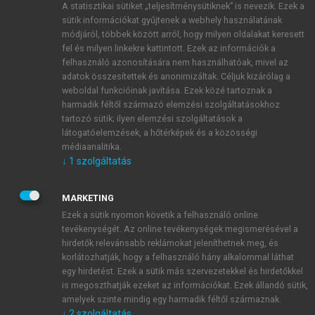
A statisztikai sütiket „teljesítménysütiknek” is nevezik. Ezek a
sütik információkat gyűjtenek a webhely használatának
módjáról, többek között arról, hogy milyen oldalakat keresett
ÚJ FIÓK LÉTREHOZÁSA
fel és milyen linkekre kattintott. Ezek az információk a
1 óra díjmentes hozzáférés
felhasználó azonosítására nem használhatóak, mivel az
adatok összesítettek és anonimizáltak. Céljuk kizárólag a
weboldal funkcióinak javítása. Ezek közé tartoznak a
E-MAIL-CÍM
harmadik féltől származó elemzési szolgáltatásokhoz
tartozó sütik; ilyen elemzési szolgáltatások a
látogatóelemzések, a hőtérképek és a közösségi
NÉV
médiaanalitika.
↓
1
szolgáltatás
JELSZÓ
MARKETING
Ezek a sütik nyomon követik a felhasználó online
tevékenységét. Az online tevékenységek megismerésével a
JELSZÓ ÚJRA
hirdetők relevánsabb reklámokat jeleníthetnek meg, és
korlátozhatják, hogy a felhasználó hány alkalommal láthat
egy hirdetést. Ezek a sütik más szervezetekkel és hirdetőkkel
is megoszthatják ezeket az információkat. Ezek állandó sütik,
Kérek értesítést a MeRSZ újdonságairól, akcióiról.
amelyek szinte mindig egy harmadik féltől származnak.
↓
2
szolgáltatás