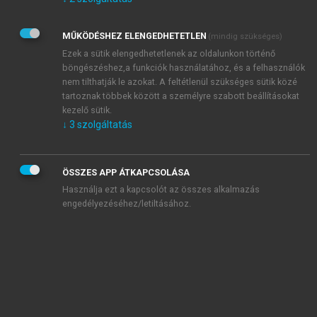
Kérek értesítést az Akadémiai Kiadó Zrt. újdonságairól,
akcióiról.
MŰKÖDÉSHEZ ELENGEDHETETLEN
(mindig szükséges)
Az
Adatkezelési tájékoztatóban
foglaltakat tudomásul
veszem és elfogadom.
Ezek a sütik elengedhetetlenek az oldalunkon történő
Az
Általános vásárlási feltételeket
, valamint a
szotar.net
és a
böngészéshez,a funkciók használatához, és a felhasználók
mersz.hu
oldalak licencszerződéseiben foglaltakat
nem tilthatják le azokat. A feltétlenül szükséges sütik közé
tudomásul veszem és elfogadom.
tartoznak többek között a személyre szabott beállításokat
kezelő sütik.
↓
3
szolgáltatás
KIPRÓBÁLOM
ÖSSZES APP ÁTKAPCSOLÁSA
Használja ezt a kapcsolót az összes alkalmazás
engedélyezéséhez/letiltásához.
MIÉRT ÉRDEMES A MERSZ ONLINE
OKOSKÖNYVTÁRAT HASZNÁLNI?