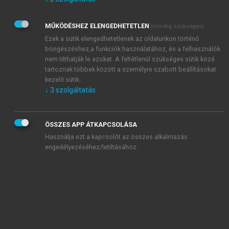
Kérek értesítést az Akadémiai Kiadó Zrt. újdonságairól,
akcióiról.
MŰKÖDÉSHEZ ELENGEDHETETLEN
(mindig szükséges)
Az
Adatkezelési tájékoztatóban
foglaltakat tudomásul
veszem és elfogadom.
Ezek a sütik elengedhetetlenek az oldalunkon történő
Az
Általános vásárlási feltételeket
, valamint a
szotar.net
és a
böngészéshez,a funkciók használatához, és a felhasználók
mersz.hu
oldalak licencszerződéseiben foglaltakat
nem tilthatják le azokat. A feltétlenül szükséges sütik közé
tudomásul veszem és elfogadom.
tartoznak többek között a személyre szabott beállításokat
kezelő sütik.
↓
3
szolgáltatás
KIPRÓBÁLOM
ÖSSZES APP ÁTKAPCSOLÁSA
Használja ezt a kapcsolót az összes alkalmazás
engedélyezéséhez/letiltásához.
MIÉRT ÉRDEMES A MERSZ ONLINE
OKOSKÖNYVTÁRAT HASZNÁLNI?