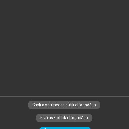
Jelöld meg a számodra fontos részeket, és
készíts
saját
jegyzeteket!
Egyéni előfizetéssel további
MeRSZ+ funkciókat
és
tartalmakat is elérhetsz.
Csak a szükséges sütik elfogadása
SZERZŐKNEK
CÉGEKNEK
KÖNYVTÁROSOKNAK
Kiválasztottak elfogadása
SZERKESZTÉSI ÉS LEKTORÁLÁSI ALAPELVEK