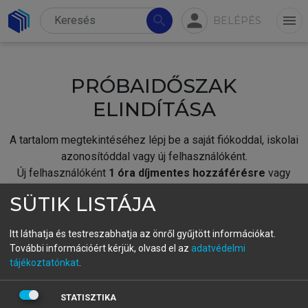
person
search
menu
BELÉPÉS
PRÓBAIDŐSZAK
ELINDÍTÁSA
A tartalom megtekintéséhez lépj be a saját fiókoddal, iskolai
azonosítóddal vagy új felhasználóként.
Új felhasználóként
1 óra díjmentes hozzáférésre
vagy
jogosult.
SÜTIK LISTÁJA
A próbaidőszak elindításához,
jelentkezz
be meglévő
fiókoddal,
vagy hozz létre új fiókot.
Itt láthatja és testreszabhatja az önről gyűjtött információkat.
További információért kérjük, olvasd el az
adatvédelmi
A regisztráció után a
próbaidőszak
automatikusan
elindul.
tájékoztatónkat
.
BELÉPÉS SAJÁT FIÓKKAL
STATISZTIKA