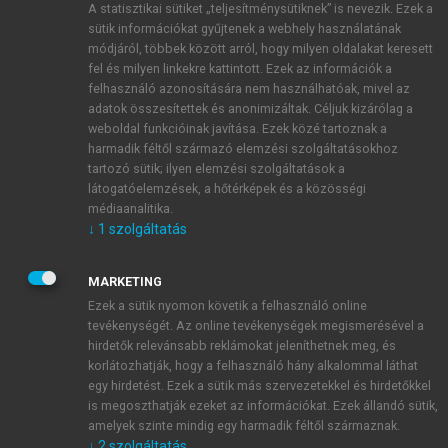
A statisztikai sütiket „teljesítménysütiknek” is nevezik. Ezek a
sütik információkat gyűjtenek a webhely használatának
módjáról, többek között arról, hogy milyen oldalakat keresett
ÚJ FIÓK LÉTREHOZÁSA
fel és milyen linkekre kattintott. Ezek az információk a
1 óra díjmentes hozzáférés
felhasználó azonosítására nem használhatóak, mivel az
adatok összesítettek és anonimizáltak. Céljuk kizárólag a
weboldal funkcióinak javítása. Ezek közé tartoznak a
E-MAIL-CÍM
harmadik féltől származó elemzési szolgáltatásokhoz
tartozó sütik; ilyen elemzési szolgáltatások a
látogatóelemzések, a hőtérképek és a közösségi
NÉV
médiaanalitika.
↓
1
szolgáltatás
JELSZÓ
MARKETING
Ezek a sütik nyomon követik a felhasználó online
tevékenységét. Az online tevékenységek megismerésével a
JELSZÓ ÚJRA
hirdetők relevánsabb reklámokat jeleníthetnek meg, és
korlátozhatják, hogy a felhasználó hány alkalommal láthat
egy hirdetést. Ezek a sütik más szervezetekkel és hirdetőkkel
is megoszthatják ezeket az információkat. Ezek állandó sütik,
Kérek értesítést a MeRSZ újdonságairól, akcióiról.
amelyek szinte mindig egy harmadik féltől származnak.
↓
2
szolgáltatás