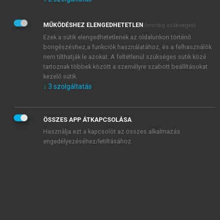
Kérek értesítést az Akadémiai Kiadó Zrt. újdonságairól,
akcióiról.
MŰKÖDÉSHEZ ELENGEDHETETLEN
(mindig szükséges)
Az
Adatkezelési tájékoztatóban
foglaltakat tudomásul
veszem és elfogadom.
Ezek a sütik elengedhetetlenek az oldalunkon történő
Az
Általános vásárlási feltételeket
, valamint a
szotar.net
és a
böngészéshez,a funkciók használatához, és a felhasználók
mersz.hu
oldalak licencszerződéseiben foglaltakat
nem tilthatják le azokat. A feltétlenül szükséges sütik közé
tudomásul veszem és elfogadom.
tartoznak többek között a személyre szabott beállításokat
kezelő sütik.
↓
3
szolgáltatás
KIPRÓBÁLOM
ÖSSZES APP ÁTKAPCSOLÁSA
Használja ezt a kapcsolót az összes alkalmazás
engedélyezéséhez/letiltásához.
MIÉRT ÉRDEMES A MERSZ ONLINE
OKOSKÖNYVTÁRAT HASZNÁLNI?