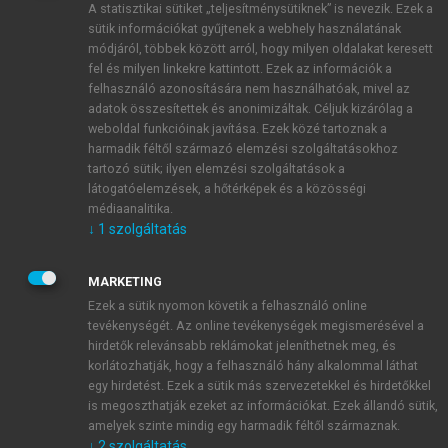
A statisztikai sütiket „teljesítménysütiknek” is nevezik. Ezek a
sütik információkat gyűjtenek a webhely használatának
módjáról, többek között arról, hogy milyen oldalakat keresett
ÚJ FIÓK LÉTREHOZÁSA
fel és milyen linkekre kattintott. Ezek az információk a
1 óra díjmentes hozzáférés
felhasználó azonosítására nem használhatóak, mivel az
adatok összesítettek és anonimizáltak. Céljuk kizárólag a
weboldal funkcióinak javítása. Ezek közé tartoznak a
E-MAIL-CÍM
harmadik féltől származó elemzési szolgáltatásokhoz
tartozó sütik; ilyen elemzési szolgáltatások a
látogatóelemzések, a hőtérképek és a közösségi
NÉV
médiaanalitika.
↓
1
szolgáltatás
JELSZÓ
MARKETING
Ezek a sütik nyomon követik a felhasználó online
tevékenységét. Az online tevékenységek megismerésével a
JELSZÓ ÚJRA
hirdetők relevánsabb reklámokat jeleníthetnek meg, és
korlátozhatják, hogy a felhasználó hány alkalommal láthat
egy hirdetést. Ezek a sütik más szervezetekkel és hirdetőkkel
is megoszthatják ezeket az információkat. Ezek állandó sütik,
Kérek értesítést a MeRSZ újdonságairól, akcióiról.
amelyek szinte mindig egy harmadik féltől származnak.
↓
2
szolgáltatás