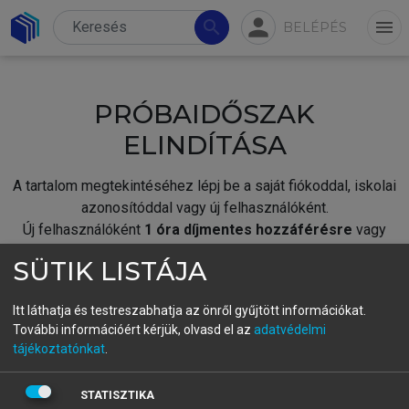
person
search
menu
BELÉPÉS
PRÓBAIDŐSZAK
ELINDÍTÁSA
A tartalom megtekintéséhez lépj be a saját fiókoddal, iskolai
azonosítóddal vagy új felhasználóként.
Új felhasználóként
1 óra díjmentes hozzáférésre
vagy
jogosult.
SÜTIK LISTÁJA
A próbaidőszak elindításához,
jelentkezz
be meglévő
fiókoddal,
vagy hozz létre új fiókot.
Itt láthatja és testreszabhatja az önről gyűjtött információkat.
További információért kérjük, olvasd el az
adatvédelmi
A regisztráció után a
próbaidőszak
automatikusan
elindul.
tájékoztatónkat
.
BELÉPÉS SAJÁT FIÓKKAL
STATISZTIKA