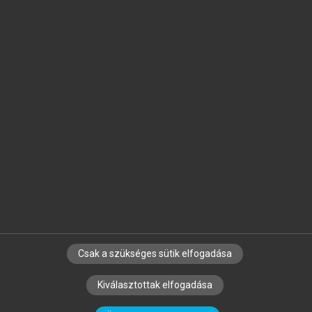
Jelöld meg a számodra fontos részeket, és
készíts
saját
jegyzeteket!
Egyéni előfizetéssel további
MeRSZ+ funkciókat
és
tartalmakat is elérhetsz.
Csak a szükséges sütik elfogadása
SZERZŐKNEK
CÉGEKNEK
KÖNYVTÁROSOKNAK
Kiválasztottak elfogadása
SZERKESZTÉSI ÉS LEKTORÁLÁSI ALAPELVEK