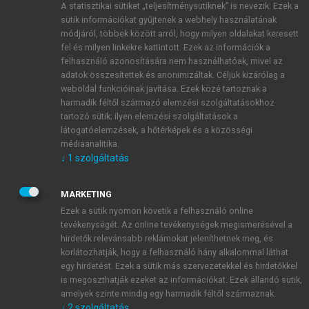
A statisztikai sütiket „teljesítménysütiknek” is nevezik. Ezek a
sütik információkat gyűjtenek a webhely használatának
módjáról, többek között arról, hogy milyen oldalakat keresett
ÚJ FIÓK LÉTREHOZÁSA
fel és milyen linkekre kattintott. Ezek az információk a
1 óra díjmentes hozzáférés
felhasználó azonosítására nem használhatóak, mivel az
adatok összesítettek és anonimizáltak. Céljuk kizárólag a
weboldal funkcióinak javítása. Ezek közé tartoznak a
E-MAIL-CÍM
harmadik féltől származó elemzési szolgáltatásokhoz
tartozó sütik; ilyen elemzési szolgáltatások a
látogatóelemzések, a hőtérképek és a közösségi
NÉV
médiaanalitika.
↓
1
szolgáltatás
JELSZÓ
MARKETING
Ezek a sütik nyomon követik a felhasználó online
tevékenységét. Az online tevékenységek megismerésével a
JELSZÓ ÚJRA
hirdetők relevánsabb reklámokat jeleníthetnek meg, és
korlátozhatják, hogy a felhasználó hány alkalommal láthat
egy hirdetést. Ezek a sütik más szervezetekkel és hirdetőkkel
is megoszthatják ezeket az információkat. Ezek állandó sütik,
Kérek értesítést a MeRSZ újdonságairól, akcióiról.
amelyek szinte mindig egy harmadik féltől származnak.
↓
2
szolgáltatás