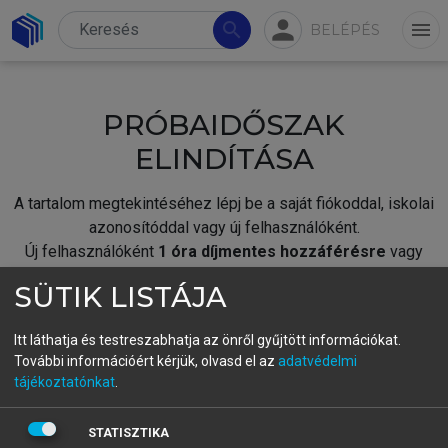
person
search
menu
BELÉPÉS
PRÓBAIDŐSZAK
ELINDÍTÁSA
A tartalom megtekintéséhez lépj be a saját fiókoddal, iskolai
azonosítóddal vagy új felhasználóként.
Új felhasználóként
1 óra díjmentes hozzáférésre
vagy
jogosult.
SÜTIK LISTÁJA
A próbaidőszak elindításához,
jelentkezz
be meglévő
fiókoddal,
vagy hozz létre új fiókot.
Itt láthatja és testreszabhatja az önről gyűjtött információkat.
További információért kérjük, olvasd el az
adatvédelmi
A regisztráció után a
próbaidőszak
automatikusan
elindul.
tájékoztatónkat
.
BELÉPÉS SAJÁT FIÓKKAL
STATISZTIKA