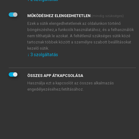
Kérek értesítést az Akadémiai Kiadó Zrt. újdonságairól,
akcióiról.
MŰKÖDÉSHEZ ELENGEDHETETLEN
(mindig szükséges)
Az
Adatkezelési tájékoztatóban
foglaltakat tudomásul
veszem és elfogadom.
Ezek a sütik elengedhetetlenek az oldalunkon történő
Az
Általános vásárlási feltételeket
, valamint a
szotar.net
és a
böngészéshez,a funkciók használatához, és a felhasználók
mersz.hu
oldalak licencszerződéseiben foglaltakat
nem tilthatják le azokat. A feltétlenül szükséges sütik közé
tudomásul veszem és elfogadom.
tartoznak többek között a személyre szabott beállításokat
kezelő sütik.
↓
3
szolgáltatás
KIPRÓBÁLOM
ÖSSZES APP ÁTKAPCSOLÁSA
Használja ezt a kapcsolót az összes alkalmazás
engedélyezéséhez/letiltásához.
MIÉRT ÉRDEMES A MERSZ ONLINE
OKOSKÖNYVTÁRAT HASZNÁLNI?