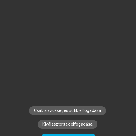
Jelöld meg a számodra fontos részeket, és
készíts
saját
jegyzeteket!
Egyéni előfizetéssel további
MeRSZ+ funkciókat
és
tartalmakat is elérhetsz.
Csak a szükséges sütik elfogadása
SZERZŐKNEK
CÉGEKNEK
KÖNYVTÁROSOKNAK
Kiválasztottak elfogadása
SZERKESZTÉSI ÉS LEKTORÁLÁSI ALAPELVEK