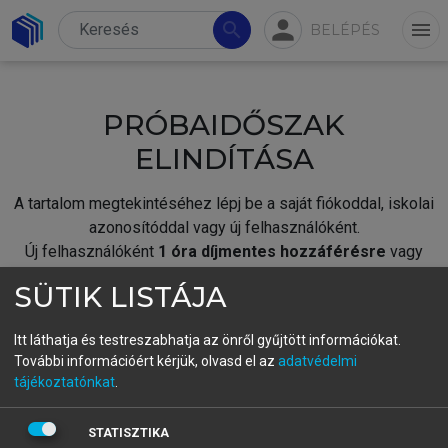
person
search
menu
BELÉPÉS
PRÓBAIDŐSZAK
ELINDÍTÁSA
A tartalom megtekintéséhez lépj be a saját fiókoddal, iskolai
azonosítóddal vagy új felhasználóként.
Új felhasználóként
1 óra díjmentes hozzáférésre
vagy
jogosult.
SÜTIK LISTÁJA
A próbaidőszak elindításához,
jelentkezz
be meglévő
fiókoddal,
vagy hozz létre új fiókot.
Itt láthatja és testreszabhatja az önről gyűjtött információkat.
További információért kérjük, olvasd el az
adatvédelmi
A regisztráció után a
próbaidőszak
automatikusan
elindul.
tájékoztatónkat
.
BELÉPÉS SAJÁT FIÓKKAL
STATISZTIKA