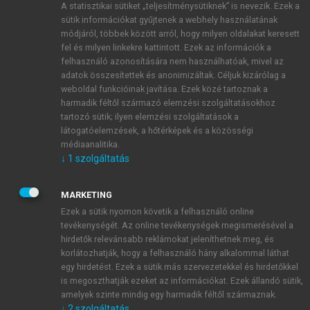
A statisztikai sütiket „teljesítménysütiknek” is nevezik. Ezek a
sütik információkat gyűjtenek a webhely használatának
módjáról, többek között arról, hogy milyen oldalakat keresett
ÚJ FIÓK LÉTREHOZÁSA
fel és milyen linkekre kattintott. Ezek az információk a
1 óra díjmentes hozzáférés
felhasználó azonosítására nem használhatóak, mivel az
adatok összesítettek és anonimizáltak. Céljuk kizárólag a
weboldal funkcióinak javítása. Ezek közé tartoznak a
E-MAIL-CÍM
harmadik féltől származó elemzési szolgáltatásokhoz
tartozó sütik; ilyen elemzési szolgáltatások a
látogatóelemzések, a hőtérképek és a közösségi
NÉV
médiaanalitika.
↓
1
szolgáltatás
JELSZÓ
MARKETING
Ezek a sütik nyomon követik a felhasználó online
tevékenységét. Az online tevékenységek megismerésével a
JELSZÓ ÚJRA
hirdetők relevánsabb reklámokat jeleníthetnek meg, és
korlátozhatják, hogy a felhasználó hány alkalommal láthat
egy hirdetést. Ezek a sütik más szervezetekkel és hirdetőkkel
is megoszthatják ezeket az információkat. Ezek állandó sütik,
Kérek értesítést a MeRSZ újdonságairól, akcióiról.
amelyek szinte mindig egy harmadik féltől származnak.
↓
2
szolgáltatás