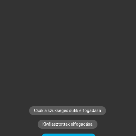
Jelöld meg a számodra fontos részeket, és
készíts
saját
jegyzeteket!
Egyéni előfizetéssel további
MeRSZ+ funkciókat
és
tartalmakat is elérhetsz.
Csak a szükséges sütik elfogadása
SZERZŐKNEK
CÉGEKNEK
KÖNYVTÁROSOKNAK
Kiválasztottak elfogadása
SZERKESZTÉSI ÉS LEKTORÁLÁSI ALAPELVEK