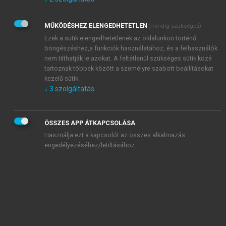
Kérek értesítést az Akadémiai Kiadó Zrt. újdonságairól,
akcióiról.
MŰKÖDÉSHEZ ELENGEDHETETLEN
(mindig szükséges)
Az
Adatkezelési tájékoztatóban
foglaltakat tudomásul
veszem és elfogadom.
Ezek a sütik elengedhetetlenek az oldalunkon történő
Az
Általános vásárlási feltételeket
, valamint a
szotar.net
és a
böngészéshez,a funkciók használatához, és a felhasználók
mersz.hu
oldalak licencszerződéseiben foglaltakat
nem tilthatják le azokat. A feltétlenül szükséges sütik közé
tudomásul veszem és elfogadom.
tartoznak többek között a személyre szabott beállításokat
kezelő sütik.
↓
3
szolgáltatás
KIPRÓBÁLOM
ÖSSZES APP ÁTKAPCSOLÁSA
Használja ezt a kapcsolót az összes alkalmazás
engedélyezéséhez/letiltásához.
MIÉRT ÉRDEMES A MERSZ ONLINE
OKOSKÖNYVTÁRAT HASZNÁLNI?