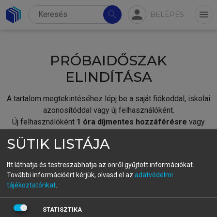
person
search
menu
BELÉPÉS
PRÓBAIDŐSZAK
ELINDÍTÁSA
A tartalom megtekintéséhez lépj be a saját fiókoddal, iskolai
azonosítóddal vagy új felhasználóként.
Új felhasználóként
1 óra díjmentes hozzáférésre
vagy
jogosult.
SÜTIK LISTÁJA
A próbaidőszak elindításához,
jelentkezz
be meglévő
fiókoddal,
vagy hozz létre új fiókot.
Itt láthatja és testreszabhatja az önről gyűjtött információkat.
További információért kérjük, olvasd el az
adatvédelmi
A regisztráció után a
próbaidőszak
automatikusan
elindul.
tájékoztatónkat
.
BELÉPÉS SAJÁT FIÓKKAL
STATISZTIKA