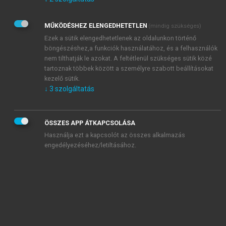
Kérek értesítést az Akadémiai Kiadó Zrt. újdonságairól,
akcióiról.
MŰKÖDÉSHEZ ELENGEDHETETLEN
(mindig szükséges)
Az
Adatkezelési tájékoztatóban
foglaltakat tudomásul
veszem és elfogadom.
Ezek a sütik elengedhetetlenek az oldalunkon történő
Az
Általános vásárlási feltételeket
, valamint a
szotar.net
és a
böngészéshez,a funkciók használatához, és a felhasználók
mersz.hu
oldalak licencszerződéseiben foglaltakat
nem tilthatják le azokat. A feltétlenül szükséges sütik közé
tudomásul veszem és elfogadom.
tartoznak többek között a személyre szabott beállításokat
kezelő sütik.
↓
3
szolgáltatás
KIPRÓBÁLOM
ÖSSZES APP ÁTKAPCSOLÁSA
Használja ezt a kapcsolót az összes alkalmazás
engedélyezéséhez/letiltásához.
MIÉRT ÉRDEMES A MERSZ ONLINE
OKOSKÖNYVTÁRAT HASZNÁLNI?