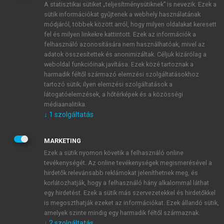
A statisztikai sütiket „teljesítménysütiknek” is nevezik. Ezek a
sütik információkat gyűjtenek a webhely használatának
módjáról, többek között arról, hogy milyen oldalakat keresett
ÚJ FIÓK LÉTREHOZÁSA
fel és milyen linkekre kattintott. Ezek az információk a
1 óra díjmentes hozzáférés
felhasználó azonosítására nem használhatóak, mivel az
adatok összesítettek és anonimizáltak. Céljuk kizárólag a
weboldal funkcióinak javítása. Ezek közé tartoznak a
E-MAIL-CÍM
harmadik féltől származó elemzési szolgáltatásokhoz
tartozó sütik; ilyen elemzési szolgáltatások a
látogatóelemzések, a hőtérképek és a közösségi
NÉV
médiaanalitika.
↓
1
szolgáltatás
JELSZÓ
MARKETING
Ezek a sütik nyomon követik a felhasználó online
tevékenységét. Az online tevékenységek megismerésével a
JELSZÓ ÚJRA
hirdetők relevánsabb reklámokat jeleníthetnek meg, és
korlátozhatják, hogy a felhasználó hány alkalommal láthat
egy hirdetést. Ezek a sütik más szervezetekkel és hirdetőkkel
is megoszthatják ezeket az információkat. Ezek állandó sütik,
Kérek értesítést a MeRSZ újdonságairól, akcióiról.
amelyek szinte mindig egy harmadik féltől származnak.
↓
2
szolgáltatás