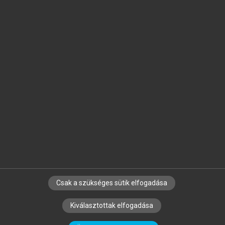
Jelöld meg a számodra fontos részeket, és
készíts
saját
jegyzeteket!
Egyéni előfizetéssel további
MeRSZ+ funkciókat
és
tartalmakat is elérhetsz.
Csak a szükséges sütik elfogadása
SZERZŐKNEK
CÉGEKNEK
KÖNYVTÁROSOKNAK
Kiválasztottak elfogadása
SZERKESZTÉSI ÉS LEKTORÁLÁSI ALAPELVEK