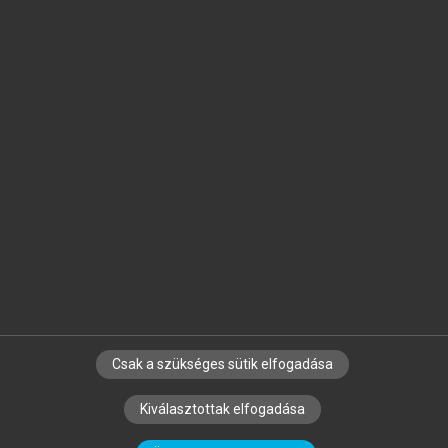
Jelöld meg a számodra fontos részeket, és
készíts
saját
jegyzeteket!
Egyéni előfizetéssel további
MeRSZ+ funkciókat
és
tartalmakat is elérhetsz.
Csak a szükséges sütik elfogadása
SZERZŐKNEK
CÉGEKNEK
KÖNYVTÁROSOKNAK
Kiválasztottak elfogadása
SZERKESZTÉSI ÉS LEKTORÁLÁSI ALAPELVEK