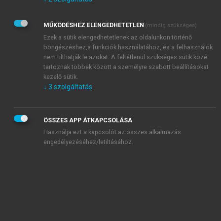
Kérek értesítést az Akadémiai Kiadó Zrt. újdonságairól,
akcióiról.
MŰKÖDÉSHEZ ELENGEDHETETLEN
(mindig szükséges)
Az
Adatkezelési tájékoztatóban
foglaltakat tudomásul
veszem és elfogadom.
Ezek a sütik elengedhetetlenek az oldalunkon történő
Az
Általános vásárlási feltételeket
, valamint a
szotar.net
és a
böngészéshez,a funkciók használatához, és a felhasználók
mersz.hu
oldalak licencszerződéseiben foglaltakat
nem tilthatják le azokat. A feltétlenül szükséges sütik közé
tudomásul veszem és elfogadom.
tartoznak többek között a személyre szabott beállításokat
kezelő sütik.
↓
3
szolgáltatás
KIPRÓBÁLOM
ÖSSZES APP ÁTKAPCSOLÁSA
Használja ezt a kapcsolót az összes alkalmazás
engedélyezéséhez/letiltásához.
MIÉRT ÉRDEMES A MERSZ ONLINE
OKOSKÖNYVTÁRAT HASZNÁLNI?