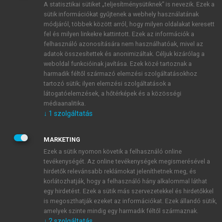
A statisztikai sütiket „teljesítménysütiknek” is nevezik. Ezek a
sütik információkat gyűjtenek a webhely használatának
módjáról, többek között arról, hogy milyen oldalakat keresett
ÚJ FIÓK LÉTREHOZÁSA
fel és milyen linkekre kattintott. Ezek az információk a
1 óra díjmentes hozzáférés
felhasználó azonosítására nem használhatóak, mivel az
adatok összesítettek és anonimizáltak. Céljuk kizárólag a
weboldal funkcióinak javítása. Ezek közé tartoznak a
E-MAIL-CÍM
harmadik féltől származó elemzési szolgáltatásokhoz
tartozó sütik; ilyen elemzési szolgáltatások a
látogatóelemzések, a hőtérképek és a közösségi
NÉV
médiaanalitika.
↓
1
szolgáltatás
JELSZÓ
MARKETING
Ezek a sütik nyomon követik a felhasználó online
tevékenységét. Az online tevékenységek megismerésével a
JELSZÓ ÚJRA
hirdetők relevánsabb reklámokat jeleníthetnek meg, és
korlátozhatják, hogy a felhasználó hány alkalommal láthat
egy hirdetést. Ezek a sütik más szervezetekkel és hirdetőkkel
is megoszthatják ezeket az információkat. Ezek állandó sütik,
Kérek értesítést a MeRSZ újdonságairól, akcióiról.
amelyek szinte mindig egy harmadik féltől származnak.
↓
2
szolgáltatás