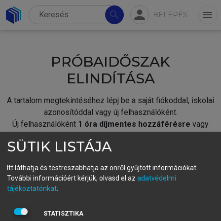
person
search
menu
BELÉPÉS
PRÓBAIDŐSZAK
ELINDÍTÁSA
A tartalom megtekintéséhez lépj be a saját fiókoddal, iskolai
azonosítóddal vagy új felhasználóként.
Új felhasználóként
1 óra díjmentes hozzáférésre
vagy
jogosult.
SÜTIK LISTÁJA
A próbaidőszak elindításához,
jelentkezz
be meglévő
fiókoddal,
vagy hozz létre új fiókot.
Itt láthatja és testreszabhatja az önről gyűjtött információkat.
További információért kérjük, olvasd el az
adatvédelmi
A regisztráció után a
próbaidőszak
automatikusan
elindul.
tájékoztatónkat
.
BELÉPÉS SAJÁT FIÓKKAL
STATISZTIKA