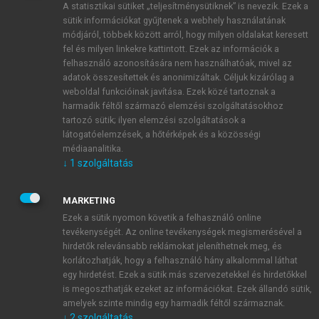
A statisztikai sütiket „teljesítménysütiknek” is nevezik. Ezek a
sütik információkat gyűjtenek a webhely használatának
módjáról, többek között arról, hogy milyen oldalakat keresett
ÚJ FIÓK LÉTREHOZÁSA
fel és milyen linkekre kattintott. Ezek az információk a
1 óra díjmentes hozzáférés
felhasználó azonosítására nem használhatóak, mivel az
adatok összesítettek és anonimizáltak. Céljuk kizárólag a
weboldal funkcióinak javítása. Ezek közé tartoznak a
E-MAIL-CÍM
harmadik féltől származó elemzési szolgáltatásokhoz
tartozó sütik; ilyen elemzési szolgáltatások a
látogatóelemzések, a hőtérképek és a közösségi
NÉV
médiaanalitika.
↓
1
szolgáltatás
JELSZÓ
MARKETING
Ezek a sütik nyomon követik a felhasználó online
tevékenységét. Az online tevékenységek megismerésével a
JELSZÓ ÚJRA
hirdetők relevánsabb reklámokat jeleníthetnek meg, és
korlátozhatják, hogy a felhasználó hány alkalommal láthat
egy hirdetést. Ezek a sütik más szervezetekkel és hirdetőkkel
is megoszthatják ezeket az információkat. Ezek állandó sütik,
Kérek értesítést a MeRSZ újdonságairól, akcióiról.
amelyek szinte mindig egy harmadik féltől származnak.
↓
2
szolgáltatás