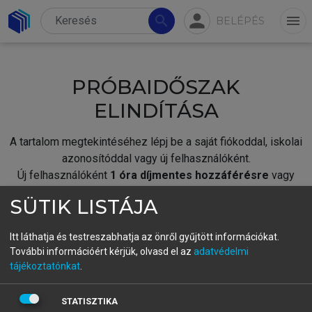
person
search
menu
BELÉPÉS
PRÓBAIDŐSZAK
ELINDÍTÁSA
A tartalom megtekintéséhez lépj be a saját fiókoddal, iskolai
azonosítóddal vagy új felhasználóként.
Új felhasználóként
1 óra díjmentes hozzáférésre
vagy
jogosult.
SÜTIK LISTÁJA
A próbaidőszak elindításához,
jelentkezz
be meglévő
fiókoddal,
vagy hozz létre új fiókot.
Itt láthatja és testreszabhatja az önről gyűjtött információkat.
További információért kérjük, olvasd el az
adatvédelmi
A regisztráció után a
próbaidőszak
automatikusan
elindul.
tájékoztatónkat
.
BELÉPÉS SAJÁT FIÓKKAL
STATISZTIKA