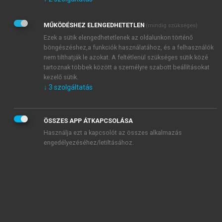
Kérek értesítést az Akadémiai Kiadó Zrt. újdonságairól,
akcióiról.
MŰKÖDÉSHEZ ELENGEDHETETLEN
(mindig szükséges)
Az
Adatkezelési tájékoztatóban
foglaltakat tudomásul
veszem és elfogadom.
Ezek a sütik elengedhetetlenek az oldalunkon történő
Az
Általános vásárlási feltételeket
, valamint a
szotar.net
és a
böngészéshez,a funkciók használatához, és a felhasználók
mersz.hu
oldalak licencszerződéseiben foglaltakat
nem tilthatják le azokat. A feltétlenül szükséges sütik közé
tudomásul veszem és elfogadom.
tartoznak többek között a személyre szabott beállításokat
kezelő sütik.
↓
3
szolgáltatás
KIPRÓBÁLOM
ÖSSZES APP ÁTKAPCSOLÁSA
Használja ezt a kapcsolót az összes alkalmazás
engedélyezéséhez/letiltásához.
MIÉRT ÉRDEMES A MERSZ ONLINE
OKOSKÖNYVTÁRAT HASZNÁLNI?