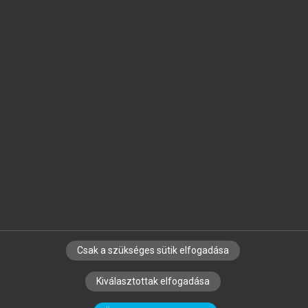
Jelöld meg a számodra fontos részeket, és
készíts
saját
jegyzeteket!
Egyéni előfizetéssel további
MeRSZ+ funkciókat
és
tartalmakat is elérhetsz.
Csak a szükséges sütik elfogadása
SZERZŐKNEK
CÉGEKNEK
KÖNYVTÁROSOKNAK
Kiválasztottak elfogadása
SZERKESZTÉSI ÉS LEKTORÁLÁSI ALAPELVEK