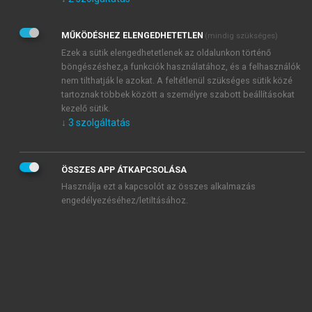
Kérek értesítést az Akadémiai Kiadó Zrt. újdonságairól,
akcióiról.
MŰKÖDÉSHEZ ELENGEDHETETLEN
(mindig szükséges)
Az
Adatkezelési tájékoztatóban
foglaltakat tudomásul
veszem és elfogadom.
Ezek a sütik elengedhetetlenek az oldalunkon történő
Az
Általános vásárlási feltételeket
, valamint a
szotar.net
és a
böngészéshez,a funkciók használatához, és a felhasználók
mersz.hu
oldalak licencszerződéseiben foglaltakat
nem tilthatják le azokat. A feltétlenül szükséges sütik közé
tudomásul veszem és elfogadom.
tartoznak többek között a személyre szabott beállításokat
kezelő sütik.
↓
3
szolgáltatás
KIPRÓBÁLOM
ÖSSZES APP ÁTKAPCSOLÁSA
Használja ezt a kapcsolót az összes alkalmazás
engedélyezéséhez/letiltásához.
MIÉRT ÉRDEMES A MERSZ ONLINE
OKOSKÖNYVTÁRAT HASZNÁLNI?