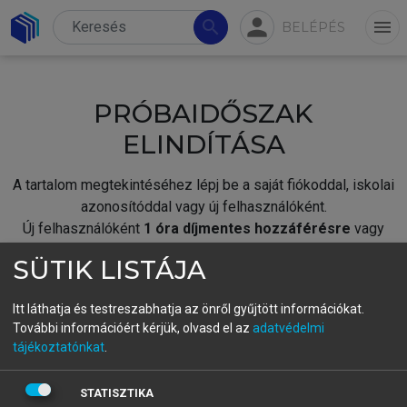
person
search
menu
BELÉPÉS
PRÓBAIDŐSZAK
ELINDÍTÁSA
A tartalom megtekintéséhez lépj be a saját fiókoddal, iskolai
azonosítóddal vagy új felhasználóként.
Új felhasználóként
1 óra díjmentes hozzáférésre
vagy
jogosult.
SÜTIK LISTÁJA
A próbaidőszak elindításához,
jelentkezz
be meglévő
fiókoddal,
vagy hozz létre új fiókot.
Itt láthatja és testreszabhatja az önről gyűjtött információkat.
További információért kérjük, olvasd el az
adatvédelmi
A regisztráció után a
próbaidőszak
automatikusan
elindul.
tájékoztatónkat
.
BELÉPÉS SAJÁT FIÓKKAL
STATISZTIKA