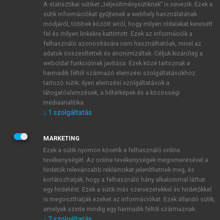
A statisztikai sütiket „teljesítménysütiknek” is nevezik. Ezek a
sütik információkat gyűjtenek a webhely használatának
módjáról, többek között arról, hogy milyen oldalakat keresett
ÚJ FIÓK LÉTREHOZÁSA
fel és milyen linkekre kattintott. Ezek az információk a
1 óra díjmentes hozzáférés
felhasználó azonosítására nem használhatóak, mivel az
adatok összesítettek és anonimizáltak. Céljuk kizárólag a
weboldal funkcióinak javítása. Ezek közé tartoznak a
E-MAIL-CÍM
harmadik féltől származó elemzési szolgáltatásokhoz
tartozó sütik; ilyen elemzési szolgáltatások a
látogatóelemzések, a hőtérképek és a közösségi
NÉV
médiaanalitika.
↓
1
szolgáltatás
JELSZÓ
MARKETING
Ezek a sütik nyomon követik a felhasználó online
tevékenységét. Az online tevékenységek megismerésével a
JELSZÓ ÚJRA
hirdetők relevánsabb reklámokat jeleníthetnek meg, és
korlátozhatják, hogy a felhasználó hány alkalommal láthat
egy hirdetést. Ezek a sütik más szervezetekkel és hirdetőkkel
is megoszthatják ezeket az információkat. Ezek állandó sütik,
Kérek értesítést a MeRSZ újdonságairól, akcióiról.
amelyek szinte mindig egy harmadik féltől származnak.
↓
2
szolgáltatás