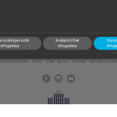
nyokat, hogy bármikor azonnal
részeket, és
készíts
saj
hozzájuk férhess!
jegyzeteket!
a szükséges sütik
Kiválasztottak
Összes
elfogadása
elfogadása
elfog
KNAK
SZERKESZTÉSI ÉS LEKTORÁLÁSI ALAPELVEK
MI – ÁLTALÁNOS
Pow
ICENCSZERZŐDÉS
SÚGÓ
GYIK
BLOG
RÓLUNK
SÜTI BEÁLLÍTÁS