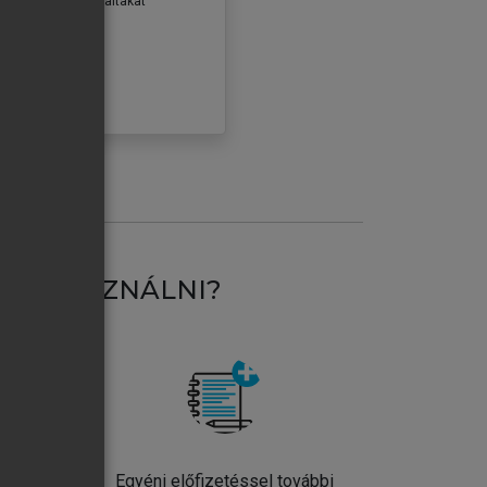
erződéseiben foglaltakat
ogadom.
ÓBÁLOM
AT HASZNÁLNI?
ntos
Egyéni előfizetéssel további