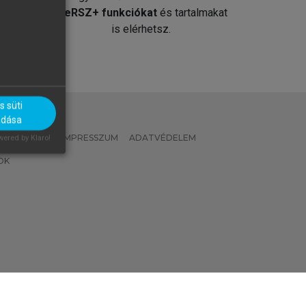
át
MeRSZ+ funkciókat
és tartalmakat
is elérhetsz.
 süti
adása
 IRÁNYELVEK
IMPRESSZUM
ADATVÉDELEM
ered by Klaro!
OK