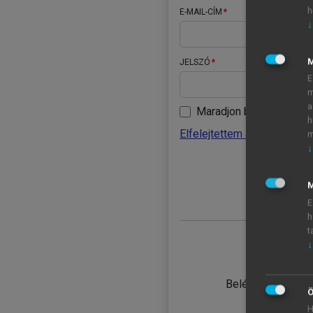
h
E-MAIL-CÍM
↓
JELSZÓ
E
m
a
Maradjon belépve
h
Elfelejtettem a jelszavamat
m
↓
BELÉ
M
E
h
t
↓
TANULÓ
Belépés intézmén
Ö
H