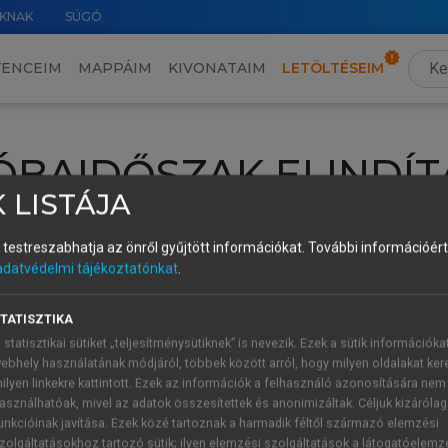
KNAK
SÚGÓ
VENCEIM
MAPPÁIM
KIVONATAIM
LETÖLTÉSEIM
ÓBAIDŐSZAK ELINDÍT
 LISTÁJA
intéséhez lépj be a saját fiókoddal, iskolai azonosítóddal vagy ú
és testreszabhatja az önről gyűjtött információkat.
További információért 
Új felhasználóként
1 óra díjmentes hozzáférésre
vagy jogosult
adatvédelmi tájékoztatónkat
.
k elindításához,
jelentkezz
be meglévő fiókoddal,
vagy hozz lé
A regisztráció után a
próbaidőszak
automatikusan
elindul.
TATISZTIKA
 statisztikai sütiket „teljesítménysütiknek” is nevezik. Ezek a sütik információka
ebhely használatának módjáról, többek között arról, hogy milyen oldalakat kere
ilyen linkekre kattintott. Ezek az információk a felhasználó azonosítására nem
ÚJ FIÓK 
ÁT FIÓKKAL
asználhatóak, mivel az adatok összesítettek és anonimizáltak. Céljuk kizáróla
1 óra díjme
unkcióinak javítása. Ezek közé tartoznak a harmadik féltől származó elemzési
zolgáltatásokhoz tartozó sütik; ilyen elemzési szolgáltatások a látogatóelemz