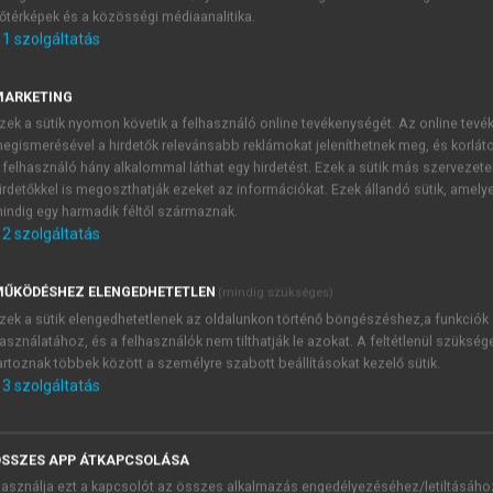
őtérképek és a közösségi médiaanalitika.
E-MAIL-CÍM
1
szolgáltatás
MARKETING
NÉV
zek a sütik nyomon követik a felhasználó online tevékenységét. Az online tev
egismerésével a hirdetők relevánsabb reklámokat jeleníthetnek meg, és korlát
 felhasználó hány alkalommal láthat egy hirdetést. Ezek a sütik más szervezete
JELSZÓ
irdetőkkel is megoszthatják ezeket az információkat. Ezek állandó sütik, amely
indig egy harmadik féltől származnak.
2
szolgáltatás
JELSZÓ ÚJRA
PÉS
ŰKÖDÉSHEZ ELENGEDHETETLEN
(mindig szükséges)
zek a sütik elengedhetetlenek az oldalunkon történő böngészéshez,a funkciók
asználatához, és a felhasználók nem tilthatják le azokat. A feltétlenül szükség
Kérek értesítést a MeRSZ új
artoznak többek között a személyre szabott beállításokat kezelő sütik.
Kérek értesítést az Akadémi
3
szolgáltatás
akcióiról.
 VAGY?
Az
Adatkezelési tájékozta
yi azonosítóval
veszem és elfogadom.
SSZES APP ÁTKAPCSOLÁSA
Az
Általános vásárlási felt
asználja ezt a kapcsolót az összes alkalmazás engedélyezéséhez/letiltásáho