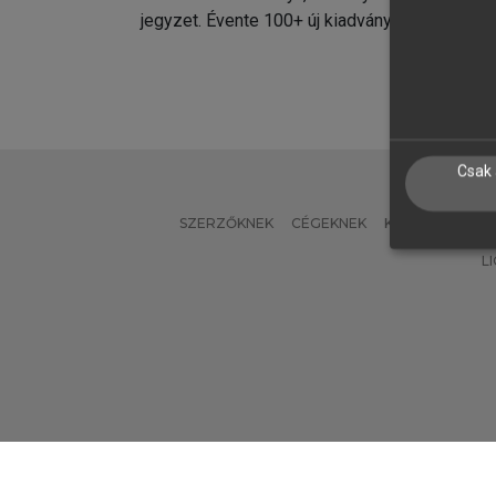
jegyzet. Évente 100+ új kiadvány.
kiadvá
Csak 
SZERZŐKNEK
CÉGEKNEK
KÖNYVTÁROSO
L
Verzió: 2.7.2