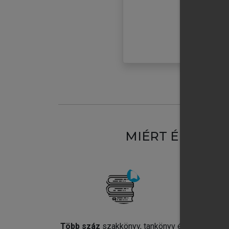
MIÉRT ÉRDEME
Több száz
szakkönyv, tankönyv és
Jel