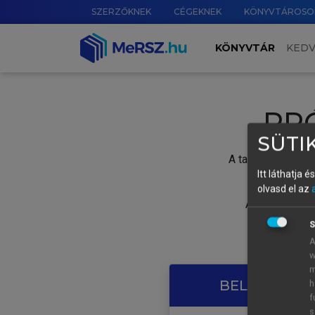
SZERZŐKNEK
CÉGEKNEK
KÖNYVTÁROSO
KÖNYVTÁR
KED
PR
SÜTIK
A tartalom megtek
Itt láthatja 
olvasd el az
A próbaidősza
S
A
w
m
BELÉPÉS SAJ
h
f
s