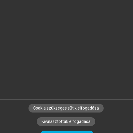
Jelöld meg a számodra fontos részeket, és
készíts
saját
jegyzeteket!
Egyéni előfizetéssel további
MeRSZ+ funkciókat
és
tartalmakat is elérhetsz.
Csak a szükséges sütik elfogadása
SZERZŐKNEK
CÉGEKNEK
KÖNYVTÁROSOKNAK
Kiválasztottak elfogadása
SZERKESZTÉSI ÉS LEKTORÁLÁSI ALAPELVEK