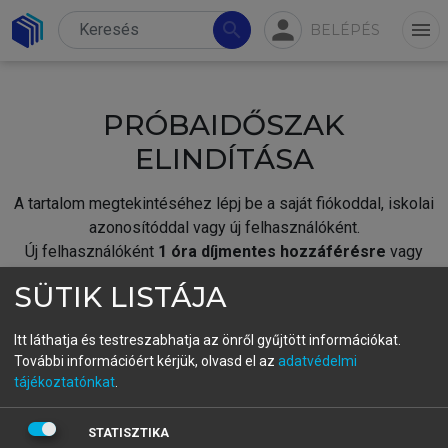
person
search
menu
BELÉPÉS
PRÓBAIDŐSZAK
ELINDÍTÁSA
A tartalom megtekintéséhez lépj be a saját fiókoddal, iskolai
azonosítóddal vagy új felhasználóként.
Új felhasználóként
1 óra díjmentes hozzáférésre
vagy
jogosult.
SÜTIK LISTÁJA
A próbaidőszak elindításához,
jelentkezz
be meglévő
fiókoddal,
vagy hozz létre új fiókot.
Itt láthatja és testreszabhatja az önről gyűjtött információkat.
További információért kérjük, olvasd el az
adatvédelmi
A regisztráció után a
próbaidőszak
automatikusan
elindul.
tájékoztatónkat
.
BELÉPÉS SAJÁT FIÓKKAL
STATISZTIKA