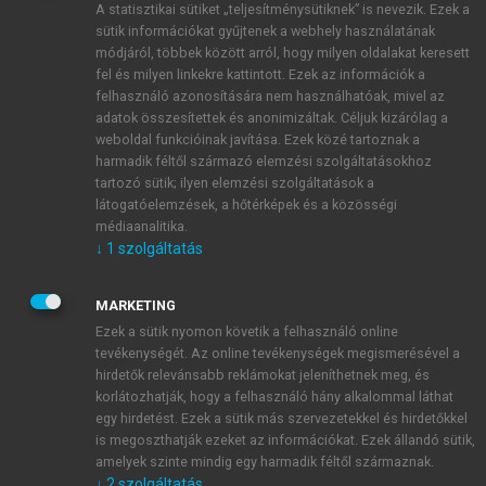
A statisztikai sütiket „teljesítménysütiknek” is nevezik. Ezek a
sütik információkat gyűjtenek a webhely használatának
módjáról, többek között arról, hogy milyen oldalakat keresett
ÚJ FIÓK LÉTREHOZÁSA
fel és milyen linkekre kattintott. Ezek az információk a
1 óra díjmentes hozzáférés
felhasználó azonosítására nem használhatóak, mivel az
adatok összesítettek és anonimizáltak. Céljuk kizárólag a
weboldal funkcióinak javítása. Ezek közé tartoznak a
E-MAIL-CÍM
harmadik féltől származó elemzési szolgáltatásokhoz
tartozó sütik; ilyen elemzési szolgáltatások a
látogatóelemzések, a hőtérképek és a közösségi
NÉV
médiaanalitika.
↓
1
szolgáltatás
JELSZÓ
MARKETING
Ezek a sütik nyomon követik a felhasználó online
tevékenységét. Az online tevékenységek megismerésével a
JELSZÓ ÚJRA
hirdetők relevánsabb reklámokat jeleníthetnek meg, és
korlátozhatják, hogy a felhasználó hány alkalommal láthat
egy hirdetést. Ezek a sütik más szervezetekkel és hirdetőkkel
is megoszthatják ezeket az információkat. Ezek állandó sütik,
Kérek értesítést a MeRSZ újdonságairól, akcióiról.
amelyek szinte mindig egy harmadik féltől származnak.
↓
2
szolgáltatás