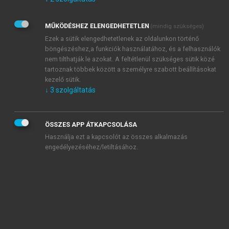
Kérek értesítést az Akadémiai Kiadó Zrt. újdonságairól,
akcióiról.
MŰKÖDÉSHEZ ELENGEDHETETLEN
(mindig szükséges)
Az
Adatkezelési tájékoztatóban
foglaltakat tudomásul
veszem és elfogadom.
Ezek a sütik elengedhetetlenek az oldalunkon történő
Az
Általános vásárlási feltételeket
, valamint a
szotar.net
és a
böngészéshez,a funkciók használatához, és a felhasználók
mersz.hu
oldalak licencszerződéseiben foglaltakat
nem tilthatják le azokat. A feltétlenül szükséges sütik közé
tudomásul veszem és elfogadom.
tartoznak többek között a személyre szabott beállításokat
kezelő sütik.
↓
3
szolgáltatás
KIPRÓBÁLOM
ÖSSZES APP ÁTKAPCSOLÁSA
Használja ezt a kapcsolót az összes alkalmazás
engedélyezéséhez/letiltásához.
MIÉRT ÉRDEMES A MERSZ ONLINE
OKOSKÖNYVTÁRAT HASZNÁLNI?