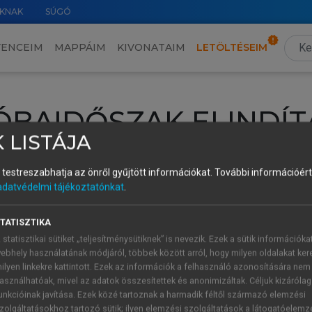
KNAK
SÚGÓ
VENCEIM
MAPPÁIM
KIVONATAIM
LETÖLTÉSEIM
ÓBAIDŐSZAK ELINDÍT
 LISTÁJA
intéséhez lépj be a saját fiókoddal, iskolai azonosítóddal vagy ú
és testreszabhatja az önről gyűjtött információkat.
További információért 
Új felhasználóként
1 óra díjmentes hozzáférésre
vagy jogosult
adatvédelmi tájékoztatónkat
.
k elindításához,
jelentkezz
be meglévő fiókoddal,
vagy hozz lé
A regisztráció után a
próbaidőszak
automatikusan
elindul.
TATISZTIKA
 statisztikai sütiket „teljesítménysütiknek” is nevezik. Ezek a sütik információka
ebhely használatának módjáról, többek között arról, hogy milyen oldalakat kere
ilyen linkekre kattintott. Ezek az információk a felhasználó azonosítására nem
ÚJ FIÓK 
ÁT FIÓKKAL
asználhatóak, mivel az adatok összesítettek és anonimizáltak. Céljuk kizáróla
1 óra díjme
unkcióinak javítása. Ezek közé tartoznak a harmadik féltől származó elemzési
zolgáltatásokhoz tartozó sütik; ilyen elemzési szolgáltatások a látogatóelemz