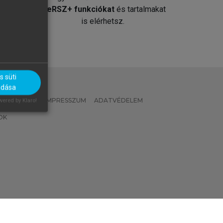
át
MeRSZ+ funkciókat
és tartalmakat
is elérhetsz.
 süti
adása
 IRÁNYELVEK
IMPRESSZUM
ADATVÉDELEM
ered by Klaro!
OK