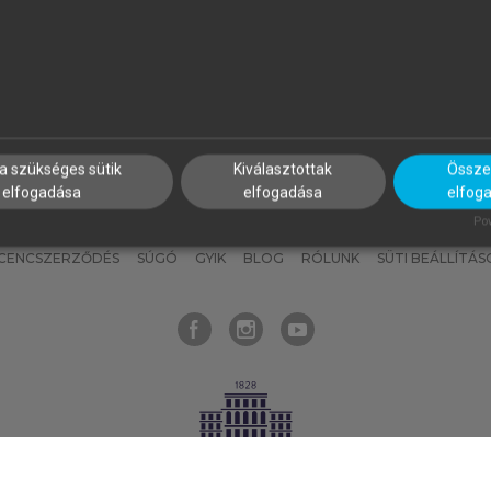
nyokat, hogy bármikor azonnal
részeket, és
készíts
saj
hozzájuk férhess!
jegyzeteket!
a szükséges sütik
Kiválasztottak
Összes
elfogadása
elfogadása
elfog
KNAK
SZERKESZTÉSI ÉS LEKTORÁLÁSI ALAPELVEK
MI – ÁLTALÁNOS
Pow
ICENCSZERZŐDÉS
SÚGÓ
GYIK
BLOG
RÓLUNK
SÜTI BEÁLLÍTÁS