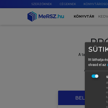
SZERZŐKNEK
CÉGEKNEK
KÖNYVTÁROSO
KÖNYVTÁR
KED
PR
SÜTIK
A tartalom megtek
Itt láthatja 
olvasd el az
A próbaidősza
S
A
w
m
BELÉPÉS SAJ
h
f
s