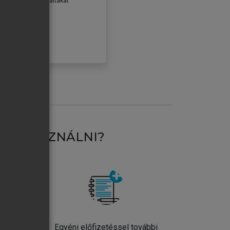
erződéseiben foglaltakat
ogadom.
ÓBÁLOM
AT HASZNÁLNI?
ntos
Egyéni előfizetéssel további