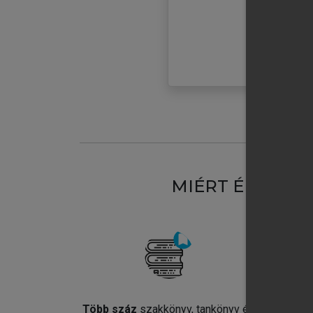
MIÉRT ÉRDEME
Több száz
szakkönyv, tankönyv és
Jel