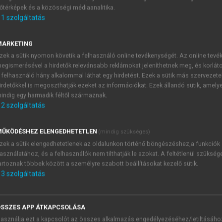
őtérképek és a közösségi médiaanalitika.
E-MAIL-CÍM
1
szolgáltatás
MARKETING
NÉV
zek a sütik nyomon követik a felhasználó online tevékenységét. Az online tev
egismerésével a hirdetők relevánsabb reklámokat jeleníthetnek meg, és korlát
 felhasználó hány alkalommal láthat egy hirdetést. Ezek a sütik más szervezete
JELSZÓ
irdetőkkel is megoszthatják ezeket az információkat. Ezek állandó sütik, amely
indig egy harmadik féltől származnak.
2
szolgáltatás
JELSZÓ ÚJRA
PÉS
ŰKÖDÉSHEZ ELENGEDHETETLEN
(mindig szükséges)
zek a sütik elengedhetetlenek az oldalunkon történő böngészéshez,a funkciók
asználatához, és a felhasználók nem tilthatják le azokat. A feltétlenül szükség
Kérek értesítést a MeRSZ új
artoznak többek között a személyre szabott beállításokat kezelő sütik.
Kérek értesítést az Akadémi
3
szolgáltatás
akcióiról.
 VAGY?
Az
Adatkezelési tájékozta
yi azonosítóval
veszem és elfogadom.
SSZES APP ÁTKAPCSOLÁSA
Az
Általános vásárlási felt
asználja ezt a kapcsolót az összes alkalmazás engedélyezéséhez/letiltásáho