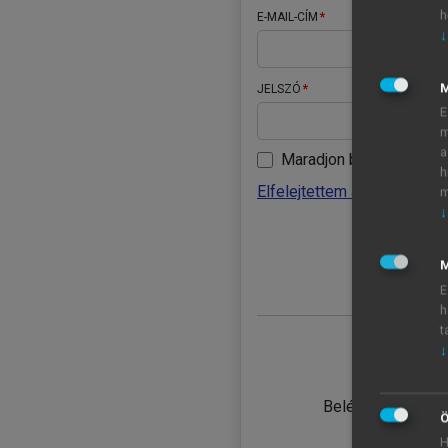
h
E-MAIL-CÍM
↓
JELSZÓ
E
m
a
Maradjon belépve
h
Elfelejtettem a jelszavamat
m
↓
BELÉ
M
E
h
t
↓
TANULÓ
Belépés intézmén
Ö
H