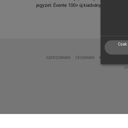
jegyzet. Évente 100+ új kiadvány.
kiadvá
Csak 
SZERZŐKNEK
CÉGEKNEK
KÖNYVTÁROSO
L
Verzió: 2.7.2