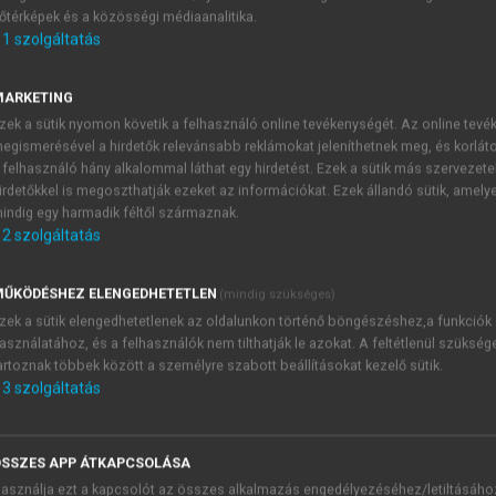
őtérképek és a közösségi médiaanalitika.
E-MAIL-CÍM
1
szolgáltatás
MARKETING
NÉV
zek a sütik nyomon követik a felhasználó online tevékenységét. Az online tev
egismerésével a hirdetők relevánsabb reklámokat jeleníthetnek meg, és korlát
 felhasználó hány alkalommal láthat egy hirdetést. Ezek a sütik más szervezete
JELSZÓ
irdetőkkel is megoszthatják ezeket az információkat. Ezek állandó sütik, amely
indig egy harmadik féltől származnak.
2
szolgáltatás
JELSZÓ ÚJRA
PÉS
ŰKÖDÉSHEZ ELENGEDHETETLEN
(mindig szükséges)
zek a sütik elengedhetetlenek az oldalunkon történő böngészéshez,a funkciók
asználatához, és a felhasználók nem tilthatják le azokat. A feltétlenül szükség
Kérek értesítést a MeRSZ új
artoznak többek között a személyre szabott beállításokat kezelő sütik.
Kérek értesítést az Akadémi
3
szolgáltatás
akcióiról.
 VAGY?
Az
Adatkezelési tájékozta
yi azonosítóval
veszem és elfogadom.
SSZES APP ÁTKAPCSOLÁSA
Az
Általános vásárlási felt
asználja ezt a kapcsolót az összes alkalmazás engedélyezéséhez/letiltásáho