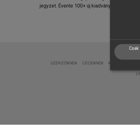
jegyzet. Évente 100+ új kiadvány.
kiadvá
Csak 
SZERZŐKNEK
CÉGEKNEK
KÖNYVTÁROSO
L
Verzió: 2.7.2