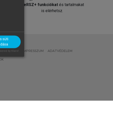
át
MeRSZ+ funkciókat
és tartalmakat
is elérhetsz.
 süti
adása
 IRÁNYELVEK
IMPRESSZUM
ADATVÉDELEM
ered by Klaro!
OK