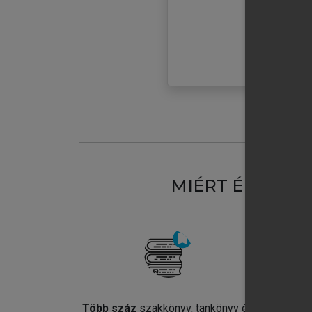
MIÉRT ÉRDEME
Több száz
szakkönyv, tankönyv és
Jel