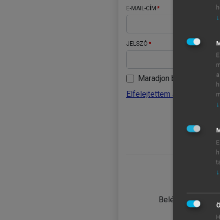
h
E-MAIL-CÍM
↓
JELSZÓ
E
m
a
Maradjon belépve
h
Elfelejtettem a jelszavamat
m
↓
BELÉ
M
E
h
t
↓
TANULÓ
Belépés intézmén
Ö
H