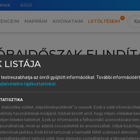
KNAK
SÚGÓ
VENCEIM
MAPPÁIM
KIVONATAIM
LETÖLTÉSEIM
ÓBAIDŐSZAK ELINDÍT
 LISTÁJA
intéséhez lépj be a saját fiókoddal, iskolai azonosítóddal vagy ú
és testreszabhatja az önről gyűjtött információkat.
További információért 
Új felhasználóként
1 óra díjmentes hozzáférésre
vagy jogosult
adatvédelmi tájékoztatónkat
.
k elindításához,
jelentkezz
be meglévő fiókoddal,
vagy hozz lé
A regisztráció után a
próbaidőszak
automatikusan
elindul.
TATISZTIKA
 statisztikai sütiket „teljesítménysütiknek” is nevezik. Ezek a sütik információka
ebhely használatának módjáról, többek között arról, hogy milyen oldalakat kere
ilyen linkekre kattintott. Ezek az információk a felhasználó azonosítására nem
ÚJ FIÓK 
ÁT FIÓKKAL
asználhatóak, mivel az adatok összesítettek és anonimizáltak. Céljuk kizáróla
1 óra díjme
unkcióinak javítása. Ezek közé tartoznak a harmadik féltől származó elemzési
zolgáltatásokhoz tartozó sütik; ilyen elemzési szolgáltatások a látogatóelemz