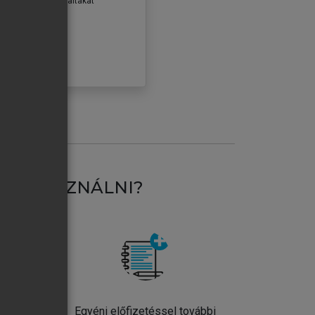
erződéseiben foglaltakat
ogadom.
ÓBÁLOM
AT HASZNÁLNI?
ntos
Egyéni előfizetéssel további