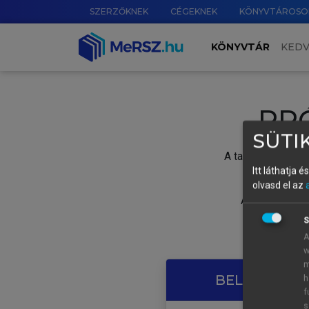
SZERZŐKNEK
CÉGEKNEK
KÖNYVTÁROSO
KÖNYVTÁR
KED
PR
SÜTIK
A tartalom megtek
Itt láthatja 
olvasd el az
A próbaidősza
S
A
w
m
BELÉPÉS SAJ
h
f
s