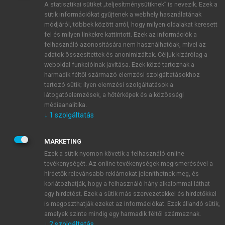
A statisztikai sütiket „teljesítménysütiknek” is nevezik. Ezek a
sütik információkat gyűjtenek a webhely használatának
módjáról, többek között arról, hogy milyen oldalakat keresett
ÚJ FIÓK LÉTREHOZÁSA
fel és milyen linkekre kattintott. Ezek az információk a
1 óra díjmentes hozzáférés
felhasználó azonosítására nem használhatóak, mivel az
adatok összesítettek és anonimizáltak. Céljuk kizárólag a
weboldal funkcióinak javítása. Ezek közé tartoznak a
E-MAIL-CÍM
harmadik féltől származó elemzési szolgáltatásokhoz
tartozó sütik; ilyen elemzési szolgáltatások a
látogatóelemzések, a hőtérképek és a közösségi
NÉV
médiaanalitika.
↓
1
szolgáltatás
JELSZÓ
MARKETING
Ezek a sütik nyomon követik a felhasználó online
tevékenységét. Az online tevékenységek megismerésével a
JELSZÓ ÚJRA
hirdetők relevánsabb reklámokat jeleníthetnek meg, és
korlátozhatják, hogy a felhasználó hány alkalommal láthat
egy hirdetést. Ezek a sütik más szervezetekkel és hirdetőkkel
is megoszthatják ezeket az információkat. Ezek állandó sütik,
Kérek értesítést a MeRSZ újdonságairól, akcióiról.
amelyek szinte mindig egy harmadik féltől származnak.
↓
2
szolgáltatás