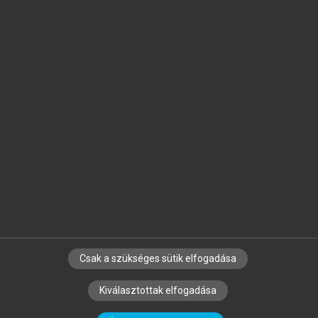
Jelöld meg a számodra fontos részeket, és
készíts
saját
jegyzeteket!
Egyéni előfizetéssel további
MeRSZ+ funkciókat
és
tartalmakat is elérhetsz.
Csak a szükséges sütik elfogadása
SZERZŐKNEK
CÉGEKNEK
KÖNYVTÁROSOKNAK
Kiválasztottak elfogadása
SZERKESZTÉSI ÉS LEKTORÁLÁSI ALAPELVEK