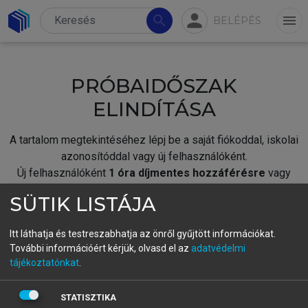
person
search
menu
BELÉPÉS
PRÓBAIDŐSZAK
ELINDÍTÁSA
A tartalom megtekintéséhez lépj be a saját fiókoddal, iskolai
azonosítóddal vagy új felhasználóként.
Új felhasználóként
1 óra díjmentes hozzáférésre
vagy
jogosult.
SÜTIK LISTÁJA
A próbaidőszak elindításához,
jelentkezz
be meglévő
fiókoddal,
vagy hozz létre új fiókot.
Itt láthatja és testreszabhatja az önről gyűjtött információkat.
További információért kérjük, olvasd el az
adatvédelmi
A regisztráció után a
próbaidőszak
automatikusan
elindul.
tájékoztatónkat
.
BELÉPÉS SAJÁT FIÓKKAL
STATISZTIKA