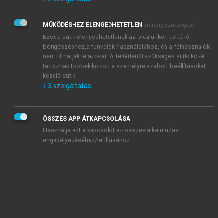
Kérek értesítést az Akadémiai Kiadó Zrt. újdonságairól,
akcióiról.
MŰKÖDÉSHEZ ELENGEDHETETLEN
(mindig szükséges)
Az
Adatkezelési tájékoztatóban
foglaltakat tudomásul
veszem és elfogadom.
Ezek a sütik elengedhetetlenek az oldalunkon történő
Az
Általános vásárlási feltételeket
, valamint a
szotar.net
és a
böngészéshez,a funkciók használatához, és a felhasználók
mersz.hu
oldalak licencszerződéseiben foglaltakat
nem tilthatják le azokat. A feltétlenül szükséges sütik közé
tudomásul veszem és elfogadom.
tartoznak többek között a személyre szabott beállításokat
kezelő sütik.
↓
3
szolgáltatás
KIPRÓBÁLOM
ÖSSZES APP ÁTKAPCSOLÁSA
Használja ezt a kapcsolót az összes alkalmazás
engedélyezéséhez/letiltásához.
MIÉRT ÉRDEMES A MERSZ ONLINE
OKOSKÖNYVTÁRAT HASZNÁLNI?