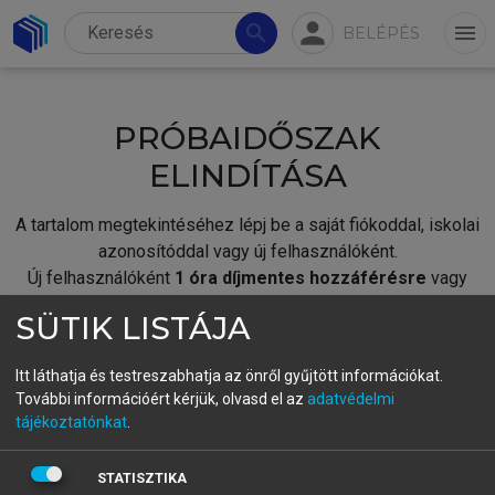
person
search
menu
BELÉPÉS
PRÓBAIDŐSZAK
ELINDÍTÁSA
A tartalom megtekintéséhez lépj be a saját fiókoddal, iskolai
azonosítóddal vagy új felhasználóként.
Új felhasználóként
1 óra díjmentes hozzáférésre
vagy
jogosult.
SÜTIK LISTÁJA
A próbaidőszak elindításához,
jelentkezz
be meglévő
fiókoddal,
vagy hozz létre új fiókot.
Itt láthatja és testreszabhatja az önről gyűjtött információkat.
További információért kérjük, olvasd el az
adatvédelmi
A regisztráció után a
próbaidőszak
automatikusan
elindul.
tájékoztatónkat
.
BELÉPÉS SAJÁT FIÓKKAL
STATISZTIKA