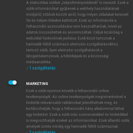
A statisztikai sütiket „teljesítménysütiknek” is nevezik. Ezek a
sütik információkat gyűjtenek a webhely használatának
módjáról, többek között arról, hogy milyen oldalakat keresett
ÚJ FIÓK LÉTREHOZÁSA
fel és milyen linkekre kattintott. Ezek az információk a
1 óra díjmentes hozzáférés
felhasználó azonosítására nem használhatóak, mivel az
adatok összesítettek és anonimizáltak. Céljuk kizárólag a
weboldal funkcióinak javítása. Ezek közé tartoznak a
E-MAIL-CÍM
harmadik féltől származó elemzési szolgáltatásokhoz
tartozó sütik; ilyen elemzési szolgáltatások a
látogatóelemzések, a hőtérképek és a közösségi
NÉV
médiaanalitika.
↓
1
szolgáltatás
JELSZÓ
MARKETING
Ezek a sütik nyomon követik a felhasználó online
tevékenységét. Az online tevékenységek megismerésével a
JELSZÓ ÚJRA
hirdetők relevánsabb reklámokat jeleníthetnek meg, és
korlátozhatják, hogy a felhasználó hány alkalommal láthat
egy hirdetést. Ezek a sütik más szervezetekkel és hirdetőkkel
is megoszthatják ezeket az információkat. Ezek állandó sütik,
Kérek értesítést a MeRSZ újdonságairól, akcióiról.
amelyek szinte mindig egy harmadik féltől származnak.
↓
2
szolgáltatás