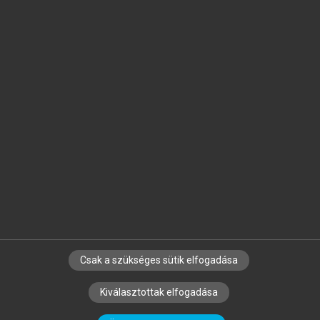
Jelöld meg a számodra fontos részeket, és
készíts
saját
jegyzeteket!
Egyéni előfizetéssel további
MeRSZ+ funkciókat
és
tartalmakat is elérhetsz.
Csak a szükséges sütik elfogadása
SZERZŐKNEK
CÉGEKNEK
KÖNYVTÁROSOKNAK
Kiválasztottak elfogadása
SZERKESZTÉSI ÉS LEKTORÁLÁSI ALAPELVEK