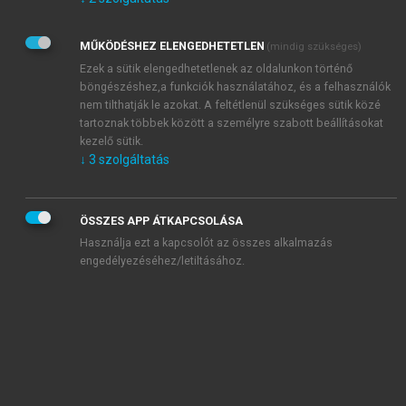
Kérek értesítést az Akadémiai Kiadó Zrt. újdonságairól,
akcióiról.
MŰKÖDÉSHEZ ELENGEDHETETLEN
(mindig szükséges)
Az
Adatkezelési tájékoztatóban
foglaltakat tudomásul
veszem és elfogadom.
Ezek a sütik elengedhetetlenek az oldalunkon történő
Az
Általános vásárlási feltételeket
, valamint a
szotar.net
és a
böngészéshez,a funkciók használatához, és a felhasználók
mersz.hu
oldalak licencszerződéseiben foglaltakat
nem tilthatják le azokat. A feltétlenül szükséges sütik közé
tudomásul veszem és elfogadom.
tartoznak többek között a személyre szabott beállításokat
kezelő sütik.
↓
3
szolgáltatás
KIPRÓBÁLOM
ÖSSZES APP ÁTKAPCSOLÁSA
Használja ezt a kapcsolót az összes alkalmazás
engedélyezéséhez/letiltásához.
MIÉRT ÉRDEMES A MERSZ ONLINE
OKOSKÖNYVTÁRAT HASZNÁLNI?