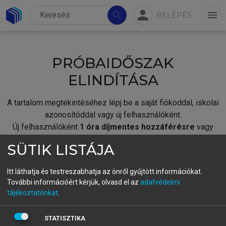
person
search
menu
BELÉPÉS
PRÓBAIDŐSZAK
ELINDÍTÁSA
A tartalom megtekintéséhez lépj be a saját fiókoddal, iskolai
azonosítóddal vagy új felhasználóként.
Új felhasználóként
1 óra díjmentes hozzáférésre
vagy
jogosult.
SÜTIK LISTÁJA
A próbaidőszak elindításához,
jelentkezz
be meglévő
fiókoddal,
vagy hozz létre új fiókot.
Itt láthatja és testreszabhatja az önről gyűjtött információkat.
További információért kérjük, olvasd el az
adatvédelmi
A regisztráció után a
próbaidőszak
automatikusan
elindul.
tájékoztatónkat
.
BELÉPÉS SAJÁT FIÓKKAL
STATISZTIKA