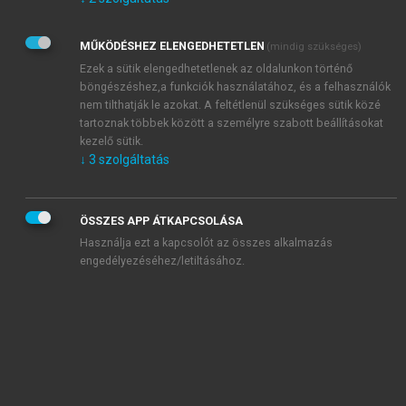
Kérek értesítést az Akadémiai Kiadó Zrt. újdonságairól,
akcióiról.
MŰKÖDÉSHEZ ELENGEDHETETLEN
(mindig szükséges)
Az
Adatkezelési tájékoztatóban
foglaltakat tudomásul
veszem és elfogadom.
Ezek a sütik elengedhetetlenek az oldalunkon történő
Az
Általános vásárlási feltételeket
, valamint a
szotar.net
és a
böngészéshez,a funkciók használatához, és a felhasználók
mersz.hu
oldalak licencszerződéseiben foglaltakat
nem tilthatják le azokat. A feltétlenül szükséges sütik közé
tudomásul veszem és elfogadom.
tartoznak többek között a személyre szabott beállításokat
kezelő sütik.
↓
3
szolgáltatás
KIPRÓBÁLOM
ÖSSZES APP ÁTKAPCSOLÁSA
Használja ezt a kapcsolót az összes alkalmazás
engedélyezéséhez/letiltásához.
MIÉRT ÉRDEMES A MERSZ ONLINE
OKOSKÖNYVTÁRAT HASZNÁLNI?