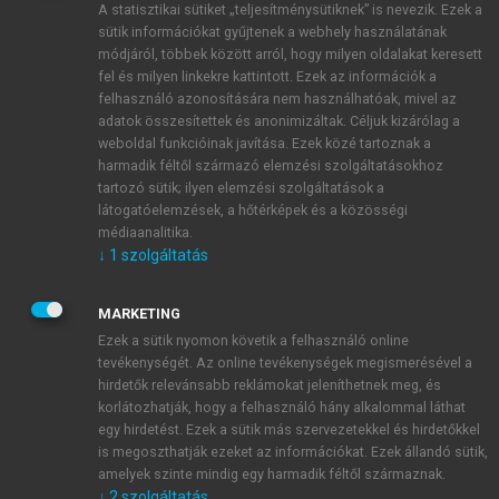
A statisztikai sütiket „teljesítménysütiknek” is nevezik. Ezek a
sütik információkat gyűjtenek a webhely használatának
módjáról, többek között arról, hogy milyen oldalakat keresett
ÚJ FIÓK LÉTREHOZÁSA
fel és milyen linkekre kattintott. Ezek az információk a
1 óra díjmentes hozzáférés
felhasználó azonosítására nem használhatóak, mivel az
adatok összesítettek és anonimizáltak. Céljuk kizárólag a
weboldal funkcióinak javítása. Ezek közé tartoznak a
E-MAIL-CÍM
harmadik féltől származó elemzési szolgáltatásokhoz
tartozó sütik; ilyen elemzési szolgáltatások a
látogatóelemzések, a hőtérképek és a közösségi
NÉV
médiaanalitika.
↓
1
szolgáltatás
JELSZÓ
MARKETING
Ezek a sütik nyomon követik a felhasználó online
tevékenységét. Az online tevékenységek megismerésével a
JELSZÓ ÚJRA
hirdetők relevánsabb reklámokat jeleníthetnek meg, és
korlátozhatják, hogy a felhasználó hány alkalommal láthat
egy hirdetést. Ezek a sütik más szervezetekkel és hirdetőkkel
is megoszthatják ezeket az információkat. Ezek állandó sütik,
Kérek értesítést a MeRSZ újdonságairól, akcióiról.
amelyek szinte mindig egy harmadik féltől származnak.
↓
2
szolgáltatás