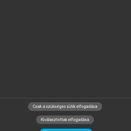
Jelöld meg a számodra fontos részeket, és
készíts
saját
jegyzeteket!
Egyéni előfizetéssel további
MeRSZ+ funkciókat
és
tartalmakat is elérhetsz.
Csak a szükséges sütik elfogadása
SZERZŐKNEK
CÉGEKNEK
KÖNYVTÁROSOKNAK
Kiválasztottak elfogadása
SZERKESZTÉSI ÉS LEKTORÁLÁSI ALAPELVEK