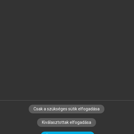
Jelöld meg a számodra fontos részeket, és
készíts
saját
jegyzeteket!
Egyéni előfizetéssel további
MeRSZ+ funkciókat
és
tartalmakat is elérhetsz.
Csak a szükséges sütik elfogadása
SZERZŐKNEK
CÉGEKNEK
KÖNYVTÁROSOKNAK
Kiválasztottak elfogadása
SZERKESZTÉSI ÉS LEKTORÁLÁSI ALAPELVEK