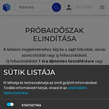
person
search
menu
BELÉPÉS
PRÓBAIDŐSZAK
ELINDÍTÁSA
A tartalom megtekintéséhez lépj be a saját fiókoddal, iskolai
azonosítóddal vagy új felhasználóként.
Új felhasználóként
1 óra díjmentes hozzáférésre
vagy
jogosult.
SÜTIK LISTÁJA
A próbaidőszak elindításához,
jelentkezz
be meglévő
fiókoddal,
vagy hozz létre új fiókot.
Itt láthatja és testreszabhatja az önről gyűjtött információkat.
További információért kérjük, olvasd el az
adatvédelmi
A regisztráció után a
próbaidőszak
automatikusan
elindul.
tájékoztatónkat
.
BELÉPÉS SAJÁT FIÓKKAL
STATISZTIKA