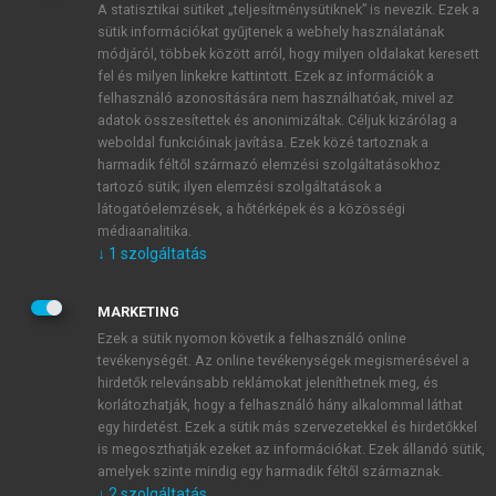
A statisztikai sütiket „teljesítménysütiknek” is nevezik. Ezek a
sütik információkat gyűjtenek a webhely használatának
módjáról, többek között arról, hogy milyen oldalakat keresett
ÚJ FIÓK LÉTREHOZÁSA
fel és milyen linkekre kattintott. Ezek az információk a
1 óra díjmentes hozzáférés
felhasználó azonosítására nem használhatóak, mivel az
adatok összesítettek és anonimizáltak. Céljuk kizárólag a
weboldal funkcióinak javítása. Ezek közé tartoznak a
E-MAIL-CÍM
harmadik féltől származó elemzési szolgáltatásokhoz
tartozó sütik; ilyen elemzési szolgáltatások a
látogatóelemzések, a hőtérképek és a közösségi
NÉV
médiaanalitika.
↓
1
szolgáltatás
JELSZÓ
MARKETING
Ezek a sütik nyomon követik a felhasználó online
tevékenységét. Az online tevékenységek megismerésével a
JELSZÓ ÚJRA
hirdetők relevánsabb reklámokat jeleníthetnek meg, és
korlátozhatják, hogy a felhasználó hány alkalommal láthat
egy hirdetést. Ezek a sütik más szervezetekkel és hirdetőkkel
is megoszthatják ezeket az információkat. Ezek állandó sütik,
Kérek értesítést a MeRSZ újdonságairól, akcióiról.
amelyek szinte mindig egy harmadik féltől származnak.
↓
2
szolgáltatás