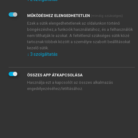
Kérek értesítést az Akadémiai Kiadó Zrt. újdonságairól,
akcióiról.
MŰKÖDÉSHEZ ELENGEDHETETLEN
(mindig szükséges)
Az
Adatkezelési tájékoztatóban
foglaltakat tudomásul
veszem és elfogadom.
Ezek a sütik elengedhetetlenek az oldalunkon történő
Az
Általános vásárlási feltételeket
, valamint a
szotar.net
és a
böngészéshez,a funkciók használatához, és a felhasználók
mersz.hu
oldalak licencszerződéseiben foglaltakat
nem tilthatják le azokat. A feltétlenül szükséges sütik közé
tudomásul veszem és elfogadom.
tartoznak többek között a személyre szabott beállításokat
kezelő sütik.
↓
3
szolgáltatás
KIPRÓBÁLOM
ÖSSZES APP ÁTKAPCSOLÁSA
Használja ezt a kapcsolót az összes alkalmazás
engedélyezéséhez/letiltásához.
MIÉRT ÉRDEMES A MERSZ ONLINE
OKOSKÖNYVTÁRAT HASZNÁLNI?