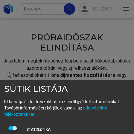
person
search
menu
BELÉPÉS
PRÓBAIDŐSZAK
ELINDÍTÁSA
A tartalom megtekintéséhez lépj be a saját fiókoddal, iskolai
azonosítóddal vagy új felhasználóként.
Új felhasználóként
1 óra díjmentes hozzáférésre
vagy
jogosult.
SÜTIK LISTÁJA
A próbaidőszak elindításához,
jelentkezz
be meglévő
fiókoddal,
vagy hozz létre új fiókot.
Itt láthatja és testreszabhatja az önről gyűjtött információkat.
További információért kérjük, olvasd el az
adatvédelmi
A regisztráció után a
próbaidőszak
automatikusan
elindul.
tájékoztatónkat
.
BELÉPÉS SAJÁT FIÓKKAL
STATISZTIKA