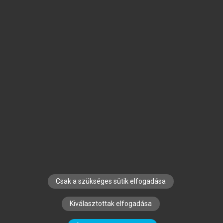
Jelöld meg a számodra fontos részeket, és
készíts
saját
jegyzeteket!
Egyéni előfizetéssel további
MeRSZ+ funkciókat
és
tartalmakat is elérhetsz.
Csak a szükséges sütik elfogadása
SZERZŐKNEK
CÉGEKNEK
KÖNYVTÁROSOKNAK
Kiválasztottak elfogadása
SZERKESZTÉSI ÉS LEKTORÁLÁSI ALAPELVEK