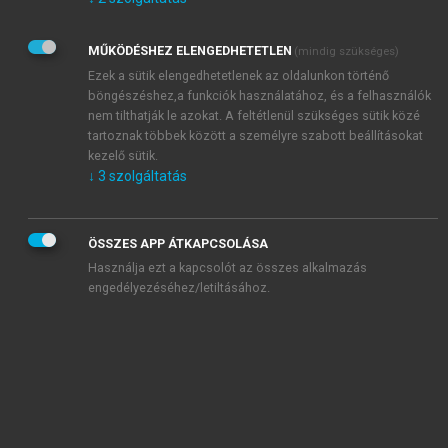
Kérek értesítést az Akadémiai Kiadó Zrt. újdonságairól,
akcióiról.
MŰKÖDÉSHEZ ELENGEDHETETLEN
(mindig szükséges)
Az
Adatkezelési tájékoztatóban
foglaltakat tudomásul
veszem és elfogadom.
Ezek a sütik elengedhetetlenek az oldalunkon történő
Az
Általános vásárlási feltételeket
, valamint a
szotar.net
és a
böngészéshez,a funkciók használatához, és a felhasználók
mersz.hu
oldalak licencszerződéseiben foglaltakat
nem tilthatják le azokat. A feltétlenül szükséges sütik közé
tudomásul veszem és elfogadom.
tartoznak többek között a személyre szabott beállításokat
kezelő sütik.
↓
3
szolgáltatás
KIPRÓBÁLOM
ÖSSZES APP ÁTKAPCSOLÁSA
Használja ezt a kapcsolót az összes alkalmazás
engedélyezéséhez/letiltásához.
MIÉRT ÉRDEMES A MERSZ ONLINE
OKOSKÖNYVTÁRAT HASZNÁLNI?