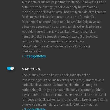
A statisztikai sütiket „teljesítménysütiknek” is nevezik. Ezek a
sütik információkat gyűjtenek a webhely használatának
módjáról, többek között arról, hogy milyen oldalakat keresett
ÚJ FIÓK LÉTREHOZÁSA
fel és milyen linkekre kattintott. Ezek az információk a
1 óra díjmentes hozzáférés
felhasználó azonosítására nem használhatóak, mivel az
adatok összesítettek és anonimizáltak. Céljuk kizárólag a
weboldal funkcióinak javítása. Ezek közé tartoznak a
E-MAIL-CÍM
harmadik féltől származó elemzési szolgáltatásokhoz
tartozó sütik; ilyen elemzési szolgáltatások a
látogatóelemzések, a hőtérképek és a közösségi
NÉV
médiaanalitika.
↓
1
szolgáltatás
JELSZÓ
MARKETING
Ezek a sütik nyomon követik a felhasználó online
tevékenységét. Az online tevékenységek megismerésével a
JELSZÓ ÚJRA
hirdetők relevánsabb reklámokat jeleníthetnek meg, és
korlátozhatják, hogy a felhasználó hány alkalommal láthat
egy hirdetést. Ezek a sütik más szervezetekkel és hirdetőkkel
is megoszthatják ezeket az információkat. Ezek állandó sütik,
Kérek értesítést a MeRSZ újdonságairól, akcióiról.
amelyek szinte mindig egy harmadik féltől származnak.
↓
2
szolgáltatás