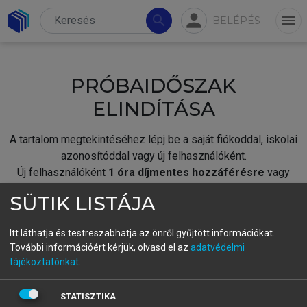
person
search
menu
BELÉPÉS
PRÓBAIDŐSZAK
ELINDÍTÁSA
A tartalom megtekintéséhez lépj be a saját fiókoddal, iskolai
azonosítóddal vagy új felhasználóként.
Új felhasználóként
1 óra díjmentes hozzáférésre
vagy
jogosult.
SÜTIK LISTÁJA
A próbaidőszak elindításához,
jelentkezz
be meglévő
fiókoddal,
vagy hozz létre új fiókot.
Itt láthatja és testreszabhatja az önről gyűjtött információkat.
További információért kérjük, olvasd el az
adatvédelmi
A regisztráció után a
próbaidőszak
automatikusan
elindul.
tájékoztatónkat
.
BELÉPÉS SAJÁT FIÓKKAL
STATISZTIKA