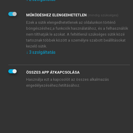
Kérek értesítést az Akadémiai Kiadó Zrt. újdonságairól,
akcióiról.
MŰKÖDÉSHEZ ELENGEDHETETLEN
(mindig szükséges)
Az
Adatkezelési tájékoztatóban
foglaltakat tudomásul
veszem és elfogadom.
Ezek a sütik elengedhetetlenek az oldalunkon történő
Az
Általános vásárlási feltételeket
, valamint a
szotar.net
és a
böngészéshez,a funkciók használatához, és a felhasználók
mersz.hu
oldalak licencszerződéseiben foglaltakat
nem tilthatják le azokat. A feltétlenül szükséges sütik közé
tudomásul veszem és elfogadom.
tartoznak többek között a személyre szabott beállításokat
kezelő sütik.
↓
3
szolgáltatás
KIPRÓBÁLOM
ÖSSZES APP ÁTKAPCSOLÁSA
Használja ezt a kapcsolót az összes alkalmazás
engedélyezéséhez/letiltásához.
MIÉRT ÉRDEMES A MERSZ ONLINE
OKOSKÖNYVTÁRAT HASZNÁLNI?