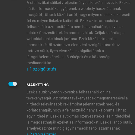
A statisztikai sütiket „teljesítménysütiknek” is nevezik. Ezek a
sütik információkat gyűjtenek a webhely használatának
módjáról, többek között arról, hogy milyen oldalakat keresett
ÚJ FIÓK LÉTREHOZÁSA
fel és milyen linkekre kattintott. Ezek az információk a
1 óra díjmentes hozzáférés
felhasználó azonosítására nem használhatóak, mivel az
adatok összesítettek és anonimizáltak. Céljuk kizárólag a
weboldal funkcióinak javítása. Ezek közé tartoznak a
E-MAIL-CÍM
harmadik féltől származó elemzési szolgáltatásokhoz
tartozó sütik; ilyen elemzési szolgáltatások a
látogatóelemzések, a hőtérképek és a közösségi
NÉV
médiaanalitika.
↓
1
szolgáltatás
JELSZÓ
MARKETING
Ezek a sütik nyomon követik a felhasználó online
tevékenységét. Az online tevékenységek megismerésével a
JELSZÓ ÚJRA
hirdetők relevánsabb reklámokat jeleníthetnek meg, és
korlátozhatják, hogy a felhasználó hány alkalommal láthat
egy hirdetést. Ezek a sütik más szervezetekkel és hirdetőkkel
is megoszthatják ezeket az információkat. Ezek állandó sütik,
Kérek értesítést a MeRSZ újdonságairól, akcióiról.
amelyek szinte mindig egy harmadik féltől származnak.
↓
2
szolgáltatás