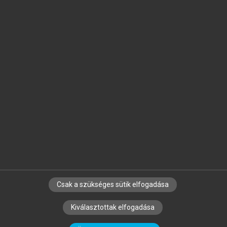
Jelöld meg a számodra fontos részeket, és
készíts
saját
jegyzeteket!
Egyéni előfizetéssel további
MeRSZ+ funkciókat
és
tartalmakat is elérhetsz.
Csak a szükséges sütik elfogadása
SZERZŐKNEK
CÉGEKNEK
KÖNYVTÁROSOKNAK
Kiválasztottak elfogadása
SZERKESZTÉSI ÉS LEKTORÁLÁSI ALAPELVEK