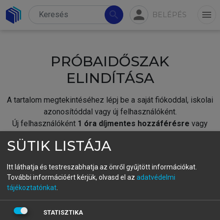
person
search
menu
BELÉPÉS
PRÓBAIDŐSZAK
ELINDÍTÁSA
A tartalom megtekintéséhez lépj be a saját fiókoddal, iskolai
azonosítóddal vagy új felhasználóként.
Új felhasználóként
1 óra díjmentes hozzáférésre
vagy
jogosult.
SÜTIK LISTÁJA
A próbaidőszak elindításához,
jelentkezz
be meglévő
fiókoddal,
vagy hozz létre új fiókot.
Itt láthatja és testreszabhatja az önről gyűjtött információkat.
További információért kérjük, olvasd el az
adatvédelmi
A regisztráció után a
próbaidőszak
automatikusan
elindul.
tájékoztatónkat
.
BELÉPÉS SAJÁT FIÓKKAL
STATISZTIKA