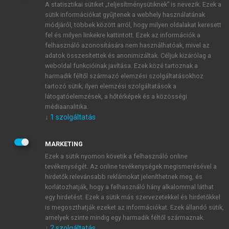
A statisztikai sütiket „teljesítménysütiknek” is nevezik. Ezek a
sütik információkat gyűjtenek a webhely használatának
módjáról, többek között arról, hogy milyen oldalakat keresett
ÚJ FIÓK LÉTREHOZÁSA
fel és milyen linkekre kattintott. Ezek az információk a
1 óra díjmentes hozzáférés
felhasználó azonosítására nem használhatóak, mivel az
adatok összesítettek és anonimizáltak. Céljuk kizárólag a
weboldal funkcióinak javítása. Ezek közé tartoznak a
E-MAIL-CÍM
harmadik féltől származó elemzési szolgáltatásokhoz
tartozó sütik; ilyen elemzési szolgáltatások a
látogatóelemzések, a hőtérképek és a közösségi
NÉV
médiaanalitika.
↓
1
szolgáltatás
JELSZÓ
MARKETING
Ezek a sütik nyomon követik a felhasználó online
tevékenységét. Az online tevékenységek megismerésével a
JELSZÓ ÚJRA
hirdetők relevánsabb reklámokat jeleníthetnek meg, és
korlátozhatják, hogy a felhasználó hány alkalommal láthat
egy hirdetést. Ezek a sütik más szervezetekkel és hirdetőkkel
is megoszthatják ezeket az információkat. Ezek állandó sütik,
Kérek értesítést a MeRSZ újdonságairól, akcióiról.
amelyek szinte mindig egy harmadik féltől származnak.
↓
2
szolgáltatás