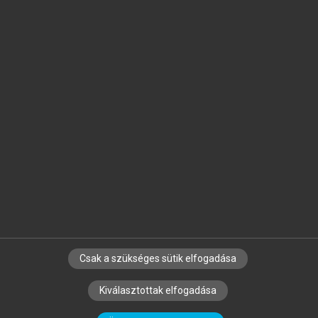
Jelöld meg a számodra fontos részeket, és
készíts
saját
jegyzeteket!
Egyéni előfizetéssel további
MeRSZ+ funkciókat
és
tartalmakat is elérhetsz.
Csak a szükséges sütik elfogadása
SZERZŐKNEK
CÉGEKNEK
KÖNYVTÁROSOKNAK
Kiválasztottak elfogadása
SZERKESZTÉSI ÉS LEKTORÁLÁSI ALAPELVEK