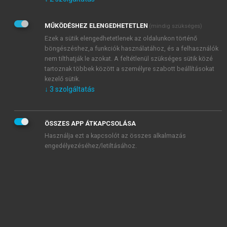
Kérek értesítést az Akadémiai Kiadó Zrt. újdonságairól,
akcióiról.
MŰKÖDÉSHEZ ELENGEDHETETLEN
(mindig szükséges)
Az
Adatkezelési tájékoztatóban
foglaltakat tudomásul
veszem és elfogadom.
Ezek a sütik elengedhetetlenek az oldalunkon történő
Az
Általános vásárlási feltételeket
, valamint a
szotar.net
és a
böngészéshez,a funkciók használatához, és a felhasználók
mersz.hu
oldalak licencszerződéseiben foglaltakat
nem tilthatják le azokat. A feltétlenül szükséges sütik közé
tudomásul veszem és elfogadom.
tartoznak többek között a személyre szabott beállításokat
kezelő sütik.
↓
3
szolgáltatás
KIPRÓBÁLOM
ÖSSZES APP ÁTKAPCSOLÁSA
Használja ezt a kapcsolót az összes alkalmazás
engedélyezéséhez/letiltásához.
MIÉRT ÉRDEMES A MERSZ ONLINE
OKOSKÖNYVTÁRAT HASZNÁLNI?