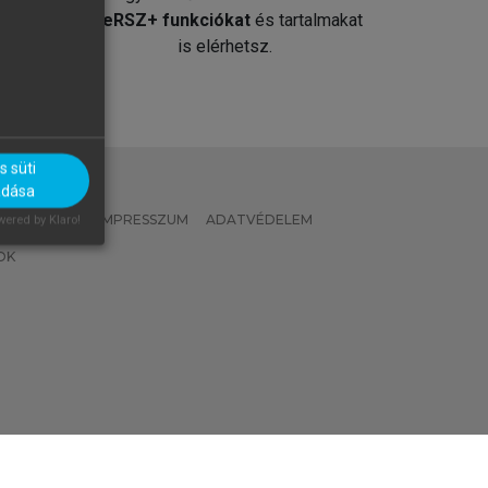
át
MeRSZ+ funkciókat
és tartalmakat
is elérhetsz.
 süti
adása
 IRÁNYELVEK
IMPRESSZUM
ADATVÉDELEM
ered by Klaro!
OK