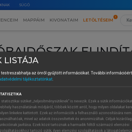
KNAK
SÚGÓ
VENCEIM
MAPPÁIM
KIVONATAIM
LETÖLTÉSEIM
ÓBAIDŐSZAK ELINDÍT
 LISTÁJA
intéséhez lépj be a saját fiókoddal, iskolai azonosítóddal vagy ú
és testreszabhatja az önről gyűjtött információkat.
További információért 
Új felhasználóként
1 óra díjmentes hozzáférésre
vagy jogosult
adatvédelmi tájékoztatónkat
.
k elindításához,
jelentkezz
be meglévő fiókoddal,
vagy hozz lé
A regisztráció után a
próbaidőszak
automatikusan
elindul.
TATISZTIKA
 statisztikai sütiket „teljesítménysütiknek” is nevezik. Ezek a sütik információka
ebhely használatának módjáról, többek között arról, hogy milyen oldalakat kere
ilyen linkekre kattintott. Ezek az információk a felhasználó azonosítására nem
ÚJ FIÓK 
ÁT FIÓKKAL
asználhatóak, mivel az adatok összesítettek és anonimizáltak. Céljuk kizáróla
1 óra díjme
unkcióinak javítása. Ezek közé tartoznak a harmadik féltől származó elemzési
zolgáltatásokhoz tartozó sütik; ilyen elemzési szolgáltatások a látogatóelemz