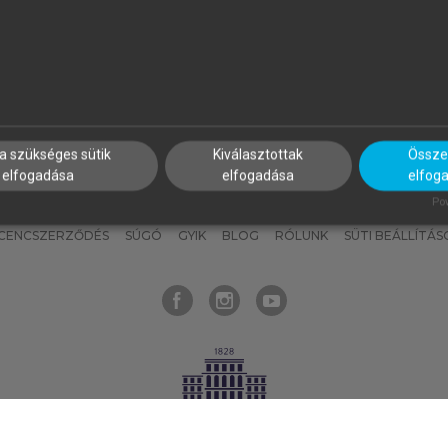
nyokat, hogy bármikor azonnal
részeket, és
készíts
saj
hozzájuk férhess!
jegyzeteket!
a szükséges sütik
Kiválasztottak
Összes
elfogadása
elfogadása
elfog
KNAK
SZERKESZTÉSI ÉS LEKTORÁLÁSI ALAPELVEK
MI – ÁLTALÁNOS
Pow
ICENCSZERZŐDÉS
SÚGÓ
GYIK
BLOG
RÓLUNK
SÜTI BEÁLLÍTÁS