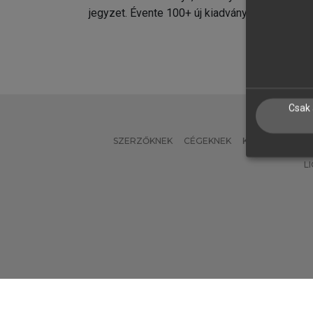
jegyzet. Évente 100+ új kiadvány.
kiadvá
Csak 
SZERZŐKNEK
CÉGEKNEK
KÖNYVTÁROSO
L
Verzió: 2.7.2