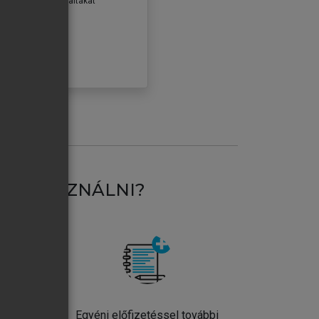
erződéseiben foglaltakat
ogadom.
ÓBÁLOM
AT HASZNÁLNI?
ntos
Egyéni előfizetéssel további