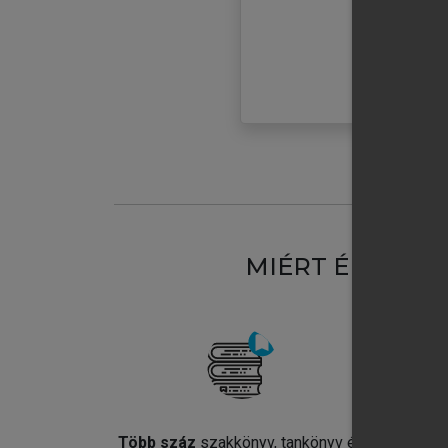
MIÉRT ÉRDEME
Több száz
szakkönyv, tankönyv és
Jel