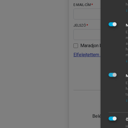
h
E-MAIL-CÍM
↓
JELSZÓ
E
m
a
Maradjon belépve
h
Elfelejtettem a jelszavamat
m
↓
BELÉ
M
E
h
t
↓
TANULÓ
Belépés intézmén
Ö
H