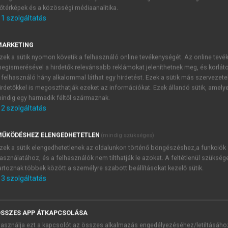
őtérképek és a közösségi médiaanalitika.
E-MAIL-CÍM
1
szolgáltatás
MARKETING
NÉV
zek a sütik nyomon követik a felhasználó online tevékenységét. Az online tev
egismerésével a hirdetők relevánsabb reklámokat jeleníthetnek meg, és korlát
 felhasználó hány alkalommal láthat egy hirdetést. Ezek a sütik más szervezete
JELSZÓ
irdetőkkel is megoszthatják ezeket az információkat. Ezek állandó sütik, amely
indig egy harmadik féltől származnak.
2
szolgáltatás
JELSZÓ ÚJRA
PÉS
ŰKÖDÉSHEZ ELENGEDHETETLEN
(mindig szükséges)
zek a sütik elengedhetetlenek az oldalunkon történő böngészéshez,a funkciók
asználatához, és a felhasználók nem tilthatják le azokat. A feltétlenül szükség
Kérek értesítést a MeRSZ új
artoznak többek között a személyre szabott beállításokat kezelő sütik.
Kérek értesítést az Akadémi
3
szolgáltatás
akcióiról.
 VAGY?
Az
Adatkezelési tájékozta
yi azonosítóval
veszem és elfogadom.
SSZES APP ÁTKAPCSOLÁSA
Az
Általános vásárlási felt
asználja ezt a kapcsolót az összes alkalmazás engedélyezéséhez/letiltásáho