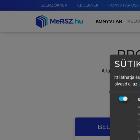
SZERZŐKNEK
CÉGEKNEK
KÖNYVTÁROSO
KÖNYVTÁR
KED
PR
SÜTIK
A tartalom megtek
Itt láthatja 
olvasd el az
A próbaidősza
S
A
w
m
BELÉPÉS SAJ
h
f
s