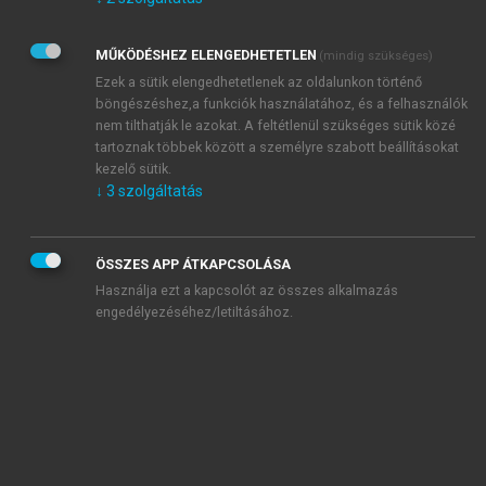
Kérek értesítést az Akadémiai Kiadó Zrt. újdonságairól,
akcióiról.
MŰKÖDÉSHEZ ELENGEDHETETLEN
(mindig szükséges)
Az
Adatkezelési tájékoztatóban
foglaltakat tudomásul
veszem és elfogadom.
Ezek a sütik elengedhetetlenek az oldalunkon történő
Az
Általános vásárlási feltételeket
, valamint a
szotar.net
és a
böngészéshez,a funkciók használatához, és a felhasználók
mersz.hu
oldalak licencszerződéseiben foglaltakat
nem tilthatják le azokat. A feltétlenül szükséges sütik közé
tudomásul veszem és elfogadom.
tartoznak többek között a személyre szabott beállításokat
kezelő sütik.
↓
3
szolgáltatás
KIPRÓBÁLOM
ÖSSZES APP ÁTKAPCSOLÁSA
Használja ezt a kapcsolót az összes alkalmazás
engedélyezéséhez/letiltásához.
MIÉRT ÉRDEMES A MERSZ ONLINE
OKOSKÖNYVTÁRAT HASZNÁLNI?