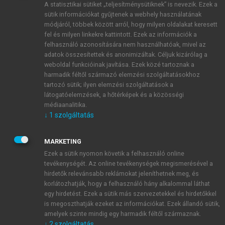
A statisztikai sütiket „teljesítménysütiknek” is nevezik. Ezek a
sütik információkat gyűjtenek a webhely használatának
módjáról, többek között arról, hogy milyen oldalakat keresett
ÚJ FIÓK LÉTREHOZÁSA
fel és milyen linkekre kattintott. Ezek az információk a
1 óra díjmentes hozzáférés
felhasználó azonosítására nem használhatóak, mivel az
adatok összesítettek és anonimizáltak. Céljuk kizárólag a
weboldal funkcióinak javítása. Ezek közé tartoznak a
E-MAIL-CÍM
harmadik féltől származó elemzési szolgáltatásokhoz
tartozó sütik; ilyen elemzési szolgáltatások a
látogatóelemzések, a hőtérképek és a közösségi
NÉV
médiaanalitika.
↓
1
szolgáltatás
JELSZÓ
MARKETING
Ezek a sütik nyomon követik a felhasználó online
tevékenységét. Az online tevékenységek megismerésével a
JELSZÓ ÚJRA
hirdetők relevánsabb reklámokat jeleníthetnek meg, és
korlátozhatják, hogy a felhasználó hány alkalommal láthat
egy hirdetést. Ezek a sütik más szervezetekkel és hirdetőkkel
is megoszthatják ezeket az információkat. Ezek állandó sütik,
Kérek értesítést a MeRSZ újdonságairól, akcióiról.
amelyek szinte mindig egy harmadik féltől származnak.
↓
2
szolgáltatás