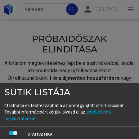
person
search
menu
BELÉPÉS
PRÓBAIDŐSZAK
ELINDÍTÁSA
A tartalom megtekintéséhez lépj be a saját fiókoddal, iskolai
azonosítóddal vagy új felhasználóként.
Új felhasználóként
1 óra díjmentes hozzáférésre
vagy
jogosult.
SÜTIK LISTÁJA
A próbaidőszak elindításához,
jelentkezz
be meglévő
fiókoddal,
vagy hozz létre új fiókot.
Itt láthatja és testreszabhatja az önről gyűjtött információkat.
További információért kérjük, olvasd el az
adatvédelmi
A regisztráció után a
próbaidőszak
automatikusan
elindul.
tájékoztatónkat
.
BELÉPÉS SAJÁT FIÓKKAL
STATISZTIKA