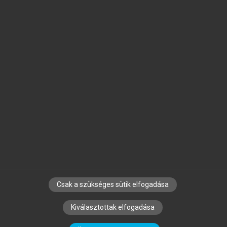
Jelöld meg a számodra fontos részeket, és
készíts
saját
jegyzeteket!
Egyéni előfizetéssel további
MeRSZ+ funkciókat
és
tartalmakat is elérhetsz.
Csak a szükséges sütik elfogadása
SZERZŐKNEK
CÉGEKNEK
KÖNYVTÁROSOKNAK
Kiválasztottak elfogadása
SZERKESZTÉSI ÉS LEKTORÁLÁSI ALAPELVEK