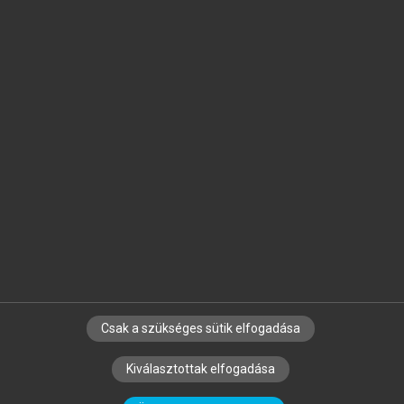
Jelöld meg a számodra fontos részeket, és
készíts
saját
jegyzeteket!
Egyéni előfizetéssel további
MeRSZ+ funkciókat
és
tartalmakat is elérhetsz.
Csak a szükséges sütik elfogadása
SZERZŐKNEK
CÉGEKNEK
KÖNYVTÁROSOKNAK
Kiválasztottak elfogadása
SZERKESZTÉSI ÉS LEKTORÁLÁSI ALAPELVEK