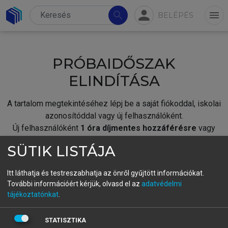
person
search
menu
BELÉPÉS
PRÓBAIDŐSZAK
ELINDÍTÁSA
A tartalom megtekintéséhez lépj be a saját fiókoddal, iskolai
azonosítóddal vagy új felhasználóként.
Új felhasználóként
1 óra díjmentes hozzáférésre
vagy
jogosult.
SÜTIK LISTÁJA
A próbaidőszak elindításához,
jelentkezz
be meglévő
fiókoddal,
vagy hozz létre új fiókot.
Itt láthatja és testreszabhatja az önről gyűjtött információkat.
További információért kérjük, olvasd el az
adatvédelmi
A regisztráció után a
próbaidőszak
automatikusan
elindul.
tájékoztatónkat
.
BELÉPÉS SAJÁT FIÓKKAL
STATISZTIKA