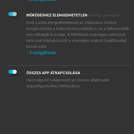
Kérek értesítést az Akadémiai Kiadó Zrt. újdonságairól,
akcióiról.
MŰKÖDÉSHEZ ELENGEDHETETLEN
(mindig szükséges)
Az
Adatkezelési tájékoztatóban
foglaltakat tudomásul
veszem és elfogadom.
Ezek a sütik elengedhetetlenek az oldalunkon történő
Az
Általános vásárlási feltételeket
, valamint a
szotar.net
és a
böngészéshez,a funkciók használatához, és a felhasználók
mersz.hu
oldalak licencszerződéseiben foglaltakat
nem tilthatják le azokat. A feltétlenül szükséges sütik közé
tudomásul veszem és elfogadom.
tartoznak többek között a személyre szabott beállításokat
kezelő sütik.
↓
3
szolgáltatás
KIPRÓBÁLOM
ÖSSZES APP ÁTKAPCSOLÁSA
Használja ezt a kapcsolót az összes alkalmazás
engedélyezéséhez/letiltásához.
MIÉRT ÉRDEMES A MERSZ ONLINE
OKOSKÖNYVTÁRAT HASZNÁLNI?