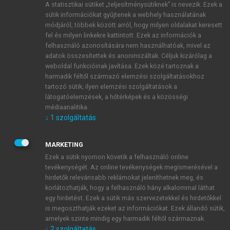
A statisztikai sütiket „teljesítménysütiknek” is nevezik. Ezek a
sütik információkat gyűjtenek a webhely használatának
módjáról, többek között arról, hogy milyen oldalakat keresett
ÚJ FIÓK LÉTREHOZÁSA
fel és milyen linkekre kattintott. Ezek az információk a
1 óra díjmentes hozzáférés
felhasználó azonosítására nem használhatóak, mivel az
adatok összesítettek és anonimizáltak. Céljuk kizárólag a
weboldal funkcióinak javítása. Ezek közé tartoznak a
E-MAIL-CÍM
harmadik féltől származó elemzési szolgáltatásokhoz
tartozó sütik; ilyen elemzési szolgáltatások a
látogatóelemzések, a hőtérképek és a közösségi
NÉV
médiaanalitika.
↓
1
szolgáltatás
JELSZÓ
MARKETING
Ezek a sütik nyomon követik a felhasználó online
tevékenységét. Az online tevékenységek megismerésével a
JELSZÓ ÚJRA
hirdetők relevánsabb reklámokat jeleníthetnek meg, és
korlátozhatják, hogy a felhasználó hány alkalommal láthat
egy hirdetést. Ezek a sütik más szervezetekkel és hirdetőkkel
is megoszthatják ezeket az információkat. Ezek állandó sütik,
Kérek értesítést a MeRSZ újdonságairól, akcióiról.
amelyek szinte mindig egy harmadik féltől származnak.
↓
2
szolgáltatás