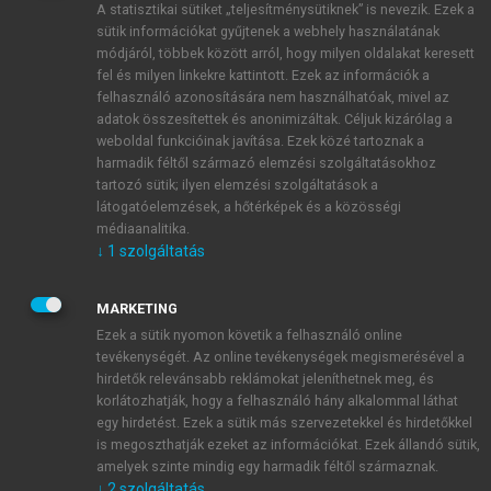
A statisztikai sütiket „teljesítménysütiknek” is nevezik. Ezek a
sütik információkat gyűjtenek a webhely használatának
módjáról, többek között arról, hogy milyen oldalakat keresett
ÚJ FIÓK LÉTREHOZÁSA
fel és milyen linkekre kattintott. Ezek az információk a
1 óra díjmentes hozzáférés
felhasználó azonosítására nem használhatóak, mivel az
adatok összesítettek és anonimizáltak. Céljuk kizárólag a
weboldal funkcióinak javítása. Ezek közé tartoznak a
E-MAIL-CÍM
harmadik féltől származó elemzési szolgáltatásokhoz
tartozó sütik; ilyen elemzési szolgáltatások a
látogatóelemzések, a hőtérképek és a közösségi
NÉV
médiaanalitika.
↓
1
szolgáltatás
JELSZÓ
MARKETING
Ezek a sütik nyomon követik a felhasználó online
tevékenységét. Az online tevékenységek megismerésével a
JELSZÓ ÚJRA
hirdetők relevánsabb reklámokat jeleníthetnek meg, és
korlátozhatják, hogy a felhasználó hány alkalommal láthat
egy hirdetést. Ezek a sütik más szervezetekkel és hirdetőkkel
is megoszthatják ezeket az információkat. Ezek állandó sütik,
Kérek értesítést a MeRSZ újdonságairól, akcióiról.
amelyek szinte mindig egy harmadik féltől származnak.
↓
2
szolgáltatás