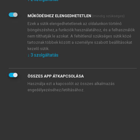
Kérek értesítést az Akadémiai Kiadó Zrt. újdonságairól,
akcióiról.
MŰKÖDÉSHEZ ELENGEDHETETLEN
(mindig szükséges)
Az
Adatkezelési tájékoztatóban
foglaltakat tudomásul
veszem és elfogadom.
Ezek a sütik elengedhetetlenek az oldalunkon történő
Az
Általános vásárlási feltételeket
, valamint a
szotar.net
és a
böngészéshez,a funkciók használatához, és a felhasználók
mersz.hu
oldalak licencszerződéseiben foglaltakat
nem tilthatják le azokat. A feltétlenül szükséges sütik közé
tudomásul veszem és elfogadom.
tartoznak többek között a személyre szabott beállításokat
kezelő sütik.
↓
3
szolgáltatás
KIPRÓBÁLOM
ÖSSZES APP ÁTKAPCSOLÁSA
Használja ezt a kapcsolót az összes alkalmazás
engedélyezéséhez/letiltásához.
MIÉRT ÉRDEMES A MERSZ ONLINE
OKOSKÖNYVTÁRAT HASZNÁLNI?