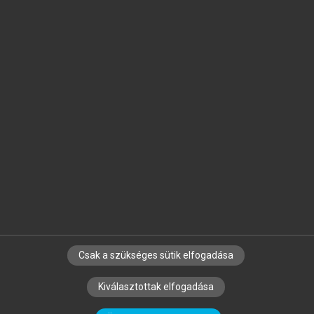
Jelöld meg a számodra fontos részeket, és
készíts
saját
jegyzeteket!
Egyéni előfizetéssel további
MeRSZ+ funkciókat
és
tartalmakat is elérhetsz.
Csak a szükséges sütik elfogadása
SZERZŐKNEK
CÉGEKNEK
KÖNYVTÁROSOKNAK
Kiválasztottak elfogadása
SZERKESZTÉSI ÉS LEKTORÁLÁSI ALAPELVEK