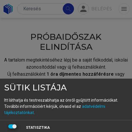
person
search
menu
BELÉPÉS
PRÓBAIDŐSZAK
ELINDÍTÁSA
A tartalom megtekintéséhez lépj be a saját fiókoddal, iskolai
azonosítóddal vagy új felhasználóként.
Új felhasználóként
1 óra díjmentes hozzáférésre
vagy
jogosult.
SÜTIK LISTÁJA
A próbaidőszak elindításához,
jelentkezz
be meglévő
fiókoddal,
vagy hozz létre új fiókot.
Itt láthatja és testreszabhatja az önről gyűjtött információkat.
További információért kérjük, olvasd el az
adatvédelmi
A regisztráció után a
próbaidőszak
automatikusan
elindul.
tájékoztatónkat
.
BELÉPÉS SAJÁT FIÓKKAL
STATISZTIKA