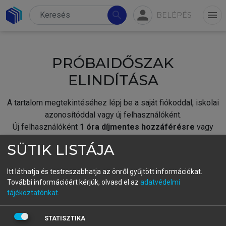
person
search
menu
BELÉPÉS
PRÓBAIDŐSZAK
ELINDÍTÁSA
A tartalom megtekintéséhez lépj be a saját fiókoddal, iskolai
azonosítóddal vagy új felhasználóként.
Új felhasználóként
1 óra díjmentes hozzáférésre
vagy
jogosult.
SÜTIK LISTÁJA
A próbaidőszak elindításához,
jelentkezz
be meglévő
fiókoddal,
vagy hozz létre új fiókot.
Itt láthatja és testreszabhatja az önről gyűjtött információkat.
További információért kérjük, olvasd el az
adatvédelmi
A regisztráció után a
próbaidőszak
automatikusan
elindul.
tájékoztatónkat
.
BELÉPÉS SAJÁT FIÓKKAL
STATISZTIKA