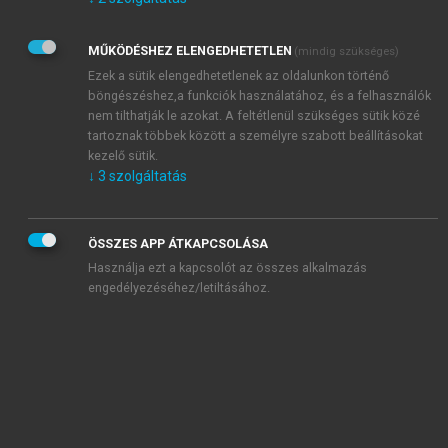
Kérek értesítést az Akadémiai Kiadó Zrt. újdonságairól,
akcióiról.
MŰKÖDÉSHEZ ELENGEDHETETLEN
(mindig szükséges)
Az
Adatkezelési tájékoztatóban
foglaltakat tudomásul
veszem és elfogadom.
Ezek a sütik elengedhetetlenek az oldalunkon történő
Az
Általános vásárlási feltételeket
, valamint a
szotar.net
és a
böngészéshez,a funkciók használatához, és a felhasználók
mersz.hu
oldalak licencszerződéseiben foglaltakat
nem tilthatják le azokat. A feltétlenül szükséges sütik közé
tudomásul veszem és elfogadom.
tartoznak többek között a személyre szabott beállításokat
kezelő sütik.
↓
3
szolgáltatás
KIPRÓBÁLOM
ÖSSZES APP ÁTKAPCSOLÁSA
Használja ezt a kapcsolót az összes alkalmazás
engedélyezéséhez/letiltásához.
MIÉRT ÉRDEMES A MERSZ ONLINE
OKOSKÖNYVTÁRAT HASZNÁLNI?