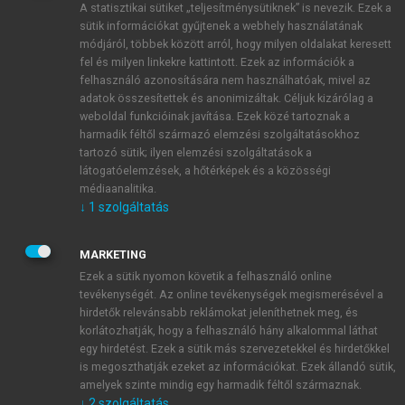
A statisztikai sütiket „teljesítménysütiknek” is nevezik. Ezek a
sütik információkat gyűjtenek a webhely használatának
módjáról, többek között arról, hogy milyen oldalakat keresett
ÚJ FIÓK LÉTREHOZÁSA
fel és milyen linkekre kattintott. Ezek az információk a
1 óra díjmentes hozzáférés
felhasználó azonosítására nem használhatóak, mivel az
adatok összesítettek és anonimizáltak. Céljuk kizárólag a
weboldal funkcióinak javítása. Ezek közé tartoznak a
E-MAIL-CÍM
harmadik féltől származó elemzési szolgáltatásokhoz
tartozó sütik; ilyen elemzési szolgáltatások a
látogatóelemzések, a hőtérképek és a közösségi
NÉV
médiaanalitika.
↓
1
szolgáltatás
JELSZÓ
MARKETING
Ezek a sütik nyomon követik a felhasználó online
tevékenységét. Az online tevékenységek megismerésével a
JELSZÓ ÚJRA
hirdetők relevánsabb reklámokat jeleníthetnek meg, és
korlátozhatják, hogy a felhasználó hány alkalommal láthat
egy hirdetést. Ezek a sütik más szervezetekkel és hirdetőkkel
is megoszthatják ezeket az információkat. Ezek állandó sütik,
Kérek értesítést a MeRSZ újdonságairól, akcióiról.
amelyek szinte mindig egy harmadik féltől származnak.
↓
2
szolgáltatás