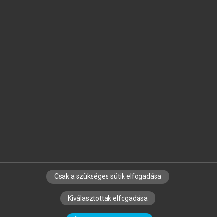
Jelöld meg a számodra fontos részeket, és
készíts
saját
jegyzeteket!
Egyéni előfizetéssel további
MeRSZ+ funkciókat
és
tartalmakat is elérhetsz.
Csak a szükséges sütik elfogadása
SZERZŐKNEK
CÉGEKNEK
KÖNYVTÁROSOKNAK
Kiválasztottak elfogadása
SZERKESZTÉSI ÉS LEKTORÁLÁSI ALAPELVEK