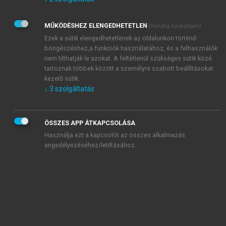
Kérek értesítést az Akadémiai Kiadó Zrt. újdonságairól,
akcióiról.
MŰKÖDÉSHEZ ELENGEDHETETLEN
(mindig szükséges)
Az
Adatkezelési tájékoztatóban
foglaltakat tudomásul
veszem és elfogadom.
Ezek a sütik elengedhetetlenek az oldalunkon történő
Az
Általános vásárlási feltételeket
, valamint a
szotar.net
és a
böngészéshez,a funkciók használatához, és a felhasználók
mersz.hu
oldalak licencszerződéseiben foglaltakat
nem tilthatják le azokat. A feltétlenül szükséges sütik közé
tudomásul veszem és elfogadom.
tartoznak többek között a személyre szabott beállításokat
kezelő sütik.
↓
3
szolgáltatás
KIPRÓBÁLOM
ÖSSZES APP ÁTKAPCSOLÁSA
Használja ezt a kapcsolót az összes alkalmazás
engedélyezéséhez/letiltásához.
MIÉRT ÉRDEMES A MERSZ ONLINE
OKOSKÖNYVTÁRAT HASZNÁLNI?