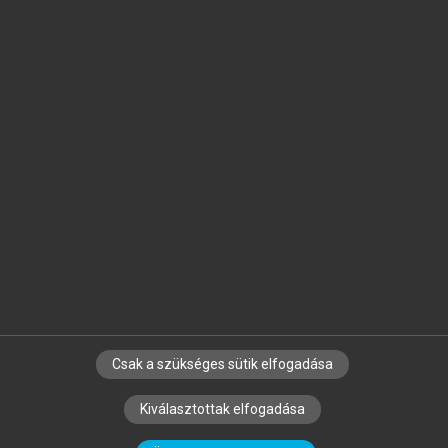
Jelöld meg a számodra fontos részeket, és
készíts
saját
jegyzeteket!
Egyéni előfizetéssel további
MeRSZ+ funkciókat
és
tartalmakat is elérhetsz.
Csak a szükséges sütik elfogadása
SZERZŐKNEK
CÉGEKNEK
KÖNYVTÁROSOKNAK
Kiválasztottak elfogadása
SZERKESZTÉSI ÉS LEKTORÁLÁSI ALAPELVEK