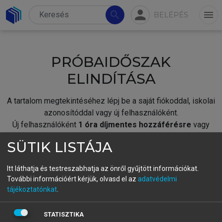
person
search
menu
BELÉPÉS
PRÓBAIDŐSZAK
ELINDÍTÁSA
A tartalom megtekintéséhez lépj be a saját fiókoddal, iskolai
azonosítóddal vagy új felhasználóként.
Új felhasználóként
1 óra díjmentes hozzáférésre
vagy
jogosult.
SÜTIK LISTÁJA
A próbaidőszak elindításához,
jelentkezz
be meglévő
fiókoddal,
vagy hozz létre új fiókot.
Itt láthatja és testreszabhatja az önről gyűjtött információkat.
További információért kérjük, olvasd el az
adatvédelmi
A regisztráció után a
próbaidőszak
automatikusan
elindul.
tájékoztatónkat
.
BELÉPÉS SAJÁT FIÓKKAL
STATISZTIKA