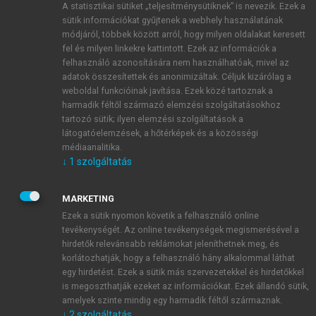
A statisztikai sütiket „teljesítménysütiknek” is nevezik. Ezek a
sütik információkat gyűjtenek a webhely használatának
módjáról, többek között arról, hogy milyen oldalakat keresett
ÚJ FIÓK LÉTREHOZÁSA
fel és milyen linkekre kattintott. Ezek az információk a
1 óra díjmentes hozzáférés
felhasználó azonosítására nem használhatóak, mivel az
adatok összesítettek és anonimizáltak. Céljuk kizárólag a
weboldal funkcióinak javítása. Ezek közé tartoznak a
E-MAIL-CÍM
harmadik féltől származó elemzési szolgáltatásokhoz
tartozó sütik; ilyen elemzési szolgáltatások a
látogatóelemzések, a hőtérképek és a közösségi
NÉV
médiaanalitika.
↓
1
szolgáltatás
JELSZÓ
MARKETING
Ezek a sütik nyomon követik a felhasználó online
tevékenységét. Az online tevékenységek megismerésével a
JELSZÓ ÚJRA
hirdetők relevánsabb reklámokat jeleníthetnek meg, és
korlátozhatják, hogy a felhasználó hány alkalommal láthat
egy hirdetést. Ezek a sütik más szervezetekkel és hirdetőkkel
is megoszthatják ezeket az információkat. Ezek állandó sütik,
Kérek értesítést a MeRSZ újdonságairól, akcióiról.
amelyek szinte mindig egy harmadik féltől származnak.
↓
2
szolgáltatás