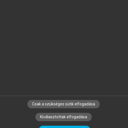
Jelöld meg a számodra fontos részeket, és
készíts
saját
jegyzeteket!
Egyéni előfizetéssel további
MeRSZ+ funkciókat
és
tartalmakat is elérhetsz.
Csak a szükséges sütik elfogadása
SZERZŐKNEK
CÉGEKNEK
KÖNYVTÁROSOKNAK
Kiválasztottak elfogadása
SZERKESZTÉSI ÉS LEKTORÁLÁSI ALAPELVEK