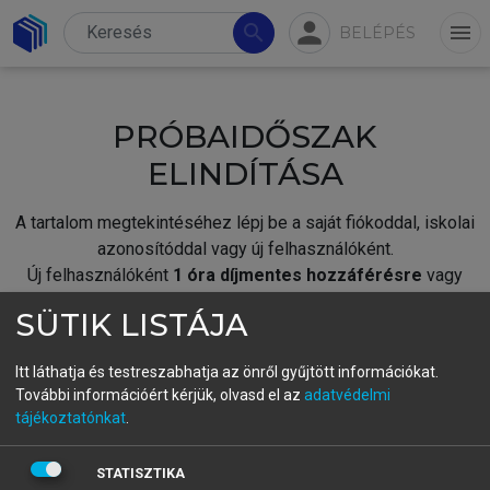
person
search
menu
BELÉPÉS
PRÓBAIDŐSZAK
ELINDÍTÁSA
A tartalom megtekintéséhez lépj be a saját fiókoddal, iskolai
azonosítóddal vagy új felhasználóként.
Új felhasználóként
1 óra díjmentes hozzáférésre
vagy
jogosult.
SÜTIK LISTÁJA
A próbaidőszak elindításához,
jelentkezz
be meglévő
fiókoddal,
vagy hozz létre új fiókot.
Itt láthatja és testreszabhatja az önről gyűjtött információkat.
További információért kérjük, olvasd el az
adatvédelmi
A regisztráció után a
próbaidőszak
automatikusan
elindul.
tájékoztatónkat
.
BELÉPÉS SAJÁT FIÓKKAL
STATISZTIKA