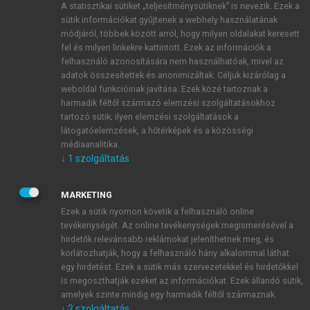
A statisztikai sütiket „teljesítménysütiknek” is nevezik. Ezek a
sütik információkat gyűjtenek a webhely használatának
módjáról, többek között arról, hogy milyen oldalakat keresett
ÚJ FIÓK LÉTREHOZÁSA
fel és milyen linkekre kattintott. Ezek az információk a
1 óra díjmentes hozzáférés
felhasználó azonosítására nem használhatóak, mivel az
adatok összesítettek és anonimizáltak. Céljuk kizárólag a
weboldal funkcióinak javítása. Ezek közé tartoznak a
E-MAIL-CÍM
harmadik féltől származó elemzési szolgáltatásokhoz
tartozó sütik; ilyen elemzési szolgáltatások a
látogatóelemzések, a hőtérképek és a közösségi
NÉV
médiaanalitika.
↓
1
szolgáltatás
JELSZÓ
MARKETING
Ezek a sütik nyomon követik a felhasználó online
tevékenységét. Az online tevékenységek megismerésével a
JELSZÓ ÚJRA
hirdetők relevánsabb reklámokat jeleníthetnek meg, és
korlátozhatják, hogy a felhasználó hány alkalommal láthat
egy hirdetést. Ezek a sütik más szervezetekkel és hirdetőkkel
is megoszthatják ezeket az információkat. Ezek állandó sütik,
Kérek értesítést a MeRSZ újdonságairól, akcióiról.
amelyek szinte mindig egy harmadik féltől származnak.
↓
2
szolgáltatás