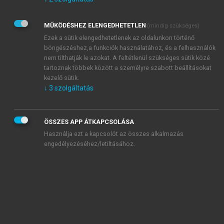
Kérek értesítést az Akadémiai Kiadó Zrt. újdonságairól,
akcióiról.
MŰKÖDÉSHEZ ELENGEDHETETLEN
(mindig szükséges)
Az
Adatkezelési tájékoztatóban
foglaltakat tudomásul
veszem és elfogadom.
Ezek a sütik elengedhetetlenek az oldalunkon történő
Az
Általános vásárlási feltételeket
, valamint a
szotar.net
és a
böngészéshez,a funkciók használatához, és a felhasználók
mersz.hu
oldalak licencszerződéseiben foglaltakat
nem tilthatják le azokat. A feltétlenül szükséges sütik közé
tudomásul veszem és elfogadom.
tartoznak többek között a személyre szabott beállításokat
kezelő sütik.
↓
3
szolgáltatás
KIPRÓBÁLOM
ÖSSZES APP ÁTKAPCSOLÁSA
Használja ezt a kapcsolót az összes alkalmazás
engedélyezéséhez/letiltásához.
MIÉRT ÉRDEMES A MERSZ ONLINE
OKOSKÖNYVTÁRAT HASZNÁLNI?