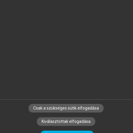
Jelöld meg a számodra fontos részeket, és
készíts
saját
jegyzeteket!
Egyéni előfizetéssel további
MeRSZ+ funkciókat
és
tartalmakat is elérhetsz.
Csak a szükséges sütik elfogadása
SZERZŐKNEK
CÉGEKNEK
KÖNYVTÁROSOKNAK
Kiválasztottak elfogadása
SZERKESZTÉSI ÉS LEKTORÁLÁSI ALAPELVEK