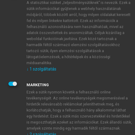
A statisztikai sütiket „teljesítménysütiknek” is nevezik. Ezek a
sütik információkat gyűjtenek a webhely használatának
módjáról, többek között arról, hogy milyen oldalakat keresett
ÚJ FIÓK LÉTREHOZÁSA
fel és milyen linkekre kattintott. Ezek az információk a
1 óra díjmentes hozzáférés
felhasználó azonosítására nem használhatóak, mivel az
adatok összesítettek és anonimizáltak. Céljuk kizárólag a
weboldal funkcióinak javítása. Ezek közé tartoznak a
E-MAIL-CÍM
harmadik féltől származó elemzési szolgáltatásokhoz
tartozó sütik; ilyen elemzési szolgáltatások a
látogatóelemzések, a hőtérképek és a közösségi
NÉV
médiaanalitika.
↓
1
szolgáltatás
JELSZÓ
MARKETING
Ezek a sütik nyomon követik a felhasználó online
tevékenységét. Az online tevékenységek megismerésével a
JELSZÓ ÚJRA
hirdetők relevánsabb reklámokat jeleníthetnek meg, és
korlátozhatják, hogy a felhasználó hány alkalommal láthat
egy hirdetést. Ezek a sütik más szervezetekkel és hirdetőkkel
is megoszthatják ezeket az információkat. Ezek állandó sütik,
Kérek értesítést a MeRSZ újdonságairól, akcióiról.
amelyek szinte mindig egy harmadik féltől származnak.
↓
2
szolgáltatás