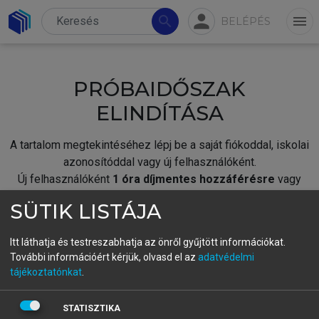
person
search
menu
BELÉPÉS
PRÓBAIDŐSZAK
ELINDÍTÁSA
A tartalom megtekintéséhez lépj be a saját fiókoddal, iskolai
azonosítóddal vagy új felhasználóként.
Új felhasználóként
1 óra díjmentes hozzáférésre
vagy
jogosult.
SÜTIK LISTÁJA
A próbaidőszak elindításához,
jelentkezz
be meglévő
fiókoddal,
vagy hozz létre új fiókot.
Itt láthatja és testreszabhatja az önről gyűjtött információkat.
További információért kérjük, olvasd el az
adatvédelmi
A regisztráció után a
próbaidőszak
automatikusan
elindul.
tájékoztatónkat
.
BELÉPÉS SAJÁT FIÓKKAL
STATISZTIKA