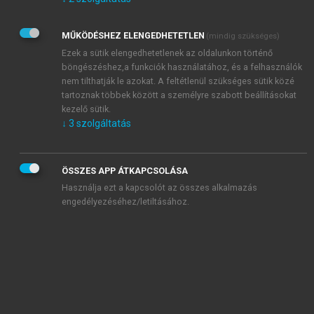
Kérek értesítést az Akadémiai Kiadó Zrt. újdonságairól,
akcióiról.
MŰKÖDÉSHEZ ELENGEDHETETLEN
(mindig szükséges)
Az
Adatkezelési tájékoztatóban
foglaltakat tudomásul
veszem és elfogadom.
Ezek a sütik elengedhetetlenek az oldalunkon történő
Az
Általános vásárlási feltételeket
, valamint a
szotar.net
és a
böngészéshez,a funkciók használatához, és a felhasználók
mersz.hu
oldalak licencszerződéseiben foglaltakat
nem tilthatják le azokat. A feltétlenül szükséges sütik közé
tudomásul veszem és elfogadom.
tartoznak többek között a személyre szabott beállításokat
kezelő sütik.
↓
3
szolgáltatás
KIPRÓBÁLOM
ÖSSZES APP ÁTKAPCSOLÁSA
Használja ezt a kapcsolót az összes alkalmazás
engedélyezéséhez/letiltásához.
MIÉRT ÉRDEMES A MERSZ ONLINE
OKOSKÖNYVTÁRAT HASZNÁLNI?