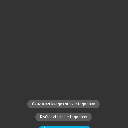
Jelöld meg a számodra fontos részeket, és
készíts
saját
jegyzeteket!
Egyéni előfizetéssel további
MeRSZ+ funkciókat
és
tartalmakat is elérhetsz.
Csak a szükséges sütik elfogadása
SZERZŐKNEK
CÉGEKNEK
KÖNYVTÁROSOKNAK
Kiválasztottak elfogadása
SZERKESZTÉSI ÉS LEKTORÁLÁSI ALAPELVEK