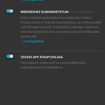
Kérek értesítést az Akadémiai Kiadó Zrt. újdonságairól,
akcióiról.
MŰKÖDÉSHEZ ELENGEDHETETLEN
(mindig szükséges)
Az
Adatkezelési tájékoztatóban
foglaltakat tudomásul
veszem és elfogadom.
Ezek a sütik elengedhetetlenek az oldalunkon történő
Az
Általános vásárlási feltételeket
, valamint a
szotar.net
és a
böngészéshez,a funkciók használatához, és a felhasználók
mersz.hu
oldalak licencszerződéseiben foglaltakat
nem tilthatják le azokat. A feltétlenül szükséges sütik közé
tudomásul veszem és elfogadom.
tartoznak többek között a személyre szabott beállításokat
kezelő sütik.
↓
3
szolgáltatás
KIPRÓBÁLOM
ÖSSZES APP ÁTKAPCSOLÁSA
Használja ezt a kapcsolót az összes alkalmazás
engedélyezéséhez/letiltásához.
MIÉRT ÉRDEMES A MERSZ ONLINE
OKOSKÖNYVTÁRAT HASZNÁLNI?