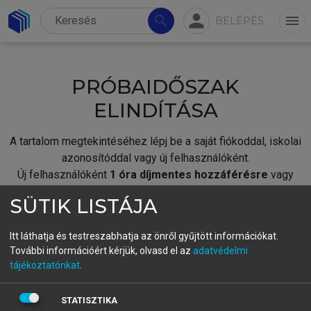
person
search
menu
BELÉPÉS
PRÓBAIDŐSZAK
ELINDÍTÁSA
A tartalom megtekintéséhez lépj be a saját fiókoddal, iskolai
azonosítóddal vagy új felhasználóként.
Új felhasználóként
1 óra díjmentes hozzáférésre
vagy
jogosult.
SÜTIK LISTÁJA
A próbaidőszak elindításához,
jelentkezz
be meglévő
fiókoddal,
vagy hozz létre új fiókot.
Itt láthatja és testreszabhatja az önről gyűjtött információkat.
További információért kérjük, olvasd el az
adatvédelmi
A regisztráció után a
próbaidőszak
automatikusan
elindul.
tájékoztatónkat
.
BELÉPÉS SAJÁT FIÓKKAL
STATISZTIKA