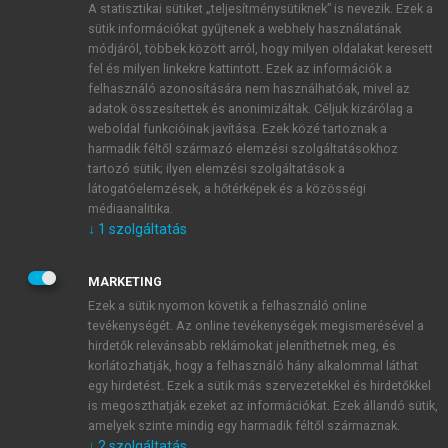
A statisztikai sütiket „teljesítménysütiknek” is nevezik. Ezek a
sütik információkat gyűjtenek a webhely használatának
módjáról, többek között arról, hogy milyen oldalakat keresett
ÚJ FIÓK LÉTREHOZÁSA
fel és milyen linkekre kattintott. Ezek az információk a
1 óra díjmentes hozzáférés
felhasználó azonosítására nem használhatóak, mivel az
adatok összesítettek és anonimizáltak. Céljuk kizárólag a
weboldal funkcióinak javítása. Ezek közé tartoznak a
E-MAIL-CÍM
harmadik féltől származó elemzési szolgáltatásokhoz
tartozó sütik; ilyen elemzési szolgáltatások a
látogatóelemzések, a hőtérképek és a közösségi
NÉV
médiaanalitika.
↓
1
szolgáltatás
JELSZÓ
MARKETING
Ezek a sütik nyomon követik a felhasználó online
tevékenységét. Az online tevékenységek megismerésével a
JELSZÓ ÚJRA
hirdetők relevánsabb reklámokat jeleníthetnek meg, és
korlátozhatják, hogy a felhasználó hány alkalommal láthat
egy hirdetést. Ezek a sütik más szervezetekkel és hirdetőkkel
is megoszthatják ezeket az információkat. Ezek állandó sütik,
Kérek értesítést a MeRSZ újdonságairól, akcióiról.
amelyek szinte mindig egy harmadik féltől származnak.
↓
2
szolgáltatás