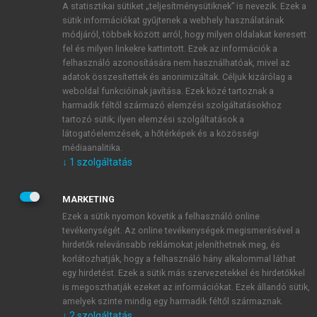
A statisztikai sütiket „teljesítménysütiknek” is nevezik. Ezek a
sütik információkat gyűjtenek a webhely használatának
módjáról, többek között arról, hogy milyen oldalakat keresett
ÚJ FIÓK LÉTREHOZÁSA
fel és milyen linkekre kattintott. Ezek az információk a
1 óra díjmentes hozzáférés
felhasználó azonosítására nem használhatóak, mivel az
adatok összesítettek és anonimizáltak. Céljuk kizárólag a
weboldal funkcióinak javítása. Ezek közé tartoznak a
E-MAIL-CÍM
harmadik féltől származó elemzési szolgáltatásokhoz
tartozó sütik; ilyen elemzési szolgáltatások a
látogatóelemzések, a hőtérképek és a közösségi
NÉV
médiaanalitika.
↓
1
szolgáltatás
JELSZÓ
MARKETING
Ezek a sütik nyomon követik a felhasználó online
tevékenységét. Az online tevékenységek megismerésével a
JELSZÓ ÚJRA
hirdetők relevánsabb reklámokat jeleníthetnek meg, és
korlátozhatják, hogy a felhasználó hány alkalommal láthat
egy hirdetést. Ezek a sütik más szervezetekkel és hirdetőkkel
is megoszthatják ezeket az információkat. Ezek állandó sütik,
Kérek értesítést a MeRSZ újdonságairól, akcióiról.
amelyek szinte mindig egy harmadik féltől származnak.
↓
2
szolgáltatás