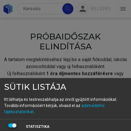
person
search
menu
BELÉPÉS
PRÓBAIDŐSZAK
ELINDÍTÁSA
A tartalom megtekintéséhez lépj be a saját fiókoddal, iskolai
azonosítóddal vagy új felhasználóként.
Új felhasználóként
1 óra díjmentes hozzáférésre
vagy
jogosult.
SÜTIK LISTÁJA
A próbaidőszak elindításához,
jelentkezz
be meglévő
fiókoddal,
vagy hozz létre új fiókot.
Itt láthatja és testreszabhatja az önről gyűjtött információkat.
További információért kérjük, olvasd el az
adatvédelmi
A regisztráció után a
próbaidőszak
automatikusan
elindul.
tájékoztatónkat
.
BELÉPÉS SAJÁT FIÓKKAL
STATISZTIKA