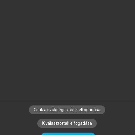
Jelöld meg a számodra fontos részeket, és
készíts
saját
jegyzeteket!
Egyéni előfizetéssel további
MeRSZ+ funkciókat
és
tartalmakat is elérhetsz.
Csak a szükséges sütik elfogadása
SZERZŐKNEK
CÉGEKNEK
KÖNYVTÁROSOKNAK
Kiválasztottak elfogadása
SZERKESZTÉSI ÉS LEKTORÁLÁSI ALAPELVEK