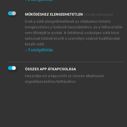
Kérek értesítést az Akadémiai Kiadó Zrt. újdonságairól,
akcióiról.
MŰKÖDÉSHEZ ELENGEDHETETLEN
(mindig szükséges)
Az
Adatkezelési tájékoztatóban
foglaltakat tudomásul
veszem és elfogadom.
Ezek a sütik elengedhetetlenek az oldalunkon történő
Az
Általános vásárlási feltételeket
, valamint a
szotar.net
és a
böngészéshez,a funkciók használatához, és a felhasználók
mersz.hu
oldalak licencszerződéseiben foglaltakat
nem tilthatják le azokat. A feltétlenül szükséges sütik közé
tudomásul veszem és elfogadom.
tartoznak többek között a személyre szabott beállításokat
kezelő sütik.
↓
3
szolgáltatás
KIPRÓBÁLOM
ÖSSZES APP ÁTKAPCSOLÁSA
Használja ezt a kapcsolót az összes alkalmazás
engedélyezéséhez/letiltásához.
MIÉRT ÉRDEMES A MERSZ ONLINE
OKOSKÖNYVTÁRAT HASZNÁLNI?