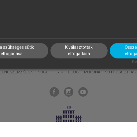
nyokat, hogy bármikor azonnal
részeket, és
készíts
saj
hozzájuk férhess!
jegyzeteket!
a szükséges sütik
Kiválasztottak
Összes
elfogadása
elfogadása
elfog
KNAK
SZERKESZTÉSI ÉS LEKTORÁLÁSI ALAPELVEK
MI – ÁLTALÁNOS
Pow
ICENCSZERZŐDÉS
SÚGÓ
GYIK
BLOG
RÓLUNK
SÜTI BEÁLLÍTÁS