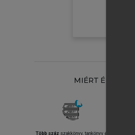
MIÉRT ÉRDEME
Több száz
szakkönyv, tankönyv és
Jel