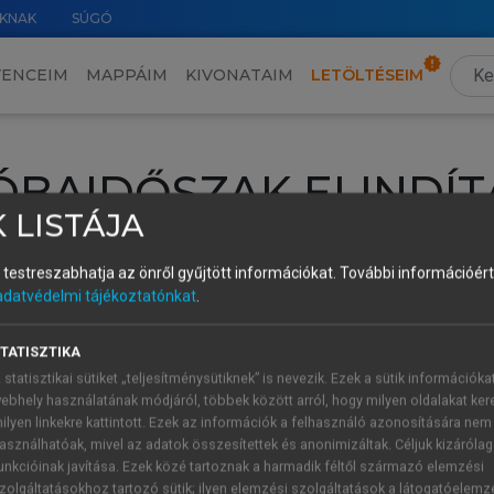
KNAK
SÚGÓ
VENCEIM
MAPPÁIM
KIVONATAIM
LETÖLTÉSEIM
ÓBAIDŐSZAK ELINDÍT
 LISTÁJA
intéséhez lépj be a saját fiókoddal, iskolai azonosítóddal vagy ú
és testreszabhatja az önről gyűjtött információkat.
További információért 
Új felhasználóként
1 óra díjmentes hozzáférésre
vagy jogosult
adatvédelmi tájékoztatónkat
.
k elindításához,
jelentkezz
be meglévő fiókoddal,
vagy hozz lé
A regisztráció után a
próbaidőszak
automatikusan
elindul.
TATISZTIKA
 statisztikai sütiket „teljesítménysütiknek” is nevezik. Ezek a sütik információka
ebhely használatának módjáról, többek között arról, hogy milyen oldalakat kere
ilyen linkekre kattintott. Ezek az információk a felhasználó azonosítására nem
ÚJ FIÓK 
ÁT FIÓKKAL
asználhatóak, mivel az adatok összesítettek és anonimizáltak. Céljuk kizáróla
1 óra díjme
unkcióinak javítása. Ezek közé tartoznak a harmadik féltől származó elemzési
zolgáltatásokhoz tartozó sütik; ilyen elemzési szolgáltatások a látogatóelemz