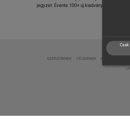
jegyzet. Évente 100+ új kiadvány.
kiadvá
Csak 
SZERZŐKNEK
CÉGEKNEK
KÖNYVTÁROSO
L
Verzió: 2.7.2