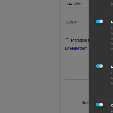
h
E-MAIL-CÍM
↓
JELSZÓ
E
m
a
Maradjon belépve
h
Elfelejtettem a jelszavamat
m
↓
BELÉ
M
E
h
t
↓
TANULÓ
Belépés intézmén
Ö
H