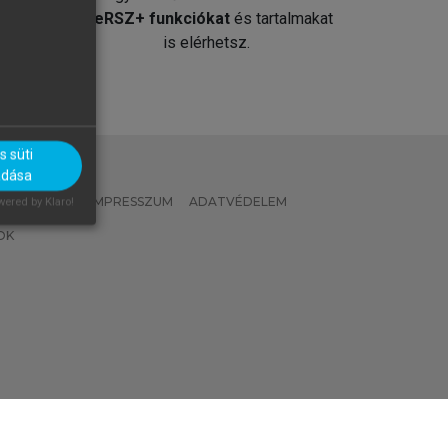
át
MeRSZ+ funkciókat
és tartalmakat
is elérhetsz.
 süti
adása
 IRÁNYELVEK
IMPRESSZUM
ADATVÉDELEM
ered by Klaro!
OK