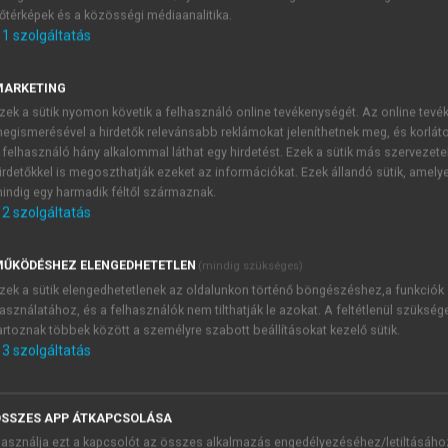
őtérképek és a közösségi médiaanalitika.
E-MAIL-CÍM
1
szolgáltatás
MARKETING
NÉV
zek a sütik nyomon követik a felhasználó online tevékenységét. Az online tev
egismerésével a hirdetők relevánsabb reklámokat jeleníthetnek meg, és korlát
 felhasználó hány alkalommal láthat egy hirdetést. Ezek a sütik más szervezete
JELSZÓ
irdetőkkel is megoszthatják ezeket az információkat. Ezek állandó sütik, amely
indig egy harmadik féltől származnak.
2
szolgáltatás
JELSZÓ ÚJRA
PÉS
ŰKÖDÉSHEZ ELENGEDHETETLEN
(mindig szükséges)
zek a sütik elengedhetetlenek az oldalunkon történő böngészéshez,a funkciók
asználatához, és a felhasználók nem tilthatják le azokat. A feltétlenül szükség
Kérek értesítést a MeRSZ új
artoznak többek között a személyre szabott beállításokat kezelő sütik.
Kérek értesítést az Akadémi
3
szolgáltatás
akcióiról.
 VAGY?
Az
Adatkezelési tájékozta
yi azonosítóval
veszem és elfogadom.
SSZES APP ÁTKAPCSOLÁSA
Az
Általános vásárlási felt
asználja ezt a kapcsolót az összes alkalmazás engedélyezéséhez/letiltásáho