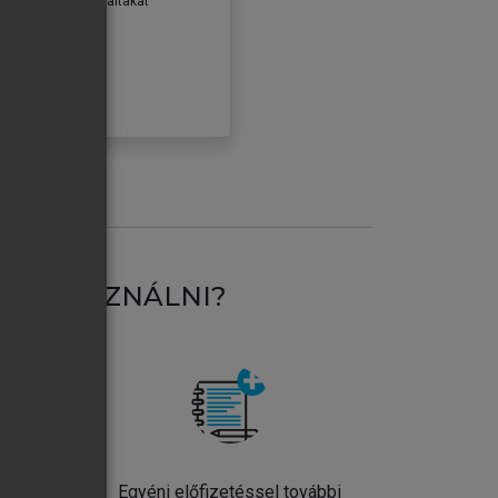
erződéseiben foglaltakat
ogadom.
ÓBÁLOM
AT HASZNÁLNI?
ntos
Egyéni előfizetéssel további