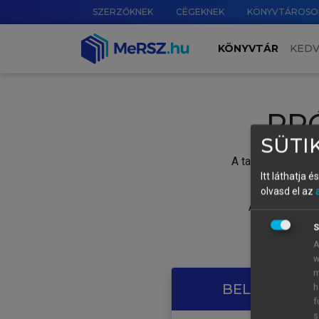
SZERZŐKNEK
CÉGEKNEK
KÖNYVTÁROSO
KÖNYVTÁR
KED
PR
SÜTIK
A tartalom megtek
Itt láthatja 
olvasd el az
A próbaidősza
S
A
w
m
BELÉPÉS SAJ
h
f
s