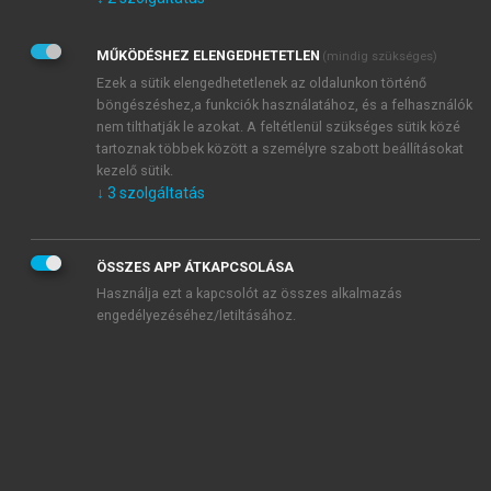
Kérek értesítést az Akadémiai Kiadó Zrt. újdonságairól,
akcióiról.
MŰKÖDÉSHEZ ELENGEDHETETLEN
(mindig szükséges)
Az
Adatkezelési tájékoztatóban
foglaltakat tudomásul
veszem és elfogadom.
Ezek a sütik elengedhetetlenek az oldalunkon történő
Az
Általános vásárlási feltételeket
, valamint a
szotar.net
és a
böngészéshez,a funkciók használatához, és a felhasználók
mersz.hu
oldalak licencszerződéseiben foglaltakat
nem tilthatják le azokat. A feltétlenül szükséges sütik közé
tudomásul veszem és elfogadom.
tartoznak többek között a személyre szabott beállításokat
kezelő sütik.
↓
3
szolgáltatás
KIPRÓBÁLOM
ÖSSZES APP ÁTKAPCSOLÁSA
Használja ezt a kapcsolót az összes alkalmazás
engedélyezéséhez/letiltásához.
MIÉRT ÉRDEMES A MERSZ ONLINE
OKOSKÖNYVTÁRAT HASZNÁLNI?