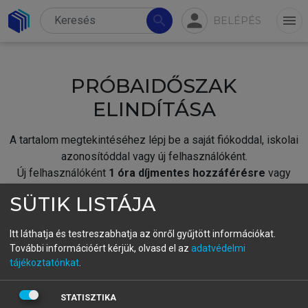
person
search
menu
BELÉPÉS
PRÓBAIDŐSZAK
ELINDÍTÁSA
A tartalom megtekintéséhez lépj be a saját fiókoddal, iskolai
azonosítóddal vagy új felhasználóként.
Új felhasználóként
1 óra díjmentes hozzáférésre
vagy
jogosult.
SÜTIK LISTÁJA
A próbaidőszak elindításához,
jelentkezz
be meglévő
fiókoddal,
vagy hozz létre új fiókot.
Itt láthatja és testreszabhatja az önről gyűjtött információkat.
További információért kérjük, olvasd el az
adatvédelmi
A regisztráció után a
próbaidőszak
automatikusan
elindul.
tájékoztatónkat
.
BELÉPÉS SAJÁT FIÓKKAL
STATISZTIKA