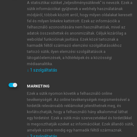
A statisztikai sütiket „teljesítménysütiknek” is nevezik. Ezek a
sütik információkat gyűjtenek a webhely használatának
módjáról, többek között arról, hogy milyen oldalakat keresett
ÚJ FIÓK LÉTREHOZÁSA
fel és milyen linkekre kattintott. Ezek az információk a
1 óra díjmentes hozzáférés
felhasználó azonosítására nem használhatóak, mivel az
adatok összesítettek és anonimizáltak. Céljuk kizárólag a
weboldal funkcióinak javítása. Ezek közé tartoznak a
E-MAIL-CÍM
harmadik féltől származó elemzési szolgáltatásokhoz
tartozó sütik; ilyen elemzési szolgáltatások a
látogatóelemzések, a hőtérképek és a közösségi
NÉV
médiaanalitika.
↓
1
szolgáltatás
JELSZÓ
MARKETING
Ezek a sütik nyomon követik a felhasználó online
tevékenységét. Az online tevékenységek megismerésével a
JELSZÓ ÚJRA
hirdetők relevánsabb reklámokat jeleníthetnek meg, és
korlátozhatják, hogy a felhasználó hány alkalommal láthat
egy hirdetést. Ezek a sütik más szervezetekkel és hirdetőkkel
is megoszthatják ezeket az információkat. Ezek állandó sütik,
Kérek értesítést a MeRSZ újdonságairól, akcióiról.
amelyek szinte mindig egy harmadik féltől származnak.
↓
2
szolgáltatás