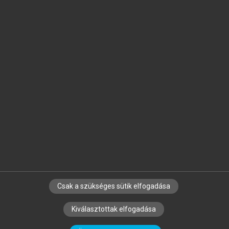
Jelöld meg a számodra fontos részeket, és
készíts
saját
jegyzeteket!
Egyéni előfizetéssel további
MeRSZ+ funkciókat
és
tartalmakat is elérhetsz.
Csak a szükséges sütik elfogadása
SZERZŐKNEK
CÉGEKNEK
KÖNYVTÁROSOKNAK
Kiválasztottak elfogadása
SZERKESZTÉSI ÉS LEKTORÁLÁSI ALAPELVEK