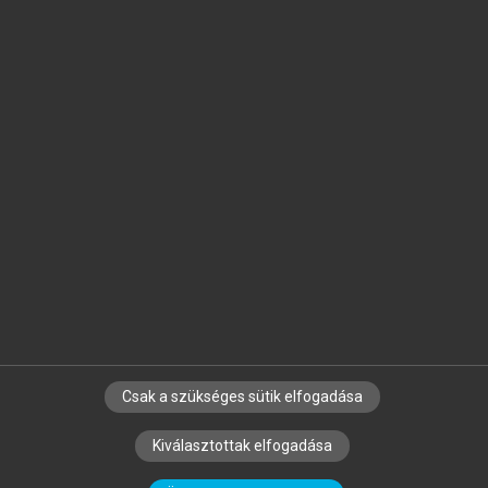
Jelöld meg a számodra fontos részeket, és
készíts
saját
jegyzeteket!
Egyéni előfizetéssel további
MeRSZ+ funkciókat
és
tartalmakat is elérhetsz.
Csak a szükséges sütik elfogadása
SZERZŐKNEK
CÉGEKNEK
KÖNYVTÁROSOKNAK
Kiválasztottak elfogadása
SZERKESZTÉSI ÉS LEKTORÁLÁSI ALAPELVEK