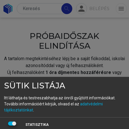
person
search
menu
BELÉPÉS
PRÓBAIDŐSZAK
ELINDÍTÁSA
A tartalom megtekintéséhez lépj be a saját fiókoddal, iskolai
azonosítóddal vagy új felhasználóként.
Új felhasználóként
1 óra díjmentes hozzáférésre
vagy
jogosult.
SÜTIK LISTÁJA
A próbaidőszak elindításához,
jelentkezz
be meglévő
fiókoddal,
vagy hozz létre új fiókot.
Itt láthatja és testreszabhatja az önről gyűjtött információkat.
További információért kérjük, olvasd el az
adatvédelmi
A regisztráció után a
próbaidőszak
automatikusan
elindul.
tájékoztatónkat
.
BELÉPÉS SAJÁT FIÓKKAL
STATISZTIKA