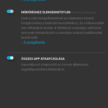
Kérek értesítést az Akadémiai Kiadó Zrt. újdonságairól,
akcióiról.
MŰKÖDÉSHEZ ELENGEDHETETLEN
(mindig szükséges)
Az
Adatkezelési tájékoztatóban
foglaltakat tudomásul
veszem és elfogadom.
Ezek a sütik elengedhetetlenek az oldalunkon történő
Az
Általános vásárlási feltételeket
, valamint a
szotar.net
és a
böngészéshez,a funkciók használatához, és a felhasználók
mersz.hu
oldalak licencszerződéseiben foglaltakat
nem tilthatják le azokat. A feltétlenül szükséges sütik közé
tudomásul veszem és elfogadom.
tartoznak többek között a személyre szabott beállításokat
kezelő sütik.
↓
3
szolgáltatás
KIPRÓBÁLOM
ÖSSZES APP ÁTKAPCSOLÁSA
Használja ezt a kapcsolót az összes alkalmazás
engedélyezéséhez/letiltásához.
MIÉRT ÉRDEMES A MERSZ ONLINE
OKOSKÖNYVTÁRAT HASZNÁLNI?