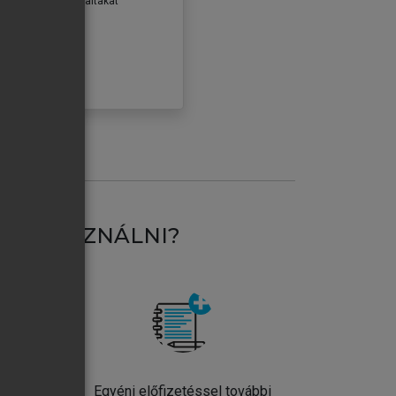
erződéseiben foglaltakat
ogadom.
ÓBÁLOM
AT HASZNÁLNI?
ntos
Egyéni előfizetéssel további