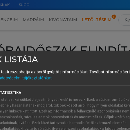
KNAK
SÚGÓ
VENCEIM
MAPPÁIM
KIVONATAIM
LETÖLTÉSEIM
ÓBAIDŐSZAK ELINDÍT
 LISTÁJA
intéséhez lépj be a saját fiókoddal, iskolai azonosítóddal vagy ú
és testreszabhatja az önről gyűjtött információkat.
További információért 
Új felhasználóként
1 óra díjmentes hozzáférésre
vagy jogosult
adatvédelmi tájékoztatónkat
.
k elindításához,
jelentkezz
be meglévő fiókoddal,
vagy hozz lé
A regisztráció után a
próbaidőszak
automatikusan
elindul.
TATISZTIKA
 statisztikai sütiket „teljesítménysütiknek” is nevezik. Ezek a sütik információka
ebhely használatának módjáról, többek között arról, hogy milyen oldalakat kere
ilyen linkekre kattintott. Ezek az információk a felhasználó azonosítására nem
ÚJ FIÓK 
ÁT FIÓKKAL
asználhatóak, mivel az adatok összesítettek és anonimizáltak. Céljuk kizáróla
1 óra díjme
unkcióinak javítása. Ezek közé tartoznak a harmadik féltől származó elemzési
zolgáltatásokhoz tartozó sütik; ilyen elemzési szolgáltatások a látogatóelemz