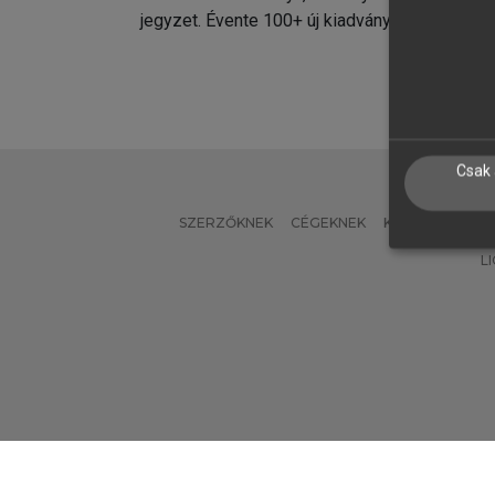
jegyzet. Évente 100+ új kiadvány.
kiadvá
Csak 
SZERZŐKNEK
CÉGEKNEK
KÖNYVTÁROSO
L
Verzió: 2.7.2