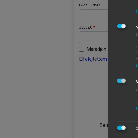
h
E-MAIL-CÍM
↓
JELSZÓ
E
m
a
Maradjon belépve
h
Elfelejtettem a jelszavamat
m
↓
BELÉ
M
E
h
t
↓
TANULÓ
Belépés intézmén
Ö
H