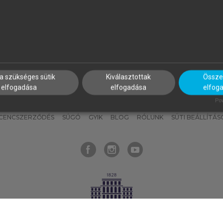
nyokat, hogy bármikor azonnal
részeket, és
készíts
saj
hozzájuk férhess!
jegyzeteket!
a szükséges sütik
Kiválasztottak
Összes
elfogadása
elfogadása
elfog
KNAK
SZERKESZTÉSI ÉS LEKTORÁLÁSI ALAPELVEK
MI – ÁLTALÁNOS
Pow
ICENCSZERZŐDÉS
SÚGÓ
GYIK
BLOG
RÓLUNK
SÜTI BEÁLLÍTÁS