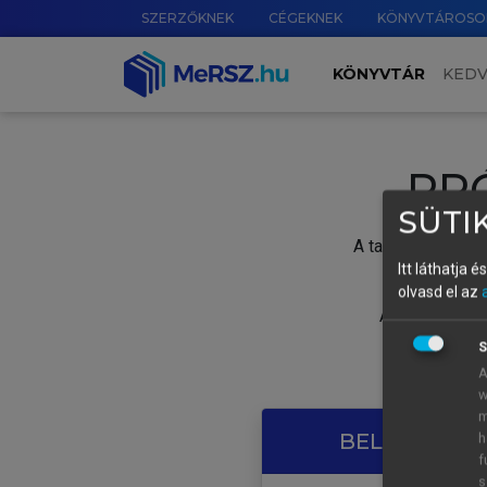
SZERZŐKNEK
CÉGEKNEK
KÖNYVTÁROSO
KÖNYVTÁR
KED
PR
SÜTIK
A tartalom megtek
Itt láthatja 
olvasd el az
A próbaidősza
S
A
w
m
BELÉPÉS SAJ
h
f
s