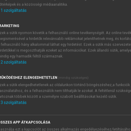
őtérképek és a közösségi médiaanalitika.
E-MAIL-CÍM
1
szolgáltatás
MARKETING
NÉV
zek a sütik nyomon követik a felhasználó online tevékenységét. Az online tev
egismerésével a hirdetők relevánsabb reklámokat jeleníthetnek meg, és korlát
 felhasználó hány alkalommal láthat egy hirdetést. Ezek a sütik más szervezete
JELSZÓ
irdetőkkel is megoszthatják ezeket az információkat. Ezek állandó sütik, amely
indig egy harmadik féltől származnak.
2
szolgáltatás
JELSZÓ ÚJRA
PÉS
ŰKÖDÉSHEZ ELENGEDHETETLEN
(mindig szükséges)
zek a sütik elengedhetetlenek az oldalunkon történő böngészéshez,a funkciók
asználatához, és a felhasználók nem tilthatják le azokat. A feltétlenül szükség
Kérek értesítést a MeRSZ új
artoznak többek között a személyre szabott beállításokat kezelő sütik.
Kérek értesítést az Akadémi
3
szolgáltatás
akcióiról.
 VAGY?
Az
Adatkezelési tájékozta
yi azonosítóval
veszem és elfogadom.
SSZES APP ÁTKAPCSOLÁSA
Az
Általános vásárlási felt
asználja ezt a kapcsolót az összes alkalmazás engedélyezéséhez/letiltásáho