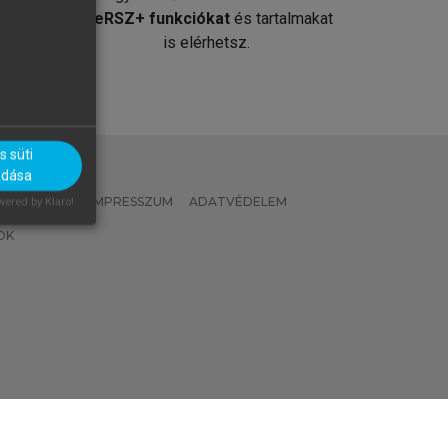
át
MeRSZ+ funkciókat
és tartalmakat
is elérhetsz.
 süti
adása
 IRÁNYELVEK
IMPRESSZUM
ADATVÉDELEM
ered by Klaro!
OK