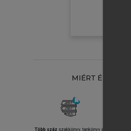
MIÉRT ÉRDEME
Több száz
szakkönyv, tankönyv és
Jel