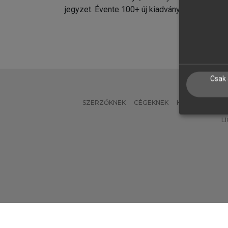
jegyzet. Évente 100+ új kiadvány.
kiadvá
Csak 
SZERZŐKNEK
CÉGEKNEK
KÖNYVTÁROSO
L
Verzió: 2.7.2