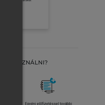
erződéseiben foglaltakat
ogadom.
ÓBÁLOM
AT HASZNÁLNI?
ntos
Egyéni előfizetéssel további