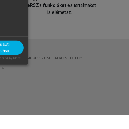
át
MeRSZ+ funkciókat
és tartalmakat
is elérhetsz.
 süti
adása
 IRÁNYELVEK
IMPRESSZUM
ADATVÉDELEM
ered by Klaro!
OK