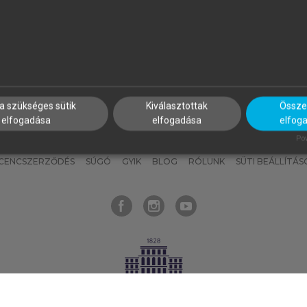
nyokat, hogy bármikor azonnal
részeket, és
készíts
saj
hozzájuk férhess!
jegyzeteket!
a szükséges sütik
Kiválasztottak
Összes
elfogadása
elfogadása
elfog
KNAK
SZERKESZTÉSI ÉS LEKTORÁLÁSI ALAPELVEK
MI – ÁLTALÁNOS
Pow
ICENCSZERZŐDÉS
SÚGÓ
GYIK
BLOG
RÓLUNK
SÜTI BEÁLLÍTÁS