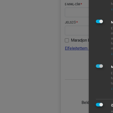
h
E-MAIL-CÍM
↓
JELSZÓ
E
m
a
Maradjon belépve
h
Elfelejtettem a jelszavamat
m
↓
BELÉ
M
E
h
t
↓
TANULÓ
Belépés intézmén
Ö
H