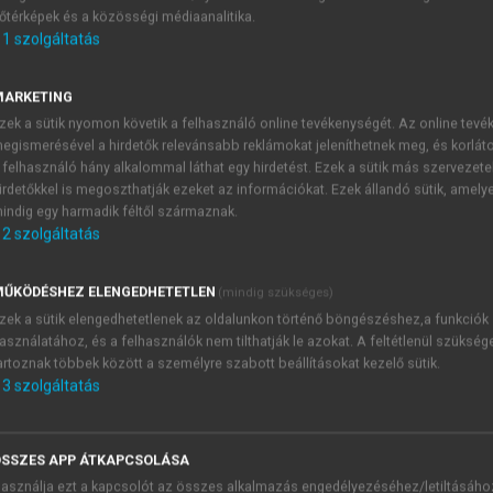
őtérképek és a közösségi médiaanalitika.
E-MAIL-CÍM
1
szolgáltatás
MARKETING
NÉV
zek a sütik nyomon követik a felhasználó online tevékenységét. Az online tev
egismerésével a hirdetők relevánsabb reklámokat jeleníthetnek meg, és korlát
 felhasználó hány alkalommal láthat egy hirdetést. Ezek a sütik más szervezete
JELSZÓ
irdetőkkel is megoszthatják ezeket az információkat. Ezek állandó sütik, amely
indig egy harmadik féltől származnak.
2
szolgáltatás
JELSZÓ ÚJRA
PÉS
ŰKÖDÉSHEZ ELENGEDHETETLEN
(mindig szükséges)
zek a sütik elengedhetetlenek az oldalunkon történő böngészéshez,a funkciók
asználatához, és a felhasználók nem tilthatják le azokat. A feltétlenül szükség
Kérek értesítést a MeRSZ új
artoznak többek között a személyre szabott beállításokat kezelő sütik.
Kérek értesítést az Akadémi
3
szolgáltatás
akcióiról.
 VAGY?
Az
Adatkezelési tájékozta
yi azonosítóval
veszem és elfogadom.
SSZES APP ÁTKAPCSOLÁSA
Az
Általános vásárlási felt
asználja ezt a kapcsolót az összes alkalmazás engedélyezéséhez/letiltásáho