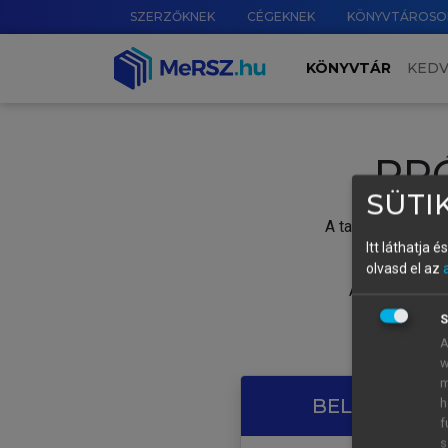
SZERZŐKNEK
CÉGEKNEK
KÖNYVTÁROSO
KÖNYVTÁR
KED
PR
SÜTIK
A tartalom megtek
Itt láthatja 
olvasd el az
A próbaidősza
S
A
w
m
BELÉPÉS SAJ
h
f
s