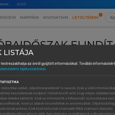
KNAK
SÚGÓ
VENCEIM
MAPPÁIM
KIVONATAIM
LETÖLTÉSEIM
ÓBAIDŐSZAK ELINDÍT
 LISTÁJA
intéséhez lépj be a saját fiókoddal, iskolai azonosítóddal vagy ú
és testreszabhatja az önről gyűjtött információkat.
További információért 
Új felhasználóként
1 óra díjmentes hozzáférésre
vagy jogosult
adatvédelmi tájékoztatónkat
.
k elindításához,
jelentkezz
be meglévő fiókoddal,
vagy hozz lé
A regisztráció után a
próbaidőszak
automatikusan
elindul.
TATISZTIKA
 statisztikai sütiket „teljesítménysütiknek” is nevezik. Ezek a sütik információka
ebhely használatának módjáról, többek között arról, hogy milyen oldalakat kere
ilyen linkekre kattintott. Ezek az információk a felhasználó azonosítására nem
ÚJ FIÓK 
ÁT FIÓKKAL
asználhatóak, mivel az adatok összesítettek és anonimizáltak. Céljuk kizáróla
1 óra díjme
unkcióinak javítása. Ezek közé tartoznak a harmadik féltől származó elemzési
zolgáltatásokhoz tartozó sütik; ilyen elemzési szolgáltatások a látogatóelemz