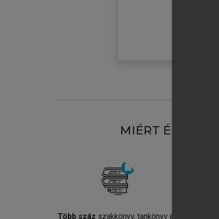
MIÉRT ÉRDEME
Több száz
szakkönyv, tankönyv és
Jel