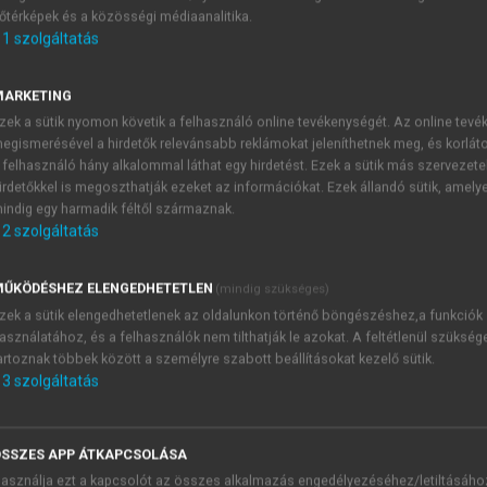
őtérképek és a közösségi médiaanalitika.
E-MAIL-CÍM
1
szolgáltatás
MARKETING
NÉV
zek a sütik nyomon követik a felhasználó online tevékenységét. Az online tev
egismerésével a hirdetők relevánsabb reklámokat jeleníthetnek meg, és korlát
 felhasználó hány alkalommal láthat egy hirdetést. Ezek a sütik más szervezete
JELSZÓ
irdetőkkel is megoszthatják ezeket az információkat. Ezek állandó sütik, amely
indig egy harmadik féltől származnak.
2
szolgáltatás
JELSZÓ ÚJRA
PÉS
ŰKÖDÉSHEZ ELENGEDHETETLEN
(mindig szükséges)
zek a sütik elengedhetetlenek az oldalunkon történő böngészéshez,a funkciók
asználatához, és a felhasználók nem tilthatják le azokat. A feltétlenül szükség
Kérek értesítést a MeRSZ új
artoznak többek között a személyre szabott beállításokat kezelő sütik.
Kérek értesítést az Akadémi
3
szolgáltatás
akcióiról.
 VAGY?
Az
Adatkezelési tájékozta
yi azonosítóval
veszem és elfogadom.
SSZES APP ÁTKAPCSOLÁSA
Az
Általános vásárlási felt
asználja ezt a kapcsolót az összes alkalmazás engedélyezéséhez/letiltásáho