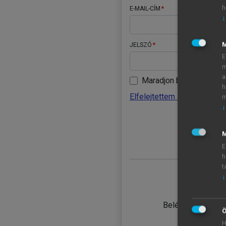
h
E-MAIL-CÍM
↓
JELSZÓ
E
m
a
Maradjon belépve
h
Elfelejtettem a jelszavamat
m
↓
BELÉ
M
E
h
t
↓
TANULÓ
Belépés intézmén
Ö
H