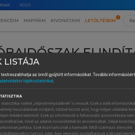
KNAK
SÚGÓ
VENCEIM
MAPPÁIM
KIVONATAIM
LETÖLTÉSEIM
ÓBAIDŐSZAK ELINDÍT
 LISTÁJA
intéséhez lépj be a saját fiókoddal, iskolai azonosítóddal vagy ú
és testreszabhatja az önről gyűjtött információkat.
További információért 
Új felhasználóként
1 óra díjmentes hozzáférésre
vagy jogosult
adatvédelmi tájékoztatónkat
.
k elindításához,
jelentkezz
be meglévő fiókoddal,
vagy hozz lé
A regisztráció után a
próbaidőszak
automatikusan
elindul.
TATISZTIKA
 statisztikai sütiket „teljesítménysütiknek” is nevezik. Ezek a sütik információka
ebhely használatának módjáról, többek között arról, hogy milyen oldalakat kere
ilyen linkekre kattintott. Ezek az információk a felhasználó azonosítására nem
ÚJ FIÓK 
ÁT FIÓKKAL
asználhatóak, mivel az adatok összesítettek és anonimizáltak. Céljuk kizáróla
1 óra díjme
unkcióinak javítása. Ezek közé tartoznak a harmadik féltől származó elemzési
zolgáltatásokhoz tartozó sütik; ilyen elemzési szolgáltatások a látogatóelemz