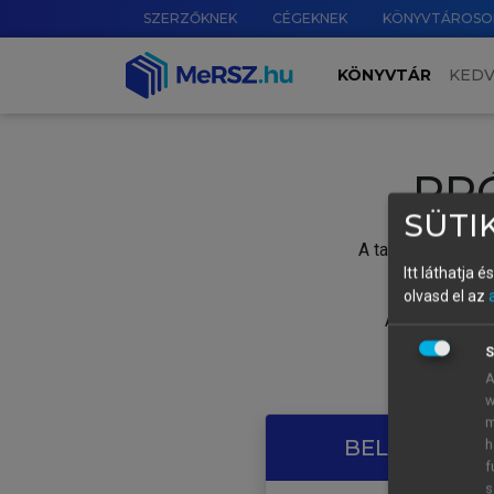
SZERZŐKNEK
CÉGEKNEK
KÖNYVTÁROSO
KÖNYVTÁR
KED
PR
SÜTIK
A tartalom megtek
Itt láthatja 
olvasd el az
A próbaidősza
S
A
w
m
BELÉPÉS SAJ
h
f
s