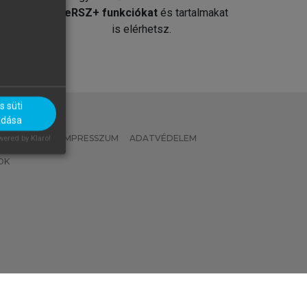
át
MeRSZ+ funkciókat
és tartalmakat
is elérhetsz.
 süti
adása
 IRÁNYELVEK
IMPRESSZUM
ADATVÉDELEM
ered by Klaro!
OK