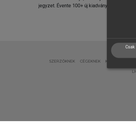
jegyzet. Évente 100+ új kiadvány.
kiadvá
Csak 
SZERZŐKNEK
CÉGEKNEK
KÖNYVTÁROSO
L
Verzió: 2.7.2