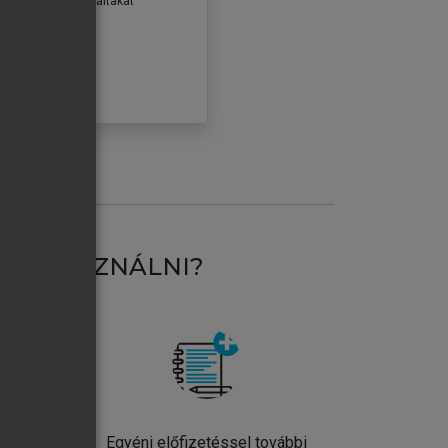
erződéseiben foglaltakat
ogadom.
ÓBÁLOM
AT HASZNÁLNI?
ntos
Egyéni előfizetéssel további