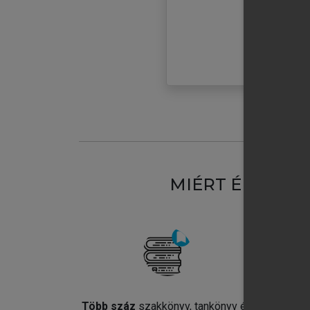
MIÉRT ÉRDEME
Több száz
szakkönyv, tankönyv és
Jel