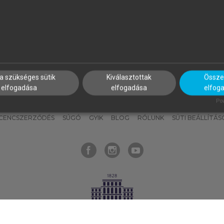
nyokat, hogy bármikor azonnal
részeket, és
készíts
saj
hozzájuk férhess!
jegyzeteket!
a szükséges sütik
Kiválasztottak
Összes
elfogadása
elfogadása
elfog
KNAK
SZERKESZTÉSI ÉS LEKTORÁLÁSI ALAPELVEK
MI – ÁLTALÁNOS
Pow
ICENCSZERZŐDÉS
SÚGÓ
GYIK
BLOG
RÓLUNK
SÜTI BEÁLLÍTÁS