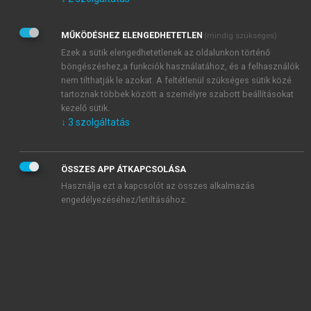
Kérek értesítést az Akadémiai Kiadó Zrt. újdonságairól,
akcióiról.
MŰKÖDÉSHEZ ELENGEDHETETLEN
(mindig szükséges)
Az
Adatkezelési tájékoztatóban
foglaltakat tudomásul
veszem és elfogadom.
Ezek a sütik elengedhetetlenek az oldalunkon történő
Az
Általános vásárlási feltételeket
, valamint a
szotar.net
és a
böngészéshez,a funkciók használatához, és a felhasználók
mersz.hu
oldalak licencszerződéseiben foglaltakat
nem tilthatják le azokat. A feltétlenül szükséges sütik közé
tudomásul veszem és elfogadom.
tartoznak többek között a személyre szabott beállításokat
kezelő sütik.
↓
3
szolgáltatás
KIPRÓBÁLOM
ÖSSZES APP ÁTKAPCSOLÁSA
Használja ezt a kapcsolót az összes alkalmazás
engedélyezéséhez/letiltásához.
MIÉRT ÉRDEMES A MERSZ ONLINE
OKOSKÖNYVTÁRAT HASZNÁLNI?