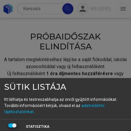
person
search
menu
BELÉPÉS
PRÓBAIDŐSZAK
ELINDÍTÁSA
A tartalom megtekintéséhez lépj be a saját fiókoddal, iskolai
azonosítóddal vagy új felhasználóként.
Új felhasználóként
1 óra díjmentes hozzáférésre
vagy
jogosult.
SÜTIK LISTÁJA
A próbaidőszak elindításához,
jelentkezz
be meglévő
fiókoddal,
vagy hozz létre új fiókot.
Itt láthatja és testreszabhatja az önről gyűjtött információkat.
További információért kérjük, olvasd el az
adatvédelmi
A regisztráció után a
próbaidőszak
automatikusan
elindul.
tájékoztatónkat
.
BELÉPÉS SAJÁT FIÓKKAL
STATISZTIKA