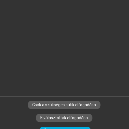
Jelöld meg a számodra fontos részeket, és
készíts
saját
jegyzeteket!
Egyéni előfizetéssel további
MeRSZ+ funkciókat
és
tartalmakat is elérhetsz.
Csak a szükséges sütik elfogadása
SZERZŐKNEK
CÉGEKNEK
KÖNYVTÁROSOKNAK
Kiválasztottak elfogadása
SZERKESZTÉSI ÉS LEKTORÁLÁSI ALAPELVEK