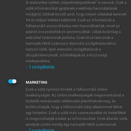
A statisztikai sütiket „teljesítménysütiknek” is nevezik. Ezek a
sütik információkat gyűjtenek a webhely használatának
módjáról, többek között arról, hogy milyen oldalakat keresett
ÚJ FIÓK LÉTREHOZÁSA
fel és milyen linkekre kattintott. Ezek az információk a
1 óra díjmentes hozzáférés
felhasználó azonosítására nem használhatóak, mivel az
adatok összesítettek és anonimizáltak. Céljuk kizárólag a
weboldal funkcióinak javítása. Ezek közé tartoznak a
E-MAIL-CÍM
harmadik féltől származó elemzési szolgáltatásokhoz
tartozó sütik; ilyen elemzési szolgáltatások a
látogatóelemzések, a hőtérképek és a közösségi
NÉV
médiaanalitika.
↓
1
szolgáltatás
JELSZÓ
MARKETING
Ezek a sütik nyomon követik a felhasználó online
tevékenységét. Az online tevékenységek megismerésével a
JELSZÓ ÚJRA
hirdetők relevánsabb reklámokat jeleníthetnek meg, és
korlátozhatják, hogy a felhasználó hány alkalommal láthat
egy hirdetést. Ezek a sütik más szervezetekkel és hirdetőkkel
is megoszthatják ezeket az információkat. Ezek állandó sütik,
Kérek értesítést a MeRSZ újdonságairól, akcióiról.
amelyek szinte mindig egy harmadik féltől származnak.
↓
2
szolgáltatás