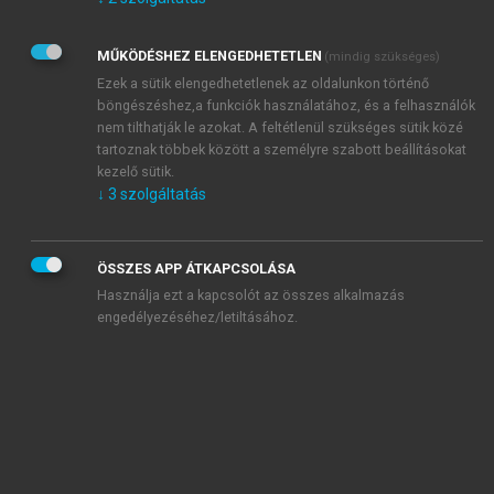
Kérek értesítést az Akadémiai Kiadó Zrt. újdonságairól,
akcióiról.
MŰKÖDÉSHEZ ELENGEDHETETLEN
(mindig szükséges)
Az
Adatkezelési tájékoztatóban
foglaltakat tudomásul
veszem és elfogadom.
Ezek a sütik elengedhetetlenek az oldalunkon történő
Az
Általános vásárlási feltételeket
, valamint a
szotar.net
és a
böngészéshez,a funkciók használatához, és a felhasználók
mersz.hu
oldalak licencszerződéseiben foglaltakat
nem tilthatják le azokat. A feltétlenül szükséges sütik közé
tudomásul veszem és elfogadom.
tartoznak többek között a személyre szabott beállításokat
kezelő sütik.
↓
3
szolgáltatás
KIPRÓBÁLOM
ÖSSZES APP ÁTKAPCSOLÁSA
Használja ezt a kapcsolót az összes alkalmazás
engedélyezéséhez/letiltásához.
MIÉRT ÉRDEMES A MERSZ ONLINE
OKOSKÖNYVTÁRAT HASZNÁLNI?