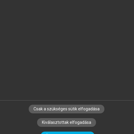
Jelöld meg a számodra fontos részeket, és
készíts
saját
jegyzeteket!
Egyéni előfizetéssel további
MeRSZ+ funkciókat
és
tartalmakat is elérhetsz.
Csak a szükséges sütik elfogadása
SZERZŐKNEK
CÉGEKNEK
KÖNYVTÁROSOKNAK
Kiválasztottak elfogadása
SZERKESZTÉSI ÉS LEKTORÁLÁSI ALAPELVEK