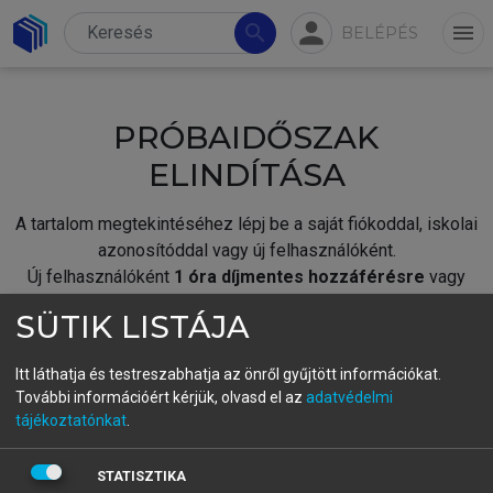
person
search
menu
BELÉPÉS
PRÓBAIDŐSZAK
ELINDÍTÁSA
A tartalom megtekintéséhez lépj be a saját fiókoddal, iskolai
azonosítóddal vagy új felhasználóként.
Új felhasználóként
1 óra díjmentes hozzáférésre
vagy
jogosult.
SÜTIK LISTÁJA
A próbaidőszak elindításához,
jelentkezz
be meglévő
fiókoddal,
vagy hozz létre új fiókot.
Itt láthatja és testreszabhatja az önről gyűjtött információkat.
További információért kérjük, olvasd el az
adatvédelmi
A regisztráció után a
próbaidőszak
automatikusan
elindul.
tájékoztatónkat
.
BELÉPÉS SAJÁT FIÓKKAL
STATISZTIKA