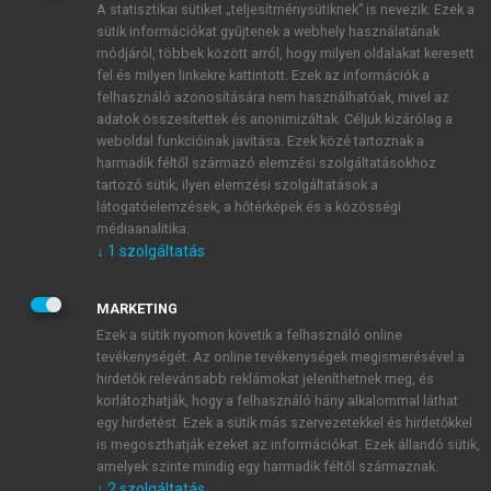
A statisztikai sütiket „teljesítménysütiknek” is nevezik. Ezek a
sütik információkat gyűjtenek a webhely használatának
módjáról, többek között arról, hogy milyen oldalakat keresett
ÚJ FIÓK LÉTREHOZÁSA
fel és milyen linkekre kattintott. Ezek az információk a
1 óra díjmentes hozzáférés
felhasználó azonosítására nem használhatóak, mivel az
adatok összesítettek és anonimizáltak. Céljuk kizárólag a
weboldal funkcióinak javítása. Ezek közé tartoznak a
E-MAIL-CÍM
harmadik féltől származó elemzési szolgáltatásokhoz
tartozó sütik; ilyen elemzési szolgáltatások a
látogatóelemzések, a hőtérképek és a közösségi
NÉV
médiaanalitika.
↓
1
szolgáltatás
JELSZÓ
MARKETING
Ezek a sütik nyomon követik a felhasználó online
tevékenységét. Az online tevékenységek megismerésével a
JELSZÓ ÚJRA
hirdetők relevánsabb reklámokat jeleníthetnek meg, és
korlátozhatják, hogy a felhasználó hány alkalommal láthat
egy hirdetést. Ezek a sütik más szervezetekkel és hirdetőkkel
is megoszthatják ezeket az információkat. Ezek állandó sütik,
Kérek értesítést a MeRSZ újdonságairól, akcióiról.
amelyek szinte mindig egy harmadik féltől származnak.
↓
2
szolgáltatás