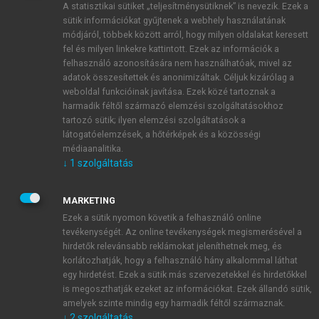
A statisztikai sütiket „teljesítménysütiknek” is nevezik. Ezek a
sütik információkat gyűjtenek a webhely használatának
módjáról, többek között arról, hogy milyen oldalakat keresett
ÚJ FIÓK LÉTREHOZÁSA
fel és milyen linkekre kattintott. Ezek az információk a
1 óra díjmentes hozzáférés
felhasználó azonosítására nem használhatóak, mivel az
adatok összesítettek és anonimizáltak. Céljuk kizárólag a
weboldal funkcióinak javítása. Ezek közé tartoznak a
E-MAIL-CÍM
harmadik féltől származó elemzési szolgáltatásokhoz
tartozó sütik; ilyen elemzési szolgáltatások a
látogatóelemzések, a hőtérképek és a közösségi
NÉV
médiaanalitika.
↓
1
szolgáltatás
JELSZÓ
MARKETING
Ezek a sütik nyomon követik a felhasználó online
tevékenységét. Az online tevékenységek megismerésével a
JELSZÓ ÚJRA
hirdetők relevánsabb reklámokat jeleníthetnek meg, és
korlátozhatják, hogy a felhasználó hány alkalommal láthat
egy hirdetést. Ezek a sütik más szervezetekkel és hirdetőkkel
is megoszthatják ezeket az információkat. Ezek állandó sütik,
Kérek értesítést a MeRSZ újdonságairól, akcióiról.
amelyek szinte mindig egy harmadik féltől származnak.
↓
2
szolgáltatás