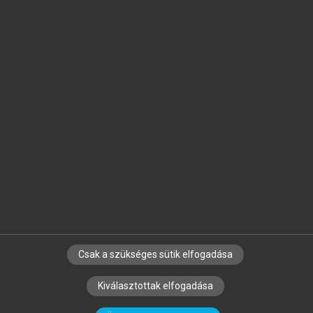
Jelöld meg a számodra fontos részeket, és
készíts
saját
jegyzeteket!
Egyéni előfizetéssel további
MeRSZ+ funkciókat
és
tartalmakat is elérhetsz.
Csak a szükséges sütik elfogadása
SZERZŐKNEK
CÉGEKNEK
KÖNYVTÁROSOKNAK
Kiválasztottak elfogadása
SZERKESZTÉSI ÉS LEKTORÁLÁSI ALAPELVEK