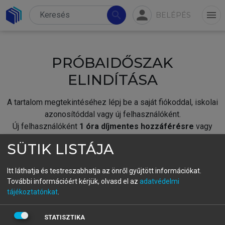
person
search
menu
BELÉPÉS
PRÓBAIDŐSZAK
ELINDÍTÁSA
A tartalom megtekintéséhez lépj be a saját fiókoddal, iskolai
azonosítóddal vagy új felhasználóként.
Új felhasználóként
1 óra díjmentes hozzáférésre
vagy
jogosult.
SÜTIK LISTÁJA
A próbaidőszak elindításához,
jelentkezz
be meglévő
fiókoddal,
vagy hozz létre új fiókot.
Itt láthatja és testreszabhatja az önről gyűjtött információkat.
További információért kérjük, olvasd el az
adatvédelmi
A regisztráció után a
próbaidőszak
automatikusan
elindul.
tájékoztatónkat
.
BELÉPÉS SAJÁT FIÓKKAL
STATISZTIKA