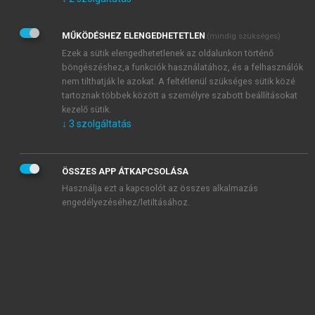
Kérek értesítést az Akadémiai Kiadó Zrt. újdonságairól,
akcióiról.
MŰKÖDÉSHEZ ELENGEDHETETLEN
(mindig szükséges)
Az
Adatkezelési tájékoztatóban
foglaltakat tudomásul
veszem és elfogadom.
Ezek a sütik elengedhetetlenek az oldalunkon történő
Az
Általános vásárlási feltételeket
, valamint a
szotar.net
és a
böngészéshez,a funkciók használatához, és a felhasználók
mersz.hu
oldalak licencszerződéseiben foglaltakat
nem tilthatják le azokat. A feltétlenül szükséges sütik közé
tudomásul veszem és elfogadom.
tartoznak többek között a személyre szabott beállításokat
kezelő sütik.
↓
3
szolgáltatás
KIPRÓBÁLOM
ÖSSZES APP ÁTKAPCSOLÁSA
Használja ezt a kapcsolót az összes alkalmazás
engedélyezéséhez/letiltásához.
MIÉRT ÉRDEMES A MERSZ ONLINE
OKOSKÖNYVTÁRAT HASZNÁLNI?